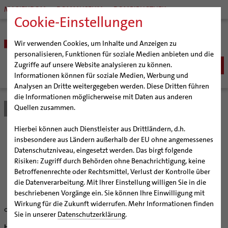
MARIENDOM
DOMMUSEUM
DOMBIBLIOTHEK
Cookie-Einstellungen
Wir verwenden Cookies, um Inhalte und Anzeigen zu
personalisieren, Funktionen für soziale Medien anbieten und die
Zugriffe auf unsere Website analysieren zu können.
Informationen können für soziale Medien, Werbung und
Analysen an Dritte weitergegeben werden. Diese Dritten führen
BISTUM
die Informationen möglicherweise mit Daten aus anderen
Quellen zusammen.
Bistum Hildesheim
Bistum
Nachrichten
Artikel
Bischöfe
Organisation
Bischof Dr. Heiner Wilmer SCJ
Hierbei können auch Dienstleister aus Drittländern, d.h.
Pfarrgemeinden
Weihbischof Dr. Martin Marahrens
Generalvikariat
Erst mal Reinhören
insbesondere aus Ländern außerhalb der EU ohne angemessenes
Datenschutzniveau, eingesetzt werden. Das birgt folgende
Hildesheimer Dom
Bischof em. Norbert Trelle
Gremien
Risiken: Zugriff durch Behörden ohne Benachrichtigung, keine
Wallfahrten | Pilgern
Weihbischof em. Bongartz
Diözesangericht
Virtueller Rundgang durch den Dom
Dommusik bietet "Schnupperproben" für Kinder und
Betroffenenrechte oder Rechtsmittel, Verlust der Kontrolle über
Jugendliche
Veranstaltungen
Weihbischof em. Schwerdtfeger
Gemeindegremien
Tausendjähriger Rosenstock
Termine Wallfahrten und Pilgern
die Datenverarbeitung. Mit Ihrer Einstellung willigen Sie in die
beschriebenen Vorgänge ein. Sie können Ihre Einwilligung mit
Strategieprozess
Weihbischof em. Koitz
Die Hildesheimer Dommusik
Jakobswege im Bistum Hildesheim
Wirkung für die Zukunft widerrufen. Mehr Informationen finden
08/26/2004
Jugend
Bischof em. Dr. Wüstenberg
Sie in unserer
Datenschutzerklärung
.
Geschichte des Bistums
Sedisvakanz
Newsletter für Ministrantinnen und Ministranten
Hildesheim (bph) Lust am Singen aber erst Mal reinhören wollen? Bis