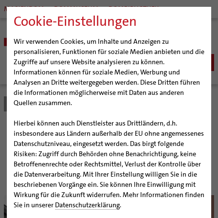
MARIENDOM
DOMMUSEUM
DOMBIBLIOTHEK
Cookie-Einstellungen
Wir verwenden Cookies, um Inhalte und Anzeigen zu
personalisieren, Funktionen für soziale Medien anbieten und die
Zugriffe auf unsere Website analysieren zu können.
Informationen können für soziale Medien, Werbung und
Analysen an Dritte weitergegeben werden. Diese Dritten führen
BISTUM
die Informationen möglicherweise mit Daten aus anderen
Quellen zusammen.
Bistum Hildesheim
Bistum
Nachrichten
Artikel
Bischöfe
Organisation
Bischof Dr. Heiner Wilmer SCJ
Hierbei können auch Dienstleister aus Drittländern, d.h.
Pfarrgemeinden
Weihbischof Dr. Martin Marahrens
Generalvikariat
„Es werde Lücht!“
insbesondere aus Ländern außerhalb der EU ohne angemessenes
Datenschutzniveau, eingesetzt werden. Das birgt folgende
Hildesheimer Dom
Bischof em. Norbert Trelle
Gremien
Risiken: Zugriff durch Behörden ohne Benachrichtigung, keine
Wallfahrten | Pilgern
Weihbischof em. Bongartz
Diözesangericht
Virtueller Rundgang durch den Dom
Hildesheimer Bildungshaus startet mit neuem alten
Betroffenenrechte oder Rechtsmittel, Verlust der Kontrolle über
Namen sein erstes Programm
Veranstaltungen
Weihbischof em. Schwerdtfeger
Gemeindegremien
Tausendjähriger Rosenstock
Termine Wallfahrten und Pilgern
die Datenverarbeitung. Mit Ihrer Einstellung willigen Sie in die
beschriebenen Vorgänge ein. Sie können Ihre Einwilligung mit
Strategieprozess
Weihbischof em. Koitz
Die Hildesheimer Dommusik
Jakobswege im Bistum Hildesheim
Wirkung für die Zukunft widerrufen. Mehr Informationen finden
Jugend
Bischof em. Dr. Wüstenberg
Sie in unserer
Datenschutzerklärung
.
Geschichte des Bistums
Sedisvakanz
Newsletter für Ministrantinnen und Ministranten