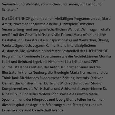
Supervision
Verweilen und Wandeln, vom Suchen und Lernen, von Lücht und
Ehe - Familie - Geschlechtergerechtigkeit
Veranstaltungen
Coaching
Schatten.“
Kategoriale und Diakonale Seelsorge
Aufbrüche in der Kirche
Der LÜCHTENHOF geht mit einem vielfältigen Programm an den Start.
Notfall
Ehrenamtliche
Am 25. November beginnt die Reihe „Lüchtspiele“ mit einer
Polizei- und Feuerwehr
Veranstaltung rund um gesellschaftlichen Wandel. „Wir fragen: what‘s
KirchenZeitung online
Schule
next?“ mit der Gesellschaftsaktivistin Fatuma Musa Afrah und dem
Verwaltungsbeauftragte / Verwaltungsleitungen in
Gestalter Jon Hoekstra ist ein Inspirationstag mit Werkschau, Übung,
Gefängnisseelsorge
Pfarrgemeinden
Werkstattgespräch, veganer Kulinarik und interdisziplinärem
Segensorte
Austausch. Die Lüchtspiele sind fester Bestandteil des LÜCHTENHOF-
Programms. Prominente Expert:innen wie die Architekt:innen Monika
Lepel und Reinhard Lepel, die Hebamme Lisa Leitlein und ZEIT-
Journalist Hannes Leitlein, der Autor Dr. Christian Sauer und die
Illustratorin Franca Neuburg, die Theologin Maria Herrmann und der
Think Tank-Direktor des Süddeutschen Zeitung-Instituts, Dirk von
Gehlen, die Künstler:innen Dorle und Micha Schmidt von Studio
Komplementaer, die Wirtschafts- und Achtsamkeitsexpert:innen Dr.
Nina Bürklin und Klaus Motoki Tonn sowie die Cellistin Marie
Spaemann und der Filmproduzent Georg Blume teilen im Rahmen
dieser Inspirationstage ihre Erfahrungen und Strategien rund um
Lebenswandel und Gesellschaftswandel.