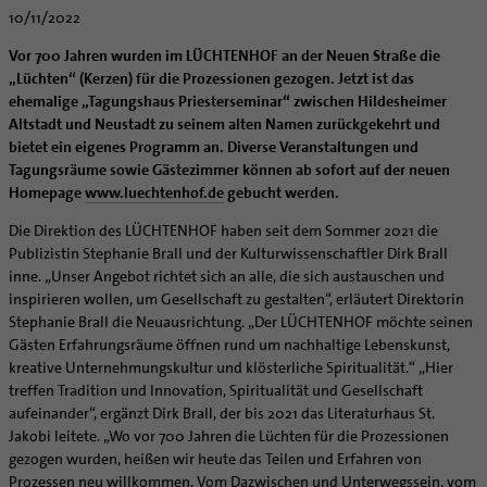
Caritas
Beratungsstellen
Angebote
Bistumsarchiv
Schulpastoral
10/11/2022
Lebensende
Katholisch heiraten
Weltkirche
Bischöfliche Stiftung Gemeinsam für das Leben
Materialien
Abenteuer Glaube
Katholische Akademie des Bistums Hildesheim
Hochschulpastoral
Projekte
Spiritualität
Hirtenwort: Ehe & Familie
Patientenverfügung
Bolivienpartnerschaft
Bolivienpartnerschaft
Vor 700 Jahren wurden im LÜCHTENHOF an der Neuen Straße die
Unterstützung für Pfarreien und Einrichtungen
Aktuelles
LÜCHTENHOF
Religionsunterricht
Bestände
Stärkung der Demokratie | Einsatz gegen Diskriminierung
„Lüchten“ (Kerzen) für die Prozessionen gezogen. Jetzt ist das
Seelsorgefelder
Wissenswertes zur Hochzeit
Wo ist der richtige Platz zum Sterben?
Exerzitien
Internationale Freiwilligendienste
Projektförderung
Bolivienkommission
Prävention
Altersvorsorge und Ruhestand
ehemalige „Tagungshaus Priesterseminar“ zwischen Hildesheimer
Familienbildungsstätten
Service
Buchreihen
Begleitung und Vernetzung
Ideen für die Hochzeitsfeier
Hospiz-Seelsorge
Kontemplation
Frauen
Katholische Büros
Internationale Freiwilligendienste
Café Bolivia
Aktuelles
Altstadt und Neustadt zu seinem alten Namen zurückgekehrt und
Fortbildungen
Arbeitshilfen
Katholische Erwachsenenbildung
Stellenanzeigen
Gemeindeservice
Berufe in der Kirche
Trausprüche aus der Bibel
Auszeit
Männer
Team
Schöpfungsgerecht 2035
Aus dem Bistum in die Welt
Beratung Direktpartnerschaften
Rückkehrenden-Engagement (ehemalige Freiwillige)
bietet ein eigenes Programm an. Diverse Veranstaltungen und
Stellenangebote
Bistumsatlas
Forschungsinstitut für Philosophie Hannover
Digitaler Lesesaal
Tagungsräume sowie Gästezimmer können ab sofort auf der neuen
Orden | Gemeinschaften
Hochzeits-Symbole
Geistliche Begleitung
Queersensible Seelsorge
Newsletter
Raum für Vielfalt
Infobrief Weltkirche
Finanzielle Förderung der Bolivienpartnerschaft
Outgoing
Wir machen Kirche - schöpfungsgerecht
Liturgie und Kirchenmusik
Beruf und Familie
Homepage
www.luechtenhof.de
gebucht werden.
Verein für Geschichte und Kunst im Bistum Hildesheim
Lebens- und Glaubensorte
City- und Passanten
Weitere Infos
Diakone
Frauenorden
missio-Regionalstelle
Ökologische Fonds
Incoming
Biologische Vielfalt
Lokale Kirchenentwicklung
KODA
Dombibliothek Hildesheim
Die Direktion des LÜCHTENHOF haben seit dem Sommer 2021 die
Spirituelle Teambegleitung
Arbeitnehmer
Gemeindereferent:in
Männerorden
Politische Lobbyarbeit
Taizé-Fahrt Herbst 2026
Engagiert in der Gesellschaft
#diegruenegemeinde
Direktorium
Publizistin Stephanie Brall und der Kulturwissenschaftler Dirk Brall
Bundeskonferenz der kirchlichen Archive in Deutschland
Unterstützungsangebote für Seelsorgende
Altenheim | Senioren
Pastorale:r Mitarbeiter:in
Geistliche Gemeinschaften
Partnerschaftsvereinbarung
Energetisches Sanieren
inne. „Unser Angebot richtet sich an alle, die sich austauschen und
Internationale Freiwilligendienste
Mitarbeitervertretung
Menschen mit Behinderung
Pastoralreferent:in
Ritterorden
Bolivienpartnerschaft Bistum Trier
Fördermittel finden
inspirieren wollen, um Gesellschaft zu gestalten“, erläutert Direktorin
Netzwerk ChancenGleich
Institutionelles Schutzkonzept
Stephanie Brall die Neuausrichtung. „Der LÜCHTENHOF möchte seinen
Muttersprachen
Priester
Ordo virginum
Bolivienreise mit Bischof Heiner
Mobilität
Büchereien
Kirchlicher Anzeiger
Gästen Erfahrungsräume öffnen rund um nachhaltige Lebenskunst,
Hospiz
Kirchenmusiker:in
Bolivientag 2026
Ökotheologie
kreative Unternehmungskultur und klösterliche Spiritualität.“ „Hier
Medienstelle
Kirchliches Arbeitsrecht
Internet- und Telefon
Religionslehrer:in
Schöpfungsspiritualität
treffen Tradition und Innovation, Spiritualität und Gesellschaft
Newsletter
Schematismus
aufeinander“, ergänzt Dirk Brall, der bis 2021 das Literaturhaus St.
Krankenhaus
Freiwilligendienst
Umweltbildung
Personalentwicklung
Jakobi leitete. „Wo vor 700 Jahren die Lüchten für die Prozessionen
Künstler
Soziale Berufe in der Caritas
Zukunftsräume
gezogen wurden, heißen wir heute das Teilen und Erfahren von
Unterstützungsangebot für Seelsorgende
Glaubenswege
Aktuelles
Prozessen neu willkommen. Vom Dazwischen und Unterwegssein, vom