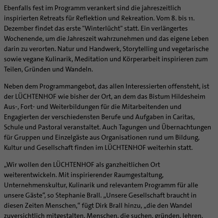
Ebenfalls fest im Programm verankert sind die jahreszeitlich
inspirierten Retreats für Reflektion und Rekreation. Vom 8. bis 11.
Dezember findet das erste "Winterlücht" statt. Ein verlängertes
Wochenende, um die Jahreszeit wahrzunehmen und das eigene Leben
darin zu verorten. Natur und Handwerk, Storytelling und vegetarische
sowie vegane Kulinarik, Meditation und Körperarbeit inspirieren zum
Teilen, Gründen und Wandeln.
Neben dem Programmangebot, das allen Interessierten offensteht, ist
der LÜCHTENHOF wie bisher der Ort, an dem das Bistum Hildesheim
Aus-, Fort- und Weiterbildungen für die Mitarbeitenden und
Engagierten der verschiedensten Berufe und Aufgaben in Caritas,
Schule und Pastoral veranstaltet. Auch Tagungen und Übernachtungen
für Gruppen und Einzelgäste aus Organisationen rund um Bildung,
Kultur und Gesellschaft finden im LÜCHTENHOF weiterhin statt.
„Wir wollen den LÜCHTENHOF als ganzheitlichen Ort
weiterentwickeln. Mit inspirierender Raumgestaltung,
Unternehmenskultur, Kulinarik und relevantem Programm für alle
unsere Gäste“, so Stephanie Brall. „Unsere Gesellschaft braucht in
diesen Zeiten Menschen,“ fügt Dirk Brall hinzu, „die den Wandel
zuversichtlich mitgestalten. Menschen, die suchen, gründen, lehren,