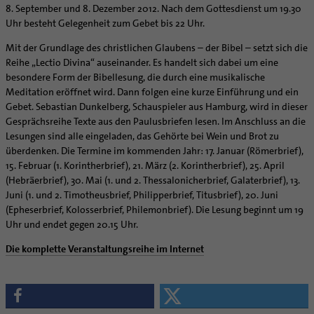
Caritas
Beratungsstellen
Angebote
8. September und 8. Dezember 2012. Nach dem Gottesdienst um 19.30
Bistumsarchiv
Schulpastoral
Lebensende
Katholisch heiraten
Weltkirche
Bischöfliche Stiftung Gemeinsam für das Leben
Uhr besteht Gelegenheit zum Gebet bis 22 Uhr.
Materialien
Abenteuer Glaube
Katholische Akademie des Bistums Hildesheim
Hochschulpastoral
Projekte
Spiritualität
Hirtenwort: Ehe & Familie
Patientenverfügung
Bolivienpartnerschaft
Bolivienpartnerschaft
Unterstützung für Pfarreien und Einrichtungen
Aktuelles
Mit der Grundlage des christlichen Glaubens – der Bibel – setzt sich die
LÜCHTENHOF
Religionsunterricht
Bestände
Stärkung der Demokratie | Einsatz gegen Diskriminierung
Seelsorgefelder
Wissenswertes zur Hochzeit
Wo ist der richtige Platz zum Sterben?
Exerzitien
Internationale Freiwilligendienste
Projektförderung
Bolivienkommission
Reihe „Lectio Divina“ auseinander. Es handelt sich dabei um eine
Prävention
Altersvorsorge und Ruhestand
Familienbildungsstätten
Service
Buchreihen
Begleitung und Vernetzung
Ideen für die Hochzeitsfeier
Hospiz-Seelsorge
Kontemplation
Frauen
Katholische Büros
Internationale Freiwilligendienste
Café Bolivia
Aktuelles
besondere Form der Bibellesung, die durch eine musikalische
Fortbildungen
Arbeitshilfen
Katholische Erwachsenenbildung
Stellenanzeigen
Gemeindeservice
Meditation eröffnet wird. Dann folgen eine kurze Einführung und ein
Berufe in der Kirche
Trausprüche aus der Bibel
Auszeit
Männer
Team
Schöpfungsgerecht 2035
Aus dem Bistum in die Welt
Beratung Direktpartnerschaften
Rückkehrenden-Engagement (ehemalige Freiwillige)
Stellenangebote
Bistumsatlas
Gebet. Sebastian Dunkelberg, Schauspieler aus Hamburg, wird in dieser
Forschungsinstitut für Philosophie Hannover
Digitaler Lesesaal
Orden | Gemeinschaften
Hochzeits-Symbole
Geistliche Begleitung
Queersensible Seelsorge
Newsletter
Raum für Vielfalt
Infobrief Weltkirche
Finanzielle Förderung der Bolivienpartnerschaft
Outgoing
Wir machen Kirche - schöpfungsgerecht
Gesprächsreihe Texte aus den Paulusbriefen lesen. Im Anschluss an die
Liturgie und Kirchenmusik
Beruf und Familie
Verein für Geschichte und Kunst im Bistum Hildesheim
Lebens- und Glaubensorte
City- und Passanten
Weitere Infos
Diakone
Frauenorden
missio-Regionalstelle
Ökologische Fonds
Incoming
Biologische Vielfalt
Lesungen sind alle eingeladen, das Gehörte bei Wein und Brot zu
Lokale Kirchenentwicklung
KODA
Dombibliothek Hildesheim
überdenken. Die Termine im kommenden Jahr: 17. Januar (Römerbrief),
Spirituelle Teambegleitung
Arbeitnehmer
Gemeindereferent:in
Männerorden
Politische Lobbyarbeit
Taizé-Fahrt Herbst 2026
Engagiert in der Gesellschaft
#diegruenegemeinde
Direktorium
15. Februar (1. Korintherbrief), 21. März (2. Korintherbrief), 25. April
Bundeskonferenz der kirchlichen Archive in Deutschland
Unterstützungsangebote für Seelsorgende
Altenheim | Senioren
Pastorale:r Mitarbeiter:in
Geistliche Gemeinschaften
Partnerschaftsvereinbarung
Energetisches Sanieren
(Hebräerbrief), 30. Mai (1. und 2. Thessalonicherbrief, Galaterbrief), 13.
Internationale Freiwilligendienste
Mitarbeitervertretung
Menschen mit Behinderung
Pastoralreferent:in
Ritterorden
Bolivienpartnerschaft Bistum Trier
Fördermittel finden
Juni (1. und 2. Timotheusbrief, Philipperbrief, Titusbrief), 20. Juni
Netzwerk ChancenGleich
Institutionelles Schutzkonzept
(Epheserbrief, Kolosserbrief, Philemonbrief). Die Lesung beginnt um 19
Muttersprachen
Priester
Ordo virginum
Bolivienreise mit Bischof Heiner
Mobilität
Büchereien
Kirchlicher Anzeiger
Uhr und endet gegen 20.15 Uhr.
Hospiz
Kirchenmusiker:in
Bolivientag 2026
Ökotheologie
Medienstelle
Kirchliches Arbeitsrecht
Die komplette Veranstaltungsreihe im Internet
Internet- und Telefon
Religionslehrer:in
Schöpfungsspiritualität
Newsletter
Schematismus
Krankenhaus
Freiwilligendienst
Umweltbildung
Personalentwicklung
Künstler
Soziale Berufe in der Caritas
Zukunftsräume
Unterstützungsangebot für Seelsorgende
Glaubenswege
Aktuelles