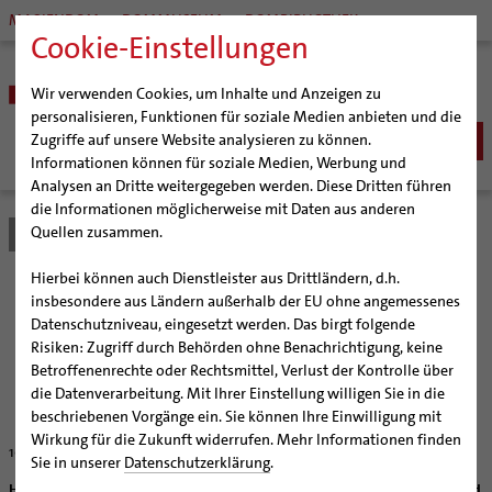
MARIENDOM
DOMMUSEUM
DOMBIBLIOTHEK
Cookie-Einstellungen
Wir verwenden Cookies, um Inhalte und Anzeigen zu
personalisieren, Funktionen für soziale Medien anbieten und die
Zugriffe auf unsere Website analysieren zu können.
Informationen können für soziale Medien, Werbung und
Analysen an Dritte weitergegeben werden. Diese Dritten führen
BISTUM
die Informationen möglicherweise mit Daten aus anderen
Quellen zusammen.
Bistum Hildesheim
Bistum
Nachrichten
Artikel
Bischöfe
Organisation
Bischof Dr. Heiner Wilmer SCJ
Hierbei können auch Dienstleister aus Drittländern, d.h.
Pfarrgemeinden
Weihbischof Dr. Martin Marahrens
Generalvikariat
Feiern und lesen
insbesondere aus Ländern außerhalb der EU ohne angemessenes
Datenschutzniveau, eingesetzt werden. Das birgt folgende
Hildesheimer Dom
Bischof em. Norbert Trelle
Gremien
Risiken: Zugriff durch Behörden ohne Benachrichtigung, keine
Wallfahrten | Pilgern
Weihbischof em. Bongartz
Diözesangericht
Virtueller Rundgang durch den Dom
Hildesheimer Seminarkirche bietet spirituelles
Betroffenenrechte oder Rechtsmittel, Verlust der Kontrolle über
Programm
Veranstaltungen
Weihbischof em. Schwerdtfeger
Gemeindegremien
Tausendjähriger Rosenstock
Termine Wallfahrten und Pilgern
die Datenverarbeitung. Mit Ihrer Einstellung willigen Sie in die
beschriebenen Vorgänge ein. Sie können Ihre Einwilligung mit
Strategieprozess
Weihbischof em. Koitz
Die Hildesheimer Dommusik
Jakobswege im Bistum Hildesheim
Wirkung für die Zukunft widerrufen. Mehr Informationen finden
10/21/2011
Jugend
Bischof em. Dr. Wüstenberg
Sie in unserer
Datenschutzerklärung
.
Geschichte des Bistums
Sedisvakanz
Newsletter für Ministrantinnen und Ministranten
Hildesheim (bph) Mit besonderen Gottesdiensten, Gebetsabenden und