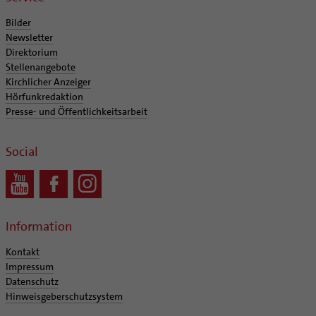
Supervision
Ehe - Familie - Geschlechtergerechtigkeit
Veranstaltungen
Bilder
Coaching
Kategoriale und Diakonale Seelsorge
Newsletter
Aufbrüche in der Kirche
Direktorium
Notfall
Ehrenamtliche
Stellenangebote
Polizei- und Feuerwehr
Kirchlicher Anzeiger
KirchenZeitung online
Schule
Hörfunkredaktion
Verwaltungsbeauftragte / Verwaltungsleitungen in
Presse- und Öffentlichkeitsarbeit
Gefängnisseelsorge
Pfarrgemeinden
Segensorte
Social
Information
Kontakt
Impressum
Datenschutz
Hinweisgeberschutzsystem