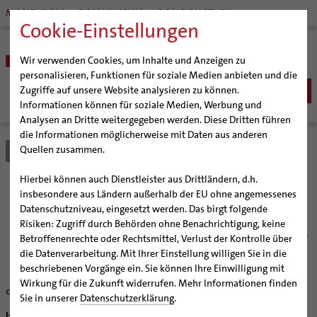
MARIENDOM
DOMMUSEUM
DOMBIBLIOTHEK
Cookie-Einstellungen
Wir verwenden Cookies, um Inhalte und Anzeigen zu
personalisieren, Funktionen für soziale Medien anbieten und die
Zugriffe auf unsere Website analysieren zu können.
Informationen können für soziale Medien, Werbung und
Analysen an Dritte weitergegeben werden. Diese Dritten führen
BISTUM
die Informationen möglicherweise mit Daten aus anderen
Quellen zusammen.
Bistum Hildesheim
Bistum
Nachrichten
Artikel
Bischöfe
Organisation
Bischof Dr. Heiner Wilmer SCJ
Hierbei können auch Dienstleister aus Drittländern, d.h.
Pfarrgemeinden
Weihbischof Dr. Martin Marahrens
Generalvikariat
Freude und Elend bedenken
insbesondere aus Ländern außerhalb der EU ohne angemessenes
Datenschutzniveau, eingesetzt werden. Das birgt folgende
Hildesheimer Dom
Bischof em. Norbert Trelle
Gremien
Risiken: Zugriff durch Behörden ohne Benachrichtigung, keine
Wallfahrten | Pilgern
Weihbischof em. Bongartz
Diözesangericht
Virtueller Rundgang durch den Dom
Bistum Hildesheim feiert die „Kreuzwoche“ vom 9. bis
Betroffenenrechte oder Rechtsmittel, Verlust der Kontrolle über
14. September
Veranstaltungen
Weihbischof em. Schwerdtfeger
Gemeindegremien
Tausendjähriger Rosenstock
Termine Wallfahrten und Pilgern
die Datenverarbeitung. Mit Ihrer Einstellung willigen Sie in die
beschriebenen Vorgänge ein. Sie können Ihre Einwilligung mit
Strategieprozess
Weihbischof em. Koitz
Die Hildesheimer Dommusik
Jakobswege im Bistum Hildesheim
Wirkung für die Zukunft widerrufen. Mehr Informationen finden
08/20/2007
Jugend
Bischof em. Dr. Wüstenberg
Sie in unserer
Datenschutzerklärung
.
Geschichte des Bistums
Sedisvakanz
Newsletter für Ministrantinnen und Ministranten
Hildesheim (bph) Mit Gottesdiensten, Kreuzwegen und