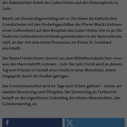
Supervision
der diakonischen Arbeit des Guten Hirten und der Vinzenzpforte zu
Ehe - Familie - Geschlechtergerechtigkeit
Veranstaltungen
Gute.
Coaching
Kategoriale und Diakonale Seelsorge
Aufbrüche in der Kirche
Bereits am Donnerstagvormittag um 10 Uhr feiern die katholischen
Notfall
Grundschulen mit den Kindertagesstätten der Pfarrei Mariä Lichtmess
Ehrenamtliche
Polizei- und Feuerwehr
einen Gottesdienst auf dem Bolzplatz des Guten Hirten. Um 10.30 Uhr
KirchenZeitung online
findet ein Gottesdienst mit Kindergartenkindern in der Seminarkirche
Schule
Verwaltungsbeauftragte / Verwaltungsleitungen in
statt, an den sich eine kleine Prozession zur Kirche St. Godehard
Gefängnisseelsorge
Pfarrgemeinden
anschließt.
Segensorte
Der Name Fronleichnam stammt aus dem Mittelhochdeutschen: vron –
was den Herrn betrifft, lichnam – Leib. Der Leib Christi wird an diesem
Tag vom Priester in Gestalt einer Hostie in einer Monstranz, einem
Zeigegerät, durch die Straßen getragen.
Das Fronleichnamsfest wird 60 Tage nach Ostern gefeiert – immer am
zweiten Donnerstag nach Pfingsten. Der Donnerstag als Festtermin
knüpft an den eigentlichen Gedenktag des letzten Abendmahles, den
Gründonnerstag, an.