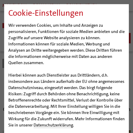
MARIENDOM
DOMMUSEUM
DOMBIBLIOTHEK
Cookie-Einstellungen
Wir verwenden Cookies, um Inhalte und Anzeigen zu
personalisieren, Funktionen für soziale Medien anbieten und die
Zugriffe auf unsere Website analysieren zu können.
Informationen können für soziale Medien, Werbung und
Analysen an Dritte weitergegeben werden. Diese Dritten führen
BISTUM
die Informationen möglicherweise mit Daten aus anderen
Quellen zusammen.
Bistum Hildesheim
Bistum
Nachrichten
Artikel
Bischöfe
Organisation
Bischof Dr. Heiner Wilmer SCJ
Hierbei können auch Dienstleister aus Drittländern, d.h.
Pfarrgemeinden
Weihbischof Dr. Martin Marahrens
Generalvikariat
Fronleichnam mit
insbesondere aus Ländern außerhalb der EU ohne angemessenes
Datenschutzniveau, eingesetzt werden. Das birgt folgende
Hildesheimer Dom
Bischof em. Norbert Trelle
Gremien
Weihbischof Schwerdtfeger
Risiken: Zugriff durch Behörden ohne Benachrichtigung, keine
Wallfahrten | Pilgern
Weihbischof em. Bongartz
Diözesangericht
Virtueller Rundgang durch den Dom
Betroffenenrechte oder Rechtsmittel, Verlust der Kontrolle über
Veranstaltungen
Weihbischof em. Schwerdtfeger
Gemeindegremien
Tausendjähriger Rosenstock
Termine Wallfahrten und Pilgern
die Datenverarbeitung. Mit Ihrer Einstellung willigen Sie in die
Gläubige feiern Gottesdienst im Dom und ziehen durch
beschriebenen Vorgänge ein. Sie können Ihre Einwilligung mit
Strategieprozess
Weihbischof em. Koitz
Die Hildesheimer Dommusik
Jakobswege im Bistum Hildesheim
die Hildesheimer Innenstadt
Wirkung für die Zukunft widerrufen. Mehr Informationen finden
Jugend
Bischof em. Dr. Wüstenberg
Sie in unserer
Datenschutzerklärung
.
Geschichte des Bistums
Sedisvakanz
Newsletter für Ministrantinnen und Ministranten
© Gossmann / bph