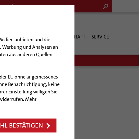
G & KULTUR
KIRCHE & GESELLSCHAFT
SERVICE
Medien anbieten und die
en, Werbung und Analysen an
aten aus anderen Quellen
lb der EU ohne angemessenes
hne Benachrichtigung, keine
rer Einstellung willigen Sie
hen
 widerrufen. Mehr
 Jungfrau geweiht
L BESTÄTIGEN