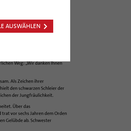
oth (52) hat am Samstagmorgen in
e abgelegt und sich zu einem
eit auf das klösterliche Leben.
LE AUSWÄHLEN
rche sich nicht von der Welt
 sei vielmehr eine
auch während der schleichenden
en Anfang gefunden. Der Kern des
erlichen Weg: „Wir danken Ihnen
sam. Als Zeichen ihrer
hielt den schwarzen Schleier der
chen der Jungfräulichkeit.
eitet. Über das
 trat vor sechs Jahren dem Orden
chen Gelübde ab. Schwester