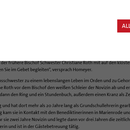
e im Kloster Marienrode bei Hildesheim: Schwester Christiane R
erten Hildesheimer Bischof Dr. Josef Homeyer ihre Ewigen Gelübd
verpflichtet. Damit endet für sie die sechsjährige Vorbereitungsz
AL
eschichte des Christentums zum klösterlichen Leben: So wie die Ki
ster keine Weltflucht sein. Die Entscheidung für ein Leben mit Gott
n oft tot gesagt: Nach der Französischen Revolution etwa, aber 
 nach Homeyers Worten aber immer wieder die Kraft für einen neu
der frühere Bischof Schwester Christiane Roth mit auf den klöst
n Sie im Gebet begleiten“, versprach Homeyer.
densschwester zu einem lebenslangen Leben im Orden und zu Gehor
e Roth vor dem Bischof den weißen Schleier der Novizin ab und er
 dann den Ring und ein Stundenbuch, außerdem einen Kranz als Zei
nd hat dort mehr als 20 Jahre lang als Grundschullehrerin gearb
kam sie in Kontakt mit den Benediktinerinnen in Marienrode und
sie zwei Jahre Novizin und legte dann vor drei Jahren die zeitli
erin und ist in der Gästebetreuung tätig.