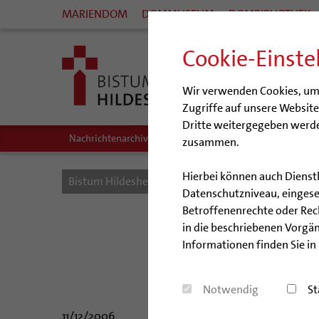
MARIENDOM
DOMMUSEUM
DOMBIBLIOTHEK
Cookie-Einste
Wir verwenden Cookies, um I
Zugriffe auf unsere Websit
Dritte weitergegeben werde
Nachrichtenarchiv
Audio/Podcasts
zusammen.
Hierbei können auch Dienst
Bistum Hildesheim
Bistum
Nachrichten
Datenschutzniveau, eingeset
Betroffenenrechte oder Recht
Hi
in die beschriebenen Vorgän
Informationen finden Sie in
Benediktinerin C
Notwendig
St
11/12/2006