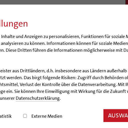
llungen
BISTUM
SEELSORGE
BERATUNG & HILFE
BILDUN
nhalte und Anzeigen zu personalisieren, Funktionen für soziale 
e analysieren zu können. Informationen können für soziale Medi
n. Diese Dritten führen die Informationen möglicherweise mit D
leister aus Drittländern, d.h. insbesondere aus Ländern außerha
Artikel
zt werden. Das birgt folgende Risiken: Zugriff durch Behörden o
smittel, Verlust der Kontrolle über die Datenverarbeitung. Mit Ih
nwendung zu den Mensc
ge ein. Sie können Ihre Einwilligung mit Wirkung für die Zukunft
 unserer
Datenschutzerklärung
.
hristiane Roth legte Ewige Profess ab und wurde als
AUSWAH
atistik
Externe Medien