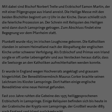
Caritas
Beratungsstellen
Angebote
Bistumsarchiv
Schulpastoral
Lebensende
Katholisch heiraten
Weltkirche
Mit dabei sind Bischof Norbert Trelle und Erzbischof Eamon Martin, der
Bischöfliche Stiftung Gemeinsam für das Leben
Materialien
Abenteuer Glaube
Katholische Akademie des Bistums Hildesheim
Hochschulpastoral
Projekte
mit einer Pilgergruppe aus Irland anreist. Die Heilige Messe mit den
Spiritualität
Hirtenwort: Ehe & Familie
Patientenverfügung
Bolivienpartnerschaft
Bolivienpartnerschaft
Unterstützung für Pfarreien und Einrichtungen
Aktuelles
beiden Bischöfen beginnt um 17 Uhr in der Kirche. Daran schließt sich
LÜCHTENHOF
Religionsunterricht
Bestände
Stärkung der Demokratie | Einsatz gegen Diskriminierung
Seelsorgefelder
Wissenswertes zur Hochzeit
Wo ist der richtige Platz zum Sterben?
Exerzitien
Internationale Freiwilligendienste
Projektförderung
Bolivienkommission
Prävention
Altersvorsorge und Ruhestand
die feierliche Prozession an. Der Schrein mit Reliquien des Heiligen
Familienbildungsstätten
Service
Buchreihen
Begleitung und Vernetzung
Ideen für die Hochzeitsfeier
Hospiz-Seelsorge
Kontemplation
Frauen
Katholische Büros
Internationale Freiwilligendienste
Café Bolivia
Aktuelles
wird dann durch Lamspringe getragen. Zum Abschluss findet eine
Fortbildungen
Arbeitshilfen
Katholische Erwachsenenbildung
Stellenanzeigen
Gemeindeservice
Begegnung vor dem Pfarrheim statt.
Berufe in der Kirche
Trausprüche aus der Bibel
Auszeit
Männer
Team
Schöpfungsgerecht 2035
Aus dem Bistum in die Welt
Beratung Direktpartnerschaften
Rückkehrenden-Engagement (ehemalige Freiwillige)
Stellenangebote
Bistumsatlas
Forschungsinstitut für Philosophie Hannover
Digitaler Lesesaal
Orden | Gemeinschaften
Hochzeits-Symbole
Geistliche Begleitung
Queersensible Seelsorge
Newsletter
Raum für Vielfalt
Infobrief Weltkirche
Finanzielle Förderung der Bolivienpartnerschaft
Outgoing
Wir machen Kirche - schöpfungsgerecht
Plunkett wurde 1625 im irischen Loughcrew geboren. Die Katholiken
Liturgie und Kirchenmusik
Beruf und Familie
Verein für Geschichte und Kunst im Bistum Hildesheim
standen in seinem Heimatland nach der Abspaltung der englischen
Lebens- und Glaubensorte
City- und Passanten
Weitere Infos
Diakone
Frauenorden
missio-Regionalstelle
Ökologische Fonds
Incoming
Biologische Vielfalt
Lokale Kirchenentwicklung
KODA
Kirche unter schwerer Verfolgung. Als Erzbischof und Primas von Irland
Dombibliothek Hildesheim
Spirituelle Teambegleitung
Arbeitnehmer
Gemeindereferent:in
Männerorden
Politische Lobbyarbeit
Taizé-Fahrt Herbst 2026
Engagiert in der Gesellschaft
#diegruenegemeinde
Direktorium
sorgte er oft unter Lebensgefahr und aus Verstecken heraus dafür, dass
Bundeskonferenz der kirchlichen Archive in Deutschland
Unterstützungsangebote für Seelsorgende
Altenheim | Senioren
Pastorale:r Mitarbeiter:in
Geistliche Gemeinschaften
Partnerschaftsvereinbarung
Energetisches Sanieren
die Seelsorge an den Katholiken aufrechterhalten werden konnte.
Internationale Freiwilligendienste
Mitarbeitervertretung
Menschen mit Behinderung
Pastoralreferent:in
Ritterorden
Bolivienpartnerschaft Bistum Trier
Fördermittel finden
Netzwerk ChancenGleich
Institutionelles Schutzkonzept
Er wurde in England wegen Hochverrats angeklagt und grausam
Muttersprachen
Priester
Ordo virginum
Bolivienreise mit Bischof Heiner
Mobilität
hingerichtet. Der Benediktinermönch Maurus Corker brachte seinen
Büchereien
Kirchlicher Anzeiger
Leichnam ins Kloster Lamspringe. Dort hatten einige englische
Hospiz
Kirchenmusiker:in
Bolivientag 2026
Ökotheologie
Medienstelle
Kirchliches Arbeitsrecht
Benediktiner eine neue Heimat gefunden.
Internet- und Telefon
Religionslehrer:in
Schöpfungsspiritualität
Newsletter
Schematismus
Fast 200 Jahre ruhten die Gebeine des 1975 heiliggesprochenen
Krankenhaus
Freiwilligendienst
Umweltbildung
Personalentwicklung
Erzbischofs in Lamspringe. Einige Reliquien befinden sich bis heute in
Künstler
Soziale Berufe in der Caritas
Zukunftsräume
Unterstützungsangebot für Seelsorgende
der Grabnische der Krypta von Lamspringe, der Großteil wurde 1883
Glaubenswege
Aktuelles
nach England und Irland zurückgebracht.