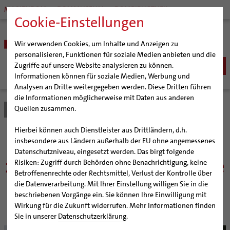
MARIENDOM
DOMMUSEUM
DOMBIBLIOTHEK
Cookie-Einstellungen
Wir verwenden Cookies, um Inhalte und Anzeigen zu
personalisieren, Funktionen für soziale Medien anbieten und die
Zugriffe auf unsere Website analysieren zu können.
Informationen können für soziale Medien, Werbung und
Analysen an Dritte weitergegeben werden. Diese Dritten führen
BISTUM
die Informationen möglicherweise mit Daten aus anderen
Quellen zusammen.
Bistum Hildesheim
Bistum
Nachrichten
Artikel
Bischöfe
Organisation
Bischof Dr. Heiner Wilmer SCJ
Hierbei können auch Dienstleister aus Drittländern, d.h.
Pfarrgemeinden
Weihbischof Dr. Martin Marahrens
Generalvikariat
Irische Pilgergruppe kommt
insbesondere aus Ländern außerhalb der EU ohne angemessenes
Datenschutzniveau, eingesetzt werden. Das birgt folgende
Hildesheimer Dom
Bischof em. Norbert Trelle
Gremien
zu Prozession in Lamspringe
Risiken: Zugriff durch Behörden ohne Benachrichtigung, keine
Wallfahrten | Pilgern
Weihbischof em. Bongartz
Diözesangericht
Virtueller Rundgang durch den Dom
Betroffenenrechte oder Rechtsmittel, Verlust der Kontrolle über
Veranstaltungen
Weihbischof em. Schwerdtfeger
Gemeindegremien
Tausendjähriger Rosenstock
Termine Wallfahrten und Pilgern
die Datenverarbeitung. Mit Ihrer Einstellung willigen Sie in die
Wallfahrt zu Ehren des Heiligen Oliver Plunkett am
beschriebenen Vorgänge ein. Sie können Ihre Einwilligung mit
Strategieprozess
Weihbischof em. Koitz
Die Hildesheimer Dommusik
Jakobswege im Bistum Hildesheim
Samstag mit Bischof Trelle und Erzbischof Martin
Wirkung für die Zukunft widerrufen. Mehr Informationen finden
Jugend
Bischof em. Dr. Wüstenberg
Sie in unserer
Datenschutzerklärung
.
Geschichte des Bistums
Sedisvakanz
Newsletter für Ministrantinnen und Ministranten
© bph/Chris Gossmann