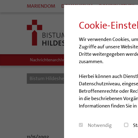
MARIENDOM
DOMMUSEUM
DOMBIBLIOTHEK
Cookie-Einste
Wir verwenden Cookies, um I
Zugriffe auf unsere Websit
Dritte weitergegeben werde
Nachrichtenarchiv
Audio/Podcasts
zusammen.
Hierbei können auch Dienst
Bistum Hildesheim
Bistum
Nachrichten
Datenschutzniveau, eingeset
Betroffenenrechte oder Recht
Kath
in die beschriebenen Vorgän
Informationen finden Sie in
Kol
Notwendig
St
11/15/2002