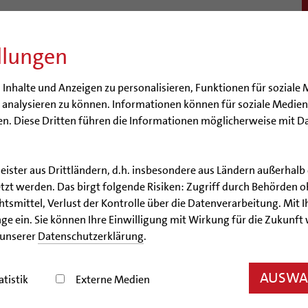
llungen
BISTUM
SEELSORGE
BERATUNG & HILFE
BILDUN
nhalte und Anzeigen zu personalisieren, Funktionen für soziale 
e analysieren zu können. Informationen können für soziale Medi
n. Diese Dritten führen die Informationen möglicherweise mit D
leister aus Drittländern, d.h. insbesondere aus Ländern außerha
Artikel
zt werden. Das birgt folgende Risiken: Zugriff durch Behörden o
smittel, Verlust der Kontrolle über die Datenverarbeitung. Mit Ih
oliken spendeten für Dia
ge ein. Sie können Ihre Einwilligung mit Wirkung für die Zukunft
 unserer
Datenschutzerklärung
.
lekte erbrachte im vergangenen Jahr einen hohen Be
AUSWAH
atistik
Externe Medien