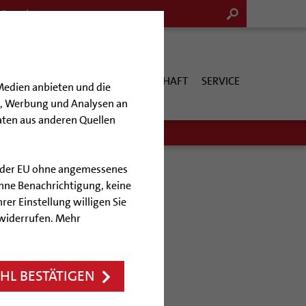
G & KULTUR
KIRCHE & GESELLSCHAFT
SERVICE
Medien anbieten und die
en, Werbung und Analysen an
aten aus anderen Quellen
lb der EU ohne angemessenes
hne Benachrichtigung, keine
rer Einstellung willigen Sie
spora
 widerrufen. Mehr
trag
L BESTÄTIGEN