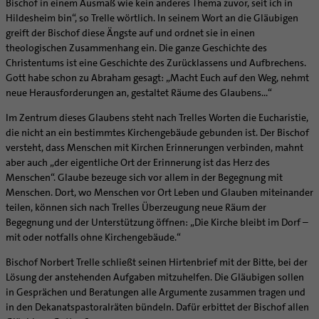
Bischof in einem Ausmaß wie kein anderes Thema zuvor, seit ich in
Supervision
Ehe - Familie - Geschlechtergerechtigkeit
Veranstaltungen
Hildesheim bin“, so Trelle wörtlich. In seinem Wort an die Gläubigen
Coaching
greift der Bischof diese Ängste auf und ordnet sie in einen
Kategoriale und Diakonale Seelsorge
Aufbrüche in der Kirche
theologischen Zusammenhang ein. Die ganze Geschichte des
Notfall
Christentums ist eine Geschichte des Zurücklassens und Aufbrechens.
Ehrenamtliche
Polizei- und Feuerwehr
Gott habe schon zu Abraham gesagt: „Macht Euch auf den Weg, nehmt
KirchenZeitung online
neue Herausforderungen an, gestaltet Räume des Glaubens...“
Schule
Verwaltungsbeauftragte / Verwaltungsleitungen in
Gefängnisseelsorge
Im Zentrum dieses Glaubens steht nach Trelles Worten die Eucharistie,
Pfarrgemeinden
die nicht an ein bestimmtes Kirchengebäude gebunden ist. Der Bischof
Segensorte
versteht, dass Menschen mit Kirchen Erinnerungen verbinden, mahnt
aber auch „der eigentliche Ort der Erinnerung ist das Herz des
Menschen“. Glaube bezeuge sich vor allem in der Begegnung mit
Menschen. Dort, wo Menschen vor Ort Leben und Glauben miteinander
teilen, können sich nach Trelles Überzeugung neue Räum der
Begegnung und der Unterstützung öffnen: „Die Kirche bleibt im Dorf –
mit oder notfalls ohne Kirchengebäude.“
Bischof Norbert Trelle schließt seinen Hirtenbrief mit der Bitte, bei der
Lösung der anstehenden Aufgaben mitzuhelfen. Die Gläubigen sollen
in Gesprächen und Beratungen alle Argumente zusammen tragen und
in den Dekanatspastoralräten bündeln. Dafür erbittet der Bischof allen