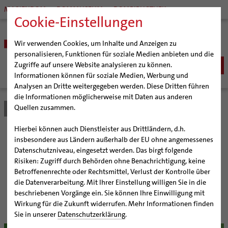
MARIENDOM
DOMMUSEUM
DOMBIBLIOTHEK
Cookie-Einstellungen
Wir verwenden Cookies, um Inhalte und Anzeigen zu
personalisieren, Funktionen für soziale Medien anbieten und die
Zugriffe auf unsere Website analysieren zu können.
Informationen können für soziale Medien, Werbung und
Analysen an Dritte weitergegeben werden. Diese Dritten führen
BISTUM
die Informationen möglicherweise mit Daten aus anderen
Quellen zusammen.
Bistum Hildesheim
Bistum
Nachrichten
Artikel
Bischöfe
Organisation
Bischof Dr. Heiner Wilmer SCJ
Hierbei können auch Dienstleister aus Drittländern, d.h.
Pfarrgemeinden
Weihbischof Dr. Martin Marahrens
Generalvikariat
Kirche bleibt – auch ohne
insbesondere aus Ländern außerhalb der EU ohne angemessenes
Datenschutzniveau, eingesetzt werden. Das birgt folgende
Hildesheimer Dom
Bischof em. Norbert Trelle
Gremien
Kirchengebäude
Risiken: Zugriff durch Behörden ohne Benachrichtigung, keine
Wallfahrten | Pilgern
Weihbischof em. Bongartz
Diözesangericht
Virtueller Rundgang durch den Dom
Betroffenenrechte oder Rechtsmittel, Verlust der Kontrolle über
Veranstaltungen
Weihbischof em. Schwerdtfeger
Gemeindegremien
Tausendjähriger Rosenstock
Termine Wallfahrten und Pilgern
die Datenverarbeitung. Mit Ihrer Einstellung willigen Sie in die
Bischof Norbert Trelle schreibt Hirtenbrief zur
beschriebenen Vorgänge ein. Sie können Ihre Einwilligung mit
Strategieprozess
Weihbischof em. Koitz
Die Hildesheimer Dommusik
Jakobswege im Bistum Hildesheim
Fastenzeit über Räume des Glaubens
Wirkung für die Zukunft widerrufen. Mehr Informationen finden
Jugend
Bischof em. Dr. Wüstenberg
Sie in unserer
Datenschutzerklärung
.
Geschichte des Bistums
Sedisvakanz
Newsletter für Ministrantinnen und Ministranten