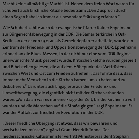
Supervision
Macht keine allmächtige Macht“ ist. Neben dem freien Wort waren für
Ehe - Familie - Geschlechtergerechtigkeit
Veranstaltungen
Coaching
Schubert auch kirchliche Rituale bedeutsam: „Den Zuspruch durch
Kategoriale und Diakonale Seelsorge
einen Segen habe ich immer als besondere Stärkung erfahren.“
Aufbrüche in der Kirche
Notfall
Ehrenamtliche
Wie Schubert zählte auch der evangelische Pfarrer Rainer Eppelmann
Polizei- und Feuerwehr
zur Bürgerrechtsbewegung in der DDR. Die Samariterkirche in Ost-
KirchenZeitung online
Berlin, an der er von 1974 an als Gemeindepfarrer arbeitete, wurde ein
Schule
Verwaltungsbeauftragte / Verwaltungsleitungen in
Zentrum der Friedens- und Oppositionsbewegung der DDR. Eppelmann
Gefängnisseelsorge
Pfarrgemeinden
erinnert an die Blues-Messen, in der nicht nur eine vom DDR-Regime
Segensorte
unerwünschte Musik gespielt wurde. Kritische Sketche wurden gespielt
und Bibelstellen gelesen, die auf dem Höhepunkt des Wettrüstens
zwischen West und Ost zum Frieden aufriefen: „Das führte dazu, dass
immer mehr Menschen in die Kirchen kamen, um zu beten und zu
diskutieren.“ Darunter auch Engagierte aus der Friedens- und
Umweltbewegung, die eigentlich nicht mit der Kirche verbunden
waren. „Von da an war es nur eine Frage der Zeit, bis die Kirchen zu voll
wurden und die Menschen auf die Straße gingen“, sagt Eppelmann. Es
war der Auftakt zur friedlichen Revolution in der DDR.
„Dieser friedliche Übergang ist etwas, dass wir bewahren und
wertschätzen müssen“, ergänzt Grant Hendrik Tonne. Der
niedersächsische Kultusminister vertritt Ministerpräsident Stephan