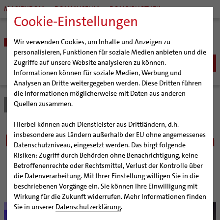
MARIENDOM
DOMMUSEUM
DOMBIBLIOTHEK
Cookie-Einstellungen
Wir verwenden Cookies, um Inhalte und Anzeigen zu
personalisieren, Funktionen für soziale Medien anbieten und die
Zugriffe auf unsere Website analysieren zu können.
Informationen können für soziale Medien, Werbung und
Analysen an Dritte weitergegeben werden. Diese Dritten führen
BISTUM
die Informationen möglicherweise mit Daten aus anderen
Quellen zusammen.
Bistum Hildesheim
Bistum
Nachrichten
Artikel
Bischöfe
Organisation
Bischof Dr. Heiner Wilmer SCJ
Hierbei können auch Dienstleister aus Drittländern, d.h.
Pfarrgemeinden
Weihbischof Dr. Martin Marahrens
Generalvikariat
Kirche und Demokratie – ein
insbesondere aus Ländern außerhalb der EU ohne angemessenes
Datenschutzniveau, eingesetzt werden. Das birgt folgende
Hildesheimer Dom
Bischof em. Norbert Trelle
Gremien
nicht ganz einfaches
Risiken: Zugriff durch Behörden ohne Benachrichtigung, keine
Wallfahrten | Pilgern
Weihbischof em. Bongartz
Diözesangericht
Virtueller Rundgang durch den Dom
Betroffenenrechte oder Rechtsmittel, Verlust der Kontrolle über
Verhältnis
Veranstaltungen
Weihbischof em. Schwerdtfeger
Gemeindegremien
Tausendjähriger Rosenstock
Termine Wallfahrten und Pilgern
die Datenverarbeitung. Mit Ihrer Einstellung willigen Sie in die
beschriebenen Vorgänge ein. Sie können Ihre Einwilligung mit
Strategieprozess
Weihbischof em. Koitz
Die Hildesheimer Dommusik
Jakobswege im Bistum Hildesheim
Wirkung für die Zukunft widerrufen. Mehr Informationen finden
Jugend
Bischof em. Dr. Wüstenberg
Sie in unserer
Datenschutzerklärung
.
© bph/Wala
Geschichte des Bistums
Sedisvakanz
Newsletter für Ministrantinnen und Ministranten