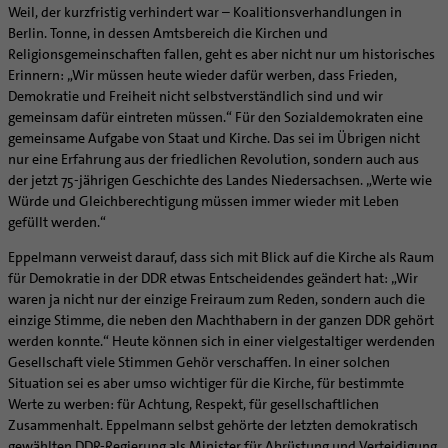
Weil, der kurzfristig verhindert war – Koalitionsverhandlungen in
Berlin. Tonne, in dessen Amtsbereich die Kirchen und
Religionsgemeinschaften fallen, geht es aber nicht nur um historisches
Erinnern: „Wir müssen heute wieder dafür werben, dass Frieden,
Demokratie und Freiheit nicht selbstverständlich sind und wir
gemeinsam dafür eintreten müssen.“ Für den Sozialdemokraten eine
gemeinsame Aufgabe von Staat und Kirche. Das sei im Übrigen nicht
nur eine Erfahrung aus der friedlichen Revolution, sondern auch aus
der jetzt 75-jährigen Geschichte des Landes Niedersachsen. „Werte wie
Würde und Gleichberechtigung müssen immer wieder mit Leben
gefüllt werden.“
Eppelmann verweist darauf, dass sich mit Blick auf die Kirche als Raum
für Demokratie in der DDR etwas Entscheidendes geändert hat: „Wir
waren ja nicht nur der einzige Freiraum zum Reden, sondern auch die
einzige Stimme, die neben den Machthabern in der ganzen DDR gehört
werden konnte.“ Heute können sich in einer vielgestaltiger werdenden
Gesellschaft viele Stimmen Gehör verschaffen. In einer solchen
Situation sei es aber umso wichtiger für die Kirche, für bestimmte
Werte zu werben: für Achtung, Respekt, für gesellschaftlichen
Zusammenhalt. Eppelmann selbst gehörte der letzten demokratisch
gewählten DDR-Regierung als Minister für Abrüstung und Verteidigung