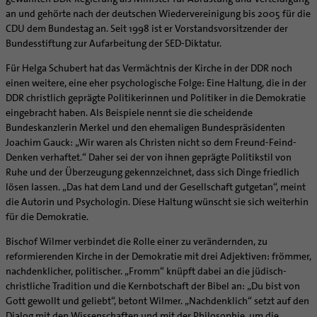
an und gehörte nach der deutschen Wiedervereinigung bis 2005 für die
CDU dem Bundestag an. Seit 1998 ist er Vorstandsvorsitzender der
Bundesstiftung zur Aufarbeitung der SED-Diktatur.
Für Helga Schubert hat das Vermächtnis der Kirche in der DDR noch
einen weitere, eine eher psychologische Folge: Eine Haltung, die in der
DDR christlich geprägte Politikerinnen und Politiker in die Demokratie
eingebracht haben. Als Beispiele nennt sie die scheidende
Bundeskanzlerin Merkel und den ehemaligen Bundespräsidenten
Joachim Gauck: „Wir waren als Christen nicht so dem Freund-Feind-
Denken verhaftet.“ Daher sei der von ihnen geprägte Politikstil von
Ruhe und der Überzeugung gekennzeichnet, dass sich Dinge friedlich
lösen lassen. „Das hat dem Land und der Gesellschaft gutgetan“, meint
die Autorin und Psychologin. Diese Haltung wünscht sie sich weiterhin
für die Demokratie.
Bischof Wilmer verbindet die Rolle einer zu verändernden, zu
reformierenden Kirche in der Demokratie mit drei Adjektiven: frömmer,
nachdenklicher, politischer. „Fromm“ knüpft dabei an die jüdisch-
christliche Tradition und die Kernbotschaft der Bibel an: „Du bist von
Gott gewollt und geliebt“, betont Wilmer. „Nachdenklich“ setzt auf den
Dialog mit den Wissenschaften und mit der Philosophie, um die