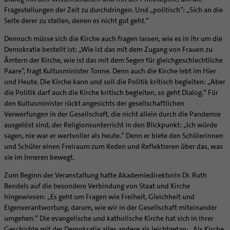
Fragestellungen der Zeit zu durchdringen. Und „politisch“: „Sich an die
Seite derer zu stellen, denen es nicht gut geht.“
Dennoch müsse sich die Kirche auch fragen lassen, wie es in ihr um die
Demokratie bestellt ist: „Wie ist das mit dem Zugang von Frauen zu
Ämtern der Kirche, wie ist das mit dem Segen für gleichgeschlechtliche
Paare“, fragt Kultusminister Tonne. Denn auch die Kirche lebt im Hier
und Heute. Die Kirche kann und soll die Politik kritisch begleiten: „Aber
die Politik darf auch die Kirche kritisch begleiten, so geht Dialog.“ Für
den Kultusminister rückt angesichts der gesellschaftlichen
Verwerfungen in der Gesellschaft, die nicht allein durch die Pandemie
ausgelöst sind, der Religionsunterricht in den Blickpunkt: „Ich würde
sagen, nie war er wertvoller als heute.“ Denn er biete den Schülerinnen
und Schüler einen Freiraum zum Reden und Reflektieren über das, was
sie im Inneren bewegt.
Zum Beginn der Veranstaltung hatte Akademiedirektorin Dr. Ruth
Bendels auf die besondere Verbindung von Staat und Kirche
hingewiesen: „Es geht um Fragen wie Freiheit, Gleichheit und
Eigenverantwortung, darum, wie wir in der Gesellschaft miteinander
umgehen.“ Die evangelische und katholische Kirche hat sich in ihrer
Geschichte mit der Demokratie alles andere als leichtgetan: „Als Kirche