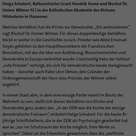
Caritas
Beratungsstellen
Angebote
Helga Schubert, Kultusminister Grant Hendrik Tonne und Bischof Dr.
Bistumsarchiv
Schulpastoral
Lebensende
Katholisch heiraten
Weltkirche
Bischöfliche Stiftung Gemeinsam für das Leben
Materialien
Abenteuer Glaube
Heiner Wilmer SCJ in der Katholischen Akademie des Bistums
Katholische Akademie des Bistums Hildesheim
Hochschulpastoral
Projekte
Spiritualität
Hirtenwort: Ehe & Familie
Patientenverfügung
Bolivienpartnerschaft
Bolivienpartnerschaft
Hildesheim in Hannover.
Unterstützung für Pfarreien und Einrichtungen
Aktuelles
LÜCHTENHOF
Religionsunterricht
Bestände
Stärkung der Demokratie | Einsatz gegen Diskriminierung
Seelsorgefelder
Wissenswertes zur Hochzeit
Wo ist der richtige Platz zum Sterben?
Exerzitien
Internationale Freiwilligendienste
Projektförderung
Bolivienkommission
Prävention
Altersvorsorge und Ruhestand
Welches Verhältnis hat die Kirche zur Demokratie: „Ein ambivalentes“,
Familienbildungsstätten
Service
Buchreihen
Begleitung und Vernetzung
Ideen für die Hochzeitsfeier
Hospiz-Seelsorge
Kontemplation
Frauen
Katholische Büros
Internationale Freiwilligendienste
Café Bolivia
Aktuelles
sagt Bischof Dr. Heiner Wilmer. Für dieses doppeldeutige Verhältnis
Fortbildungen
Arbeitshilfen
Katholische Erwachsenenbildung
Stellenanzeigen
Gemeindeservice
blickt er weiter in die Geschichte zurück. Priester wie Abbé Emanuel
Berufe in der Kirche
Trausprüche aus der Bibel
Auszeit
Männer
Team
Schöpfungsgerecht 2035
Aus dem Bistum in die Welt
Beratung Direktpartnerschaften
Rückkehrenden-Engagement (ehemalige Freiwillige)
Stellenangebote
Bistumsatlas
Sieyès gehörten zu den Haupttheoretikern der Französischen
Forschungsinstitut für Philosophie Hannover
Digitaler Lesesaal
Orden | Gemeinschaften
Hochzeits-Symbole
Geistliche Begleitung
Queersensible Seelsorge
Newsletter
Raum für Vielfalt
Infobrief Weltkirche
Finanzielle Förderung der Bolivienpartnerschaft
Outgoing
Wir machen Kirche - schöpfungsgerecht
Liturgie und Kirchenmusik
Beruf und Familie
Revolution, mit der die Idee von Aufklärung, Menschenrechten und
Verein für Geschichte und Kunst im Bistum Hildesheim
Lebens- und Glaubensorte
City- und Passanten
Weitere Infos
Diakone
Frauenorden
missio-Regionalstelle
Ökologische Fonds
Incoming
Biologische Vielfalt
Demokratie in Europa verbreitet wurde. Gleichzeitig habe der Vatikan
Lokale Kirchenentwicklung
KODA
Dombibliothek Hildesheim
„rote Priester“ verfolgt, die sich für demokratische Ideale starkgemacht
Spirituelle Teambegleitung
Arbeitnehmer
Gemeindereferent:in
Männerorden
Politische Lobbyarbeit
Taizé-Fahrt Herbst 2026
Engagiert in der Gesellschaft
#diegruenegemeinde
Direktorium
haben – darunter auch Pater Léon Dehon, den Gründer der
Bundeskonferenz der kirchlichen Archive in Deutschland
Unterstützungsangebote für Seelsorgende
Altenheim | Senioren
Pastorale:r Mitarbeiter:in
Geistliche Gemeinschaften
Partnerschaftsvereinbarung
Energetisches Sanieren
Internationale Freiwilligendienste
Mitarbeitervertretung
Ordensgemeinschaft der Herz-Jesu-Priester, der Wilmer selbst
Menschen mit Behinderung
Pastoralreferent:in
Ritterorden
Bolivienpartnerschaft Bistum Trier
Fördermittel finden
angehört.
Netzwerk ChancenGleich
Institutionelles Schutzkonzept
Muttersprachen
Priester
Ordo virginum
Bolivienreise mit Bischof Heiner
Mobilität
Büchereien
Kirchlicher Anzeiger
In einem Staat aber, in dem eine einzige Partei meint im Besitz der
Hospiz
Kirchenmusiker:in
Bolivientag 2026
Ökotheologie
Wahrheit zu sein, stellt sich dieses Verhältnis von Kirche und
Medienstelle
Kirchliches Arbeitsrecht
Demokratie ganz anders dar: „In der DDR war die Kirche der einzige
Internet- und Telefon
Religionslehrer:in
Schöpfungsspiritualität
Newsletter
Schematismus
demokratische Freiraum“, erläutert Helga Schubert. Für die heute 81-
Krankenhaus
Freiwilligendienst
Umweltbildung
Personalentwicklung
jährige Schriftstellerin, die in der DDR als Psychologin gearbeitet hat,
Künstler
Soziale Berufe in der Caritas
Zukunftsräume
war es „nur im Schutzraum der Kirche möglich, freie Worte zu
Unterstützungsangebot für Seelsorgende
sprechen“. Dabei sei die Erkenntnis gewachsen, dass die „weltliche
Glaubenswege
Aktuelles