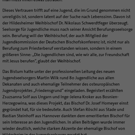
Supervision
Ehe - Familie - Geschlechtergerechtigkeit
Veranstaltungen
Coaching
Dieses Vertrauen trifft auf eine Jugend, die im Grund genommen nicht
Kategoriale und Diakonale Seelsorge
unreligiös ist, sondern latent auf der Suche nach Lebenssinn. Davon ist
Aufbrüche in der Kirche
der Hildesheimer Weihbischof Dr. Nikolaus Schwerdtfeger überzeugt.
Notfall
Ehrenamtliche
Seelsorge für Jugendliche muss nach seiner Ansicht Berufungsseelsorge
Polizei- und Feuerwehr
KirchenZeitung online
sein. Berufung will der Weihbischof, der auch Mitglied der
Schule
Jugendkommission der Deutschen Bischofskonferenz ist, nicht nur als
Verwaltungsbeauftragte / Verwaltungsleitungen in
Berufung zum Priesterberuf verstanden wissen, sondern in einem
Gefängnisseelsorge
Pfarrgemeinden
größeren Sinne: „Die Jugendlichen sind, wie wir alle, zur Freundschaft
Segensorte
mit Jesus berufen“, glaubt der Weihbischof.
Das Bistum hatte unter der professionellen Leitung des neuen
Jugendseelsorgers Martin Wilk rund 80 Jugendliche aus allen
Dekanaten und auch ehemalige Teilnehmer des osteuropäischen
Jugendprojektes „Friedensgrund“ eingeladen. Begeistert erzählten
Zsuzsanna Solf aus Ungarn und Inge-Jelena Kroker aus Bosnien-
Herzegowina, was dieses Projekt, das Bischof Dr. Josef Homeyer einst
gegründet hat, für sie bedeutete. Auch Stefan Röschl aus Stade und
Bastian Steinhoff aus Hannover dankten dem emeritierten Bischof für
sein Interesse an den Jugendlichen. In allen Beiträgen wurde immer
wieder deutlich, welche starken Akzente der ehemalige Bischof von
Hildesheim in der Jugendseelsorge gesetzt hat.