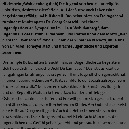
Caritas
Beratungsstellen
Angebote
Bistumsarchiv
Schulpastoral
Hildesheim/Wohldenberg (bph) Die Jugend von heute – unreligiös,
Lebensende
Katholisch heiraten
Weltkirche
Bischöfliche Stiftung Gemeinsam für das Leben
Materialien
Abenteuer Glaube
unkritisch, desinteressiert? Nein: Auf der Suche nach Lebenssinn,
Katholische Akademie des Bistums Hildesheim
Hochschulpastoral
Projekte
Spiritualität
Hirtenwort: Ehe & Familie
Patientenverfügung
Bolivienpartnerschaft
Bolivienpartnerschaft
begeisterungsfähig und hilfsbereit. Das behauptete am Freitagabend
Unterstützung für Pfarreien und Einrichtungen
Aktuelles
LÜCHTENHOF
Religionsunterricht
Bestände
Stärkung der Demokratie | Einsatz gegen Diskriminierung
zumindest Jesuitenpater Dr. Georg Sporschill bei einem
Seelsorgefelder
Wissenswertes zur Hochzeit
Wo ist der richtige Platz zum Sterben?
Exerzitien
Internationale Freiwilligendienste
Projektförderung
Bolivienkommission
Prävention
Altersvorsorge und Ruhestand
Familienbildungsstätten
Service
Buchreihen
Jugendpastoralen Symposium im „Haus Wohldenberg“, dem
Begleitung und Vernetzung
Ideen für die Hochzeitsfeier
Hospiz-Seelsorge
Kontemplation
Frauen
Katholische Büros
Internationale Freiwilligendienste
Café Bolivia
Aktuelles
Fortbildungen
Arbeitshilfen
Jugendhaus des Bistum Hildesheim. Das Treffen unter dem Motto „Wer
Katholische Erwachsenenbildung
Stellenanzeigen
Gemeindeservice
Berufe in der Kirche
Trausprüche aus der Bibel
Auszeit
Männer
Team
Schöpfungsgerecht 2035
Aus dem Bistum in die Welt
Beratung Direktpartnerschaften
Rückkehrenden-Engagement (ehemalige Freiwillige)
nicht ihr – wer sonst?“ fand zu Ehren des Silbernen Bischofsjubiläums
Stellenangebote
Bistumsatlas
Forschungsinstitut für Philosophie Hannover
Digitaler Lesesaal
von Dr. Josef Homeyer statt und brachte Jugendliche und Experten
Orden | Gemeinschaften
Hochzeits-Symbole
Geistliche Begleitung
Queersensible Seelsorge
Newsletter
Raum für Vielfalt
Infobrief Weltkirche
Finanzielle Förderung der Bolivienpartnerschaft
Outgoing
Wir machen Kirche - schöpfungsgerecht
Liturgie und Kirchenmusik
Beruf und Familie
Verein für Geschichte und Kunst im Bistum Hildesheim
zusammen.
Lebens- und Glaubensorte
City- und Passanten
Weitere Infos
Diakone
Frauenorden
missio-Regionalstelle
Ökologische Fonds
Incoming
Biologische Vielfalt
Lokale Kirchenentwicklung
KODA
Dombibliothek Hildesheim
Drei simple Botschaften braucht man, um Jugendliche zu begeistern:
Spirituelle Teambegleitung
Arbeitnehmer
Gemeindereferent:in
Männerorden
Politische Lobbyarbeit
Taizé-Fahrt Herbst 2026
Engagiert in der Gesellschaft
#diegruenegemeinde
Direktorium
Bundeskonferenz der kirchlichen Archive in Deutschland
„Ich liebe Dich! Ich brauche Dich! Du kannst es!“ Das ist das Fazit der
Unterstützungsangebote für Seelsorgende
Altenheim | Senioren
Pastorale:r Mitarbeiter:in
Geistliche Gemeinschaften
Partnerschaftsvereinbarung
Energetisches Sanieren
Internationale Freiwilligendienste
Mitarbeitervertretung
langjährigen Erfahrungen, die Sporschill mit Jugendlichen gemacht hat.
Menschen mit Behinderung
Pastoralreferent:in
Ritterorden
Bolivienpartnerschaft Bistum Trier
Fördermittel finden
In einem beeindruckenden Auftritt schilderte der Sozialseelsorger sein
Netzwerk ChancenGleich
Institutionelles Schutzkonzept
Projekt „Concordia“, bei dem er Straßenkinder in Rumänien, Bulgarien
Muttersprachen
Priester
Ordo virginum
Bolivienreise mit Bischof Heiner
Mobilität
Büchereien
Kirchlicher Anzeiger
und der Republik Moldau betreut. Dazu hat der umtriebige
Hospiz
Kirchenmusiker:in
Bolivientag 2026
Ökotheologie
Medienstelle
Kirchliches Arbeitsrecht
Österreicher zahlreiche Helfer und Freiwillige um sich geschart, die oft
Internet- und Telefon
Religionslehrer:in
Schöpfungsspiritualität
nicht älter sind als die von ihm betreuten Kinder. Am Ende ist das meist
Newsletter
Schematismus
eine Hilfe auf Gegenseitigkeit: Auch die Helfer lernen viel von den
Krankenhaus
Freiwilligendienst
Umweltbildung
Personalentwicklung
Straßenkindern. Das Erfolgsrezept dabei ist einfach: Man muss den
Künstler
Soziale Berufe in der Caritas
Zukunftsräume
Unterstützungsangebot für Seelsorgende
Jugendlichen das Gefühl geben, geliebt und gebraucht zu werden – und
Glaubenswege
Aktuelles
man muss ihnen etwas zutrauen.