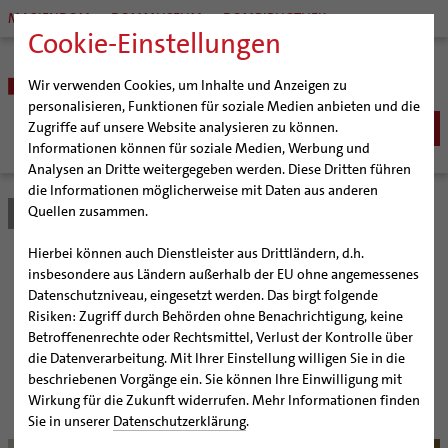
MARIENDOM
DOMMUSEUM
DOMBIBLIOTHEK
Cookie-Einstellungen
Wir verwenden Cookies, um Inhalte und Anzeigen zu
personalisieren, Funktionen für soziale Medien anbieten und die
Zugriffe auf unsere Website analysieren zu können.
Informationen können für soziale Medien, Werbung und
Analysen an Dritte weitergegeben werden. Diese Dritten führen
BISTUM
die Informationen möglicherweise mit Daten aus anderen
Quellen zusammen.
Bistum Hildesheim
Bistum
Nachrichten
Artikel
Bischöfe
Organisation
Bischof Dr. Heiner Wilmer SCJ
Hierbei können auch Dienstleister aus Drittländern, d.h.
Pfarrgemeinden
Weihbischof Dr. Martin Marahrens
Generalvikariat
Lieben, vertrauen und
insbesondere aus Ländern außerhalb der EU ohne angemessenes
Datenschutzniveau, eingesetzt werden. Das birgt folgende
Hildesheimer Dom
Bischof em. Norbert Trelle
Gremien
zutrauen
Risiken: Zugriff durch Behörden ohne Benachrichtigung, keine
Wallfahrten | Pilgern
Weihbischof em. Bongartz
Diözesangericht
Virtueller Rundgang durch den Dom
Betroffenenrechte oder Rechtsmittel, Verlust der Kontrolle über
Veranstaltungen
Weihbischof em. Schwerdtfeger
Gemeindegremien
Tausendjähriger Rosenstock
Termine Wallfahrten und Pilgern
die Datenverarbeitung. Mit Ihrer Einstellung willigen Sie in die
Bistum ehrte Bischof Dr. Josef Homeyer mit einem
beschriebenen Vorgänge ein. Sie können Ihre Einwilligung mit
Strategieprozess
Weihbischof em. Koitz
Die Hildesheimer Dommusik
Jakobswege im Bistum Hildesheim
Jugenpastoralen Symposium
Wirkung für die Zukunft widerrufen. Mehr Informationen finden
Jugend
Bischof em. Dr. Wüstenberg
Sie in unserer
Datenschutzerklärung
.
Geschichte des Bistums
Sedisvakanz
Newsletter für Ministrantinnen und Ministranten
© Franzke