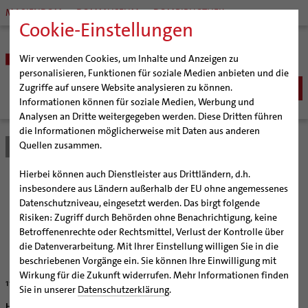
MARIENDOM
DOMMUSEUM
DOMBIBLIOTHEK
Cookie-Einstellungen
Wir verwenden Cookies, um Inhalte und Anzeigen zu
personalisieren, Funktionen für soziale Medien anbieten und die
Zugriffe auf unsere Website analysieren zu können.
Informationen können für soziale Medien, Werbung und
Analysen an Dritte weitergegeben werden. Diese Dritten führen
BISTUM
die Informationen möglicherweise mit Daten aus anderen
Quellen zusammen.
Bistum Hildesheim
Bistum
Nachrichten
Artikel
Bischöfe
Organisation
Bischof Dr. Heiner Wilmer SCJ
Hierbei können auch Dienstleister aus Drittländern, d.h.
Pfarrgemeinden
Weihbischof Dr. Martin Marahrens
Generalvikariat
Mit der Maus zur Messe
insbesondere aus Ländern außerhalb der EU ohne angemessenes
Datenschutzniveau, eingesetzt werden. Das birgt folgende
Hildesheimer Dom
Bischof em. Norbert Trelle
Gremien
Risiken: Zugriff durch Behörden ohne Benachrichtigung, keine
Wallfahrten | Pilgern
Weihbischof em. Bongartz
Diözesangericht
Virtueller Rundgang durch den Dom
Katholische und evangelische Gemeinden stellen
Betroffenenrechte oder Rechtsmittel, Verlust der Kontrolle über
Weihnachtsgottesdienste ins Internet
Veranstaltungen
Weihbischof em. Schwerdtfeger
Gemeindegremien
Tausendjähriger Rosenstock
Termine Wallfahrten und Pilgern
die Datenverarbeitung. Mit Ihrer Einstellung willigen Sie in die
beschriebenen Vorgänge ein. Sie können Ihre Einwilligung mit
Strategieprozess
Weihbischof em. Koitz
Die Hildesheimer Dommusik
Jakobswege im Bistum Hildesheim
Wirkung für die Zukunft widerrufen. Mehr Informationen finden
11/16/2004
Jugend
Bischof em. Dr. Wüstenberg
Sie in unserer
Datenschutzerklärung
.
Geschichte des Bistums
Sedisvakanz
Newsletter für Ministrantinnen und Ministranten
Hildesheim (bph) Wo und wann an Weihnachten zum Gottesdienst?