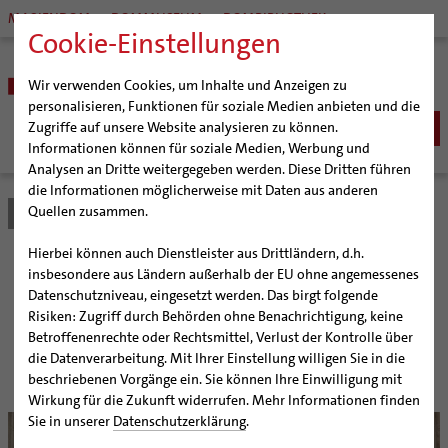
MARIENDOM
DOMMUSEUM
DOMBIBLIOTHEK
Cookie-Einstellungen
Wir verwenden Cookies, um Inhalte und Anzeigen zu
personalisieren, Funktionen für soziale Medien anbieten und die
Zugriffe auf unsere Website analysieren zu können.
Informationen können für soziale Medien, Werbung und
Analysen an Dritte weitergegeben werden. Diese Dritten führen
BISTUM
die Informationen möglicherweise mit Daten aus anderen
Quellen zusammen.
Bistum Hildesheim
Bistum
Nachrichten
Artikel
Bischöfe
Organisation
Bischof Dr. Heiner Wilmer SCJ
Hierbei können auch Dienstleister aus Drittländern, d.h.
Pfarrgemeinden
Weihbischof Dr. Martin Marahrens
Generalvikariat
Muttersprachliche
insbesondere aus Ländern außerhalb der EU ohne angemessenes
Datenschutzniveau, eingesetzt werden. Das birgt folgende
Hildesheimer Dom
Bischof em. Norbert Trelle
Gremien
Gemeinden pilgern zum
Risiken: Zugriff durch Behörden ohne Benachrichtigung, keine
Wallfahrten | Pilgern
Weihbischof em. Bongartz
Diözesangericht
Virtueller Rundgang durch den Dom
Betroffenenrechte oder Rechtsmittel, Verlust der Kontrolle über
Dom
Veranstaltungen
Weihbischof em. Schwerdtfeger
Gemeindegremien
Tausendjähriger Rosenstock
Termine Wallfahrten und Pilgern
die Datenverarbeitung. Mit Ihrer Einstellung willigen Sie in die
beschriebenen Vorgänge ein. Sie können Ihre Einwilligung mit
Strategieprozess
Weihbischof em. Koitz
Die Hildesheimer Dommusik
Jakobswege im Bistum Hildesheim
Wirkung für die Zukunft widerrufen. Mehr Informationen finden
Jugend
Bischof em. Dr. Wüstenberg
Sie in unserer
Datenschutzerklärung
.
Geschichte des Bistums
Sedisvakanz
Newsletter für Ministrantinnen und Ministranten