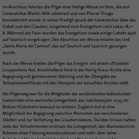
Supervision
Ehe - Familie - Geschlechtergerechtigkeit
Im Anschluss feierten die Pilger eine Heilige Messe im Dom, die von
Veranstaltungen
Coaching
Generalvikar Martin Wilk zelebriert und von Pfarrer Thiago
Kategoriale und Diakonale Seelsorge
Aufbrüche in der Kirche
konzelebriert wurde. In seiner Predigt sprach der Generalvikar über das
Notfall
Gebet und den Glauben, ausgehend vom Evangelium nach Lukas 18,1–
Ehrenamtliche
Polizei- und Feuerwehr
8. Während der Feier wurden das Evangelium sowie einige Gebete auch
KirchenZeitung online
auf Spanisch vorgetragen. Den Abschluss der Messe bildete das Lied
Schule
Verwaltungsbeauftragte / Verwaltungsleitungen in
„Santa Maria del Camino“, das auf Deutsch und Spanisch gesungen
Gefängnisseelsorge
Pfarrgemeinden
wurde.
Segensorte
Nach der Messe hielten die Pilger das Ereignis mit einem offiziellen
Gruppenfoto fest. Anschließend fand in der Heilig-Kreuz-Kirche eine
Begegnung mit gemeinsamer Stärkung und der Übergabe der
Teilnahmezertifikate mit den Stempeln der besuchten Kirchen statt.
Der Pilgerweg war für die Mitglieder der ausländischen katholischen
Gemeinden eine wertvolle Gelegenheit, das Jubiläumsjahr 2025 im
Bistum Hildesheim bewusst zu erleben. Zugleich bot er eine
Möglichkeit der Begegnung zwischen Menschen aus verschiedenen
Städten und zur Vertiefung des Glaubenslebens. Darüber hinaus hatten
viele der Teilnehmenden erstmals die Gelegenheit, den Mariendom im
Rahmen einer Führung kennenzulernen und mehr über seine