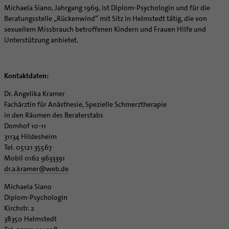
Michaela Siano, Jahrgang 1969, ist Diplom-Psychologin und für die
Beratungsstelle „Rückenwind“ mit Sitz in Helmstedt tätig, die von
sexuellem Missbrauch betroffenen Kindern und Frauen Hilfe und
Unterstützung anbietet.
Kontaktdaten:
Dr. Angelika Kramer
Fachärztin für Anästhesie, Spezielle Schmerztherapie
in den Räumen des Beraterstabs
Domhof 10-11
31134 Hildesheim
Tel. 05121 35567
Mobil 0162 9633391
dr.a.kramer
@
web.de
Michaela Siano
Diplom-Psychologin
Kirchstr. 2
38350 Helmstedt