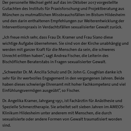
Supervision
Der personelle Wechsel geht auf das im Oktober 2017 vorgestellte
Ehe - Familie - Geschlechtergerechtigkeit
Veranstaltungen
Gutachten des Instituts für Praxisforschung und Projektberatung aus
Coaching
Kategoriale und Diakonale Seelsorge
München zu mutmaßlichen Missbrauchsfällen im Bistum Hildesheim
Aufbrüche in der Kirche
und den darin enthaltenen Empfehlungen zur Weiterentwicklung der
Notfall
Ehrenamtliche
Interventionspraxis in Verdachtsfällen sexualisierter Gewalt zurück.
Polizei- und Feuerwehr
KirchenZeitung online
„Ich freue mich sehr, dass Frau Dr. Kramer und Frau Siano diese
Schule
Verwaltungsbeauftragte / Verwaltungsleitungen in
wichtige Aufgabe übernehmen. Sie sind von der Kirche unabhängig und
Gefängnisseelsorge
Pfarrgemeinden
werden mit ganzer Kraft für die Menschen da sein, die schweres
Segensorte
Unrecht erlitten haben“, sagt Andrea Fischer, die Leiterin des
Bischöflichen Beraterstabs in Fragen sexualisierter Gewalt.
„Schwester Dr. M. Ancilla Schulz und Dr. John G. Coughlan danke ich
sehr für ihr wertvolles Engagement in den vergangenen Jahren. Beide
haben dieses schwierige Ehrenamt mit hoher Fachkompetenz und viel
Einfühlungsvermögen ausgeübt“, so Fischer.
Dr. Angelika Kramer, Jahrgang 1951, ist Fachärztin für Anästhesie und
Spezielle Schmerztherapie. Sie arbeitet seit sieben Jahren im AMEOS-
Klinikum Hildesheim unter anderem mit Menschen, die durch
sexualisierte oder andere Formen von Gewalt traumatisiert worden
sind.