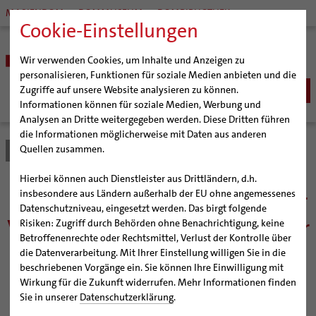
MARIENDOM
DOMMUSEUM
DOMBIBLIOTHEK
Cookie-Einstellungen
Wir verwenden Cookies, um Inhalte und Anzeigen zu
personalisieren, Funktionen für soziale Medien anbieten und die
Zugriffe auf unsere Website analysieren zu können.
Informationen können für soziale Medien, Werbung und
Analysen an Dritte weitergegeben werden. Diese Dritten führen
BISTUM
die Informationen möglicherweise mit Daten aus anderen
Quellen zusammen.
Bistum Hildesheim
Bistum
Nachrichten
Artikel
Bischöfe
Organisation
Bischof Dr. Heiner Wilmer SCJ
Hierbei können auch Dienstleister aus Drittländern, d.h.
Pfarrgemeinden
Weihbischof Dr. Martin Marahrens
Generalvikariat
Neue Ansprechpersonen für
insbesondere aus Ländern außerhalb der EU ohne angemessenes
Datenschutzniveau, eingesetzt werden. Das birgt folgende
Hildesheimer Dom
Bischof em. Norbert Trelle
Gremien
Verdachtsfälle sexualisierter
Risiken: Zugriff durch Behörden ohne Benachrichtigung, keine
Wallfahrten | Pilgern
Weihbischof em. Bongartz
Diözesangericht
Virtueller Rundgang durch den Dom
Betroffenenrechte oder Rechtsmittel, Verlust der Kontrolle über
Gewalt im Bistum
Veranstaltungen
Weihbischof em. Schwerdtfeger
Gemeindegremien
Tausendjähriger Rosenstock
Termine Wallfahrten und Pilgern
die Datenverarbeitung. Mit Ihrer Einstellung willigen Sie in die
beschriebenen Vorgänge ein. Sie können Ihre Einwilligung mit
Strategieprozess
Weihbischof em. Koitz
Die Hildesheimer Dommusik
Jakobswege im Bistum Hildesheim
Hildesheim
Wirkung für die Zukunft widerrufen. Mehr Informationen finden
Jugend
Bischof em. Dr. Wüstenberg
Sie in unserer
Datenschutzerklärung
.
Geschichte des Bistums
Sedisvakanz
Newsletter für Ministrantinnen und Ministranten
Unabhängige Expertinnen aus Hildesheim und