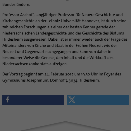
Supervision
Bundesländern.
Ehe - Familie - Geschlechtergerechtigkeit
Veranstaltungen
Coaching
Kategoriale und Diakonale Seelsorge
Professor Aschoff, langjähriger Professor für Neuere Geschichte und
Aufbrüche in der Kirche
Kirchengeschichte an der Leibniz Universität Hannover, ist durch seine
Notfall
Ehrenamtliche
zahlreichen Forschungen als einer der besten Kenner gerade der
Polizei- und Feuerwehr
niedersächsischen Landesgeschichte und der Geschichte des Bistums
KirchenZeitung online
Schule
Hildesheim ausgewiesen. Dabei ist er immer wieder auch der Frage des
Verwaltungsbeauftragte / Verwaltungsleitungen in
Miteinanders von Kirche und Staat in der Frühen Neuzeit wie der
Gefängnisseelsorge
Pfarrgemeinden
Neuzeit und Gegenwart nachgegangen und kann von daher in
Segensorte
besonderer Weise die Genese, den Inhalt und die Wirkkraft des
Niedersachsenkonkordats aufzeigen.
Der Vortrag beginnt am 24. Februar 2015 um 19.30 Uhr im Foyer des
Gymnasiums Josephinum, Domhof 7, 31134 Hildesheim.