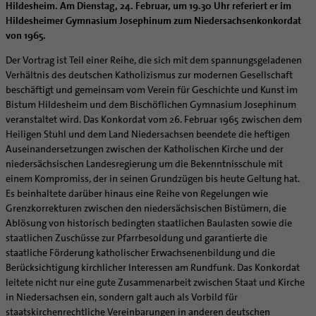
Caritas
Beratungsstellen
Angebote
Hildesheim. Am Dienstag, 24. Februar, um 19.30 Uhr referiert er im
Bistumsarchiv
Schulpastoral
Lebensende
Katholisch heiraten
Weltkirche
Hildesheimer Gymnasium Josephinum zum Niedersachsenkonkordat
Bischöfliche Stiftung Gemeinsam für das Leben
Materialien
Abenteuer Glaube
Katholische Akademie des Bistums Hildesheim
Hochschulpastoral
Projekte
Spiritualität
Hirtenwort: Ehe & Familie
Patientenverfügung
von 1965.
Bolivienpartnerschaft
Bolivienpartnerschaft
Unterstützung für Pfarreien und Einrichtungen
Aktuelles
LÜCHTENHOF
Religionsunterricht
Bestände
Stärkung der Demokratie | Einsatz gegen Diskriminierung
Seelsorgefelder
Wissenswertes zur Hochzeit
Wo ist der richtige Platz zum Sterben?
Exerzitien
Internationale Freiwilligendienste
Projektförderung
Bolivienkommission
Der Vortrag ist Teil einer Reihe, die sich mit dem spannungsgeladenen
Prävention
Altersvorsorge und Ruhestand
Familienbildungsstätten
Service
Buchreihen
Begleitung und Vernetzung
Ideen für die Hochzeitsfeier
Hospiz-Seelsorge
Kontemplation
Frauen
Verhältnis des deutschen Katholizismus zur modernen Gesellschaft
Katholische Büros
Internationale Freiwilligendienste
Café Bolivia
Aktuelles
Fortbildungen
Arbeitshilfen
Katholische Erwachsenenbildung
Stellenanzeigen
Gemeindeservice
beschäftigt und gemeinsam vom Verein für Geschichte und Kunst im
Berufe in der Kirche
Trausprüche aus der Bibel
Auszeit
Männer
Team
Schöpfungsgerecht 2035
Aus dem Bistum in die Welt
Beratung Direktpartnerschaften
Rückkehrenden-Engagement (ehemalige Freiwillige)
Stellenangebote
Bistumsatlas
Bistum Hildesheim und dem Bischöflichen Gymnasium Josephinum
Forschungsinstitut für Philosophie Hannover
Digitaler Lesesaal
Orden | Gemeinschaften
Hochzeits-Symbole
Geistliche Begleitung
Queersensible Seelsorge
Newsletter
Raum für Vielfalt
Infobrief Weltkirche
Finanzielle Förderung der Bolivienpartnerschaft
Outgoing
Wir machen Kirche - schöpfungsgerecht
veranstaltet wird. Das Konkordat vom 26. Februar 1965 zwischen dem
Liturgie und Kirchenmusik
Beruf und Familie
Verein für Geschichte und Kunst im Bistum Hildesheim
Lebens- und Glaubensorte
City- und Passanten
Weitere Infos
Diakone
Frauenorden
Heiligen Stuhl und dem Land Niedersachsen beendete die heftigen
missio-Regionalstelle
Ökologische Fonds
Incoming
Biologische Vielfalt
Lokale Kirchenentwicklung
KODA
Dombibliothek Hildesheim
Auseinandersetzungen zwischen der Katholischen Kirche und der
Spirituelle Teambegleitung
Arbeitnehmer
Gemeindereferent:in
Männerorden
Politische Lobbyarbeit
Taizé-Fahrt Herbst 2026
Engagiert in der Gesellschaft
#diegruenegemeinde
Direktorium
niedersächsischen Landesregierung um die Bekenntnisschule mit
Bundeskonferenz der kirchlichen Archive in Deutschland
Unterstützungsangebote für Seelsorgende
Altenheim | Senioren
Pastorale:r Mitarbeiter:in
Geistliche Gemeinschaften
Partnerschaftsvereinbarung
Energetisches Sanieren
einem Kompromiss, der in seinen Grundzügen bis heute Geltung hat.
Internationale Freiwilligendienste
Mitarbeitervertretung
Menschen mit Behinderung
Pastoralreferent:in
Ritterorden
Es beinhaltete darüber hinaus eine Reihe von Regelungen wie
Bolivienpartnerschaft Bistum Trier
Fördermittel finden
Netzwerk ChancenGleich
Institutionelles Schutzkonzept
Grenzkorrekturen zwischen den niedersächsischen Bistümern, die
Muttersprachen
Priester
Ordo virginum
Bolivienreise mit Bischof Heiner
Mobilität
Büchereien
Kirchlicher Anzeiger
Ablösung von historisch bedingten staatlichen Baulasten sowie die
Hospiz
Kirchenmusiker:in
Bolivientag 2026
Ökotheologie
staatlichen Zuschüsse zur Pfarrbesoldung und garantierte die
Medienstelle
Kirchliches Arbeitsrecht
Internet- und Telefon
Religionslehrer:in
staatliche Förderung katholischer Erwachsenenbildung und die
Schöpfungsspiritualität
Newsletter
Schematismus
Berücksichtigung kirchlicher Interessen am Rundfunk. Das Konkordat
Krankenhaus
Freiwilligendienst
Umweltbildung
Personalentwicklung
leitete nicht nur eine gute Zusammenarbeit zwischen Staat und Kirche
Künstler
Soziale Berufe in der Caritas
Zukunftsräume
in Niedersachsen ein, sondern galt auch als Vorbild für
Unterstützungsangebot für Seelsorgende
Glaubenswege
staatskirchenrechtliche Vereinbarungen in anderen deutschen
Aktuelles