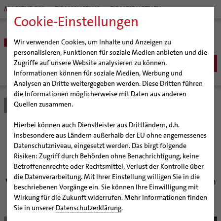
MARIENDOM
DOMMUSEUM
DOMBIBLIOTHEK
Cookie-Einstellungen
Wir verwenden Cookies, um Inhalte und Anzeigen zu
personalisieren, Funktionen für soziale Medien anbieten und die
Zugriffe auf unsere Website analysieren zu können.
Informationen können für soziale Medien, Werbung und
Analysen an Dritte weitergegeben werden. Diese Dritten führen
BISTUM
die Informationen möglicherweise mit Daten aus anderen
Quellen zusammen.
Bistum Hildesheim
Bistum
Nachrichten
Artikel
Bischöfe
Organisation
Bischof Dr. Heiner Wilmer SCJ
Hierbei können auch Dienstleister aus Drittländern, d.h.
Pfarrgemeinden
Weihbischof Dr. Martin Marahrens
Generalvikariat
Niedersachsenkonkordat
insbesondere aus Ländern außerhalb der EU ohne angemessenes
Datenschutzniveau, eingesetzt werden. Das birgt folgende
Hildesheimer Dom
Bischof em. Norbert Trelle
Gremien
von 1965: Vortrag
Risiken: Zugriff durch Behörden ohne Benachrichtigung, keine
Wallfahrten | Pilgern
Weihbischof em. Bongartz
Diözesangericht
Virtueller Rundgang durch den Dom
Betroffenenrechte oder Rechtsmittel, Verlust der Kontrolle über
Veranstaltungen
Weihbischof em. Schwerdtfeger
Gemeindegremien
Tausendjähriger Rosenstock
Termine Wallfahrten und Pilgern
die Datenverarbeitung. Mit Ihrer Einstellung willigen Sie in die
Verein für Geschichte und Kunst im Bistum Hildesheim
beschriebenen Vorgänge ein. Sie können Ihre Einwilligung mit
Strategieprozess
Weihbischof em. Koitz
Die Hildesheimer Dommusik
Jakobswege im Bistum Hildesheim
lädt ein
Wirkung für die Zukunft widerrufen. Mehr Informationen finden
Jugend
Bischof em. Dr. Wüstenberg
Sie in unserer
Datenschutzerklärung
.
Geschichte des Bistums
Sedisvakanz
Newsletter für Ministrantinnen und Ministranten
© KirchenZeitung