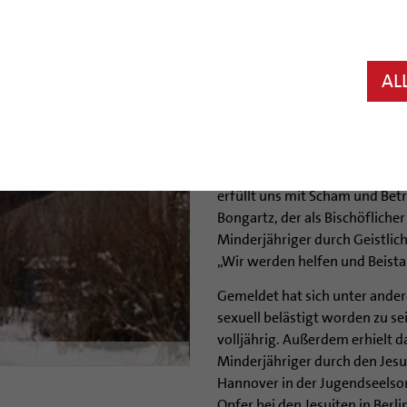
Hildesheim (bph) Das Bistum H
Missbrauch durch Priester im
geworden war, dass der ehema
AL
Peter R. sich im Bistum Hilde
vergangen hat. Bis auf einen Vo
50 Jahre zurück.
„Jeder einzelne Hinweis und je
erfüllt uns mit Scham und Bet
Bongartz, der als Bischöfliche
Minderjähriger durch Geistlic
„Wir werden helfen und Beista
Gemeldet hat sich unter andere
sexuell belästigt worden zu se
volljährig. Außerdem erhielt 
Minderjähriger durch den Jesui
Hannover in der Jugendseelsor
Opfer bei den Jesuiten in Berl