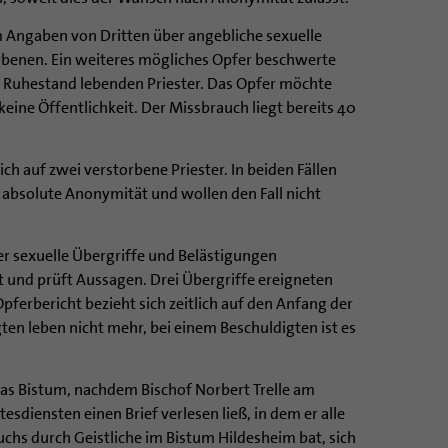
um Angaben von Dritten über angebliche sexuelle
rbenen. Ein weiteres mögliches Opfer beschwerte
m Ruhestand lebenden Priester. Das Opfer möchte
ine Öffentlichkeit. Der Missbrauch liegt bereits 40
ch auf zwei verstorbene Priester. In beiden Fällen
 absolute Anonymität und wollen den Fall nicht
er sexuelle Übergriffe und Belästigungen
t und prüft Aussagen. Drei Übergriffe ereigneten
Opferbericht bezieht sich zeitlich auf den Anfang der
gten leben nicht mehr, bei einem Beschuldigten ist es
das Bistum, nachdem Bischof Norbert Trelle am
tesdiensten einen Brief verlesen ließ, in dem er alle
uchs durch Geistliche im Bistum Hildesheim bat, sich