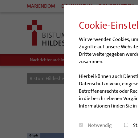
MARIENDOM
DOMMUSEUM
DOMBIBLIOTHEK
Cookie-Einste
Wir verwenden Cookies, um I
Zugriffe auf unsere Websit
Dritte weitergegeben werde
Nachrichtenarchiv
Audio/Podcasts
zusammen.
Hierbei können auch Dienst
Bistum Hildesheim
Bistum
Nachrichten
Datenschutzniveau, eingeset
Betroffenenrechte oder Recht
in die beschriebenen Vorgän
Informationen finden Sie in
Bistum Hild
Notwendig
St
© bph