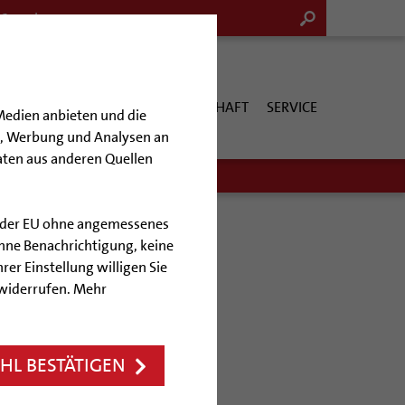
G & KULTUR
KIRCHE & GESELLSCHAFT
SERVICE
Medien anbieten und die
en, Werbung und Analysen an
aten aus anderen Quellen
lb der EU ohne angemessenes
hne Benachrichtigung, keine
rer Einstellung willigen Sie
 widerrufen. Mehr
sbrauch nach
L BESTÄTIGEN