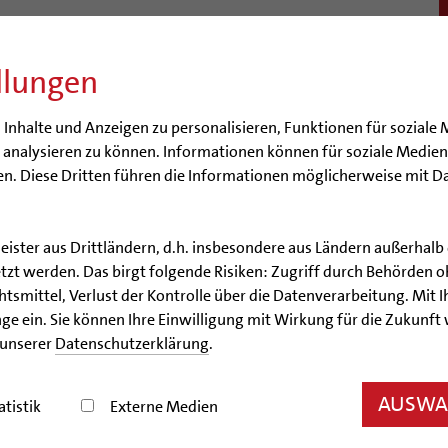
llungen
BISTUM
SEELSORGE
BERATUNG & HILFE
BILDUN
nhalte und Anzeigen zu personalisieren, Funktionen für soziale 
e analysieren zu können. Informationen können für soziale Medi
n. Diese Dritten führen die Informationen möglicherweise mit D
leister aus Drittländern, d.h. insbesondere aus Ländern außerha
Artikel
zt werden. Das birgt folgende Risiken: Zugriff durch Behörden o
smittel, Verlust der Kontrolle über die Datenverarbeitung. Mit Ih
Opfer melden sich!
ge ein. Sie können Ihre Einwilligung mit Wirkung für die Zukunft
 unserer
Datenschutzerklärung
.
esheim geht weiteren Hinweisen auf sexuellen Mis
AUSWAH
atistik
Externe Medien
02/15/2010