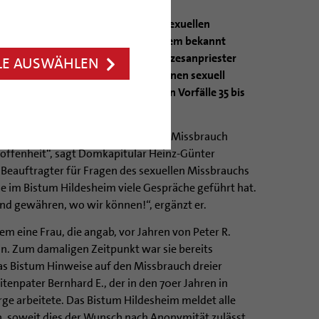
ildesheim hat neue Hinweise auf sexuellen
 Bistum Hildesheim erhalten, nachdem bekannt
lige Jesuitenpater und spätere Diözesanpriester
LE AUSWÄHLEN
sheim vermutlich an mehreren Personen sexuell
rfall liegen alle der neu gemeldeten Vorfälle 35 bis
der einzelne Bericht über sexuellen Missbrauch
roffenheit“, sagt Domkapitular Heinz-Günter
r Beauftragter für Fragen des sexuellen Missbrauchs
he im Bistum Hildesheim viele Gespräche geführt hat.
nd gewähren, wo wir können!“, ergänzt er.
m eine Frau, die angab, vor Jahren von Peter R.
in. Zum damaligen Zeitpunkt war sie bereits
das Bistum Hinweise auf den Missbrauch dreier
tenpater Bernhard E., der in den 70er Jahren in
ge arbeitete. Das Bistum Hildesheim meldet alle
in, soweit dies der Wunsch nach Anonymität zulässt.