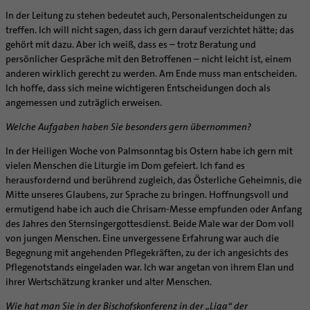
In der Leitung zu stehen bedeutet auch, Personalentscheidungen zu
treffen. Ich will nicht sagen, dass ich gern darauf verzichtet hätte; das
gehört mit dazu. Aber ich weiß, dass es – trotz Beratung und
persönlicher Gespräche mit den Betroffenen – nicht leicht ist, einem
anderen wirklich gerecht zu werden. Am Ende muss man entscheiden.
Ich hoffe, dass sich meine wichtigeren Entscheidungen doch als
angemessen und zuträglich erweisen.
Welche Aufgaben haben Sie besonders gern übernommen?
In der Heiligen Woche von Palmsonntag bis Ostern habe ich gern mit
vielen Menschen die Liturgie im Dom gefeiert. Ich fand es
herausfordernd und berührend zugleich, das Österliche Geheimnis, die
Mitte unseres Glaubens, zur Sprache zu bringen. Hoffnungsvoll und
ermutigend habe ich auch die Chrisam-Messe empfunden oder Anfang
des Jahres den Sternsingergottesdienst. Beide Male war der Dom voll
von jungen Menschen. Eine unvergessene Erfahrung war auch die
Begegnung mit angehenden Pflegekräften, zu der ich angesichts des
Pflegenotstands eingeladen war. Ich war angetan von ihrem Elan und
ihrer Wertschätzung kranker und alter Menschen.
Wie hat man Sie in der Bischofskonferenz in der „Liga“ der