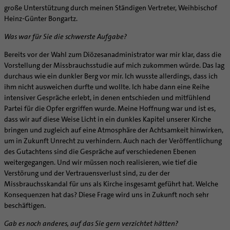
Supervision
große Unterstützung durch meinen Ständigen Vertreter, Weihbischof
Ehe - Familie - Geschlechtergerechtigkeit
Veranstaltungen
Coaching
Heinz-Günter Bongartz.
Kategoriale und Diakonale Seelsorge
Aufbrüche in der Kirche
Was war für Sie die schwerste Aufgabe?
Notfall
Ehrenamtliche
Polizei- und Feuerwehr
Bereits vor der Wahl zum Diözesanadministrator war mir klar, dass die
KirchenZeitung online
Vorstellung der Missbrauchsstudie auf mich zukommen würde. Das lag
Schule
Verwaltungsbeauftragte / Verwaltungsleitungen in
durchaus wie ein dunkler Berg vor mir. Ich wusste allerdings, dass ich
Gefängnisseelsorge
Pfarrgemeinden
ihm nicht ausweichen durfte und wollte. Ich habe dann eine Reihe
Segensorte
intensiver Gespräche erlebt, in denen entschieden und mitfühlend
Partei für die Opfer ergriffen wurde. Meine Hoffnung war und ist es,
dass wir auf diese Weise Licht in ein dunkles Kapitel unserer Kirche
bringen und zugleich auf eine Atmosphäre der Achtsamkeit hinwirken,
um in Zukunft Unrecht zu verhindern. Auch nach der Veröffentlichung
des Gutachtens sind die Gespräche auf verschiedenen Ebenen
weitergegangen. Und wir müssen noch realisieren, wie tief die
Verstörung und der Vertrauensverlust sind, zu der der
Missbrauchsskandal für uns als Kirche insgesamt geführt hat. Welche
Konsequenzen hat das? Diese Frage wird uns in Zukunft noch sehr
beschäftigen.
Gab es noch anderes, auf das Sie gern verzichtet hätten?