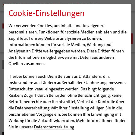
MARIENDOM
DOMMUSEUM
DOMBIBLIOTHEK
Cookie-Einstellungen
Wir verwenden Cookies, um Inhalte und Anzeigen zu
personalisieren, Funktionen für soziale Medien anbieten und die
Zugriffe auf unsere Website analysieren zu können.
Informationen können für soziale Medien, Werbung und
Analysen an Dritte weitergegeben werden. Diese Dritten führen
BISTUM
die Informationen möglicherweise mit Daten aus anderen
Quellen zusammen.
Bistum Hildesheim
Bistum
Nachrichten
Artikel
Bischöfe
Organisation
Bischof Dr. Heiner Wilmer SCJ
Hierbei können auch Dienstleister aus Drittländern, d.h.
Pfarrgemeinden
Weihbischof Dr. Martin Marahrens
Generalvikariat
Rückblick des
insbesondere aus Ländern außerhalb der EU ohne angemessenes
Datenschutzniveau, eingesetzt werden. Das birgt folgende
Hildesheimer Dom
Bischof em. Norbert Trelle
Gremien
Diözesanadministrators
Risiken: Zugriff durch Behörden ohne Benachrichtigung, keine
Wallfahrten | Pilgern
Weihbischof em. Bongartz
Diözesangericht
Virtueller Rundgang durch den Dom
Betroffenenrechte oder Rechtsmittel, Verlust der Kontrolle über
Veranstaltungen
Weihbischof em. Schwerdtfeger
Gemeindegremien
Tausendjähriger Rosenstock
Termine Wallfahrten und Pilgern
die Datenverarbeitung. Mit Ihrer Einstellung willigen Sie in die
Interview der KirchenZeitung mit Weihbischof Dr.
beschriebenen Vorgänge ein. Sie können Ihre Einwilligung mit
Strategieprozess
Weihbischof em. Koitz
Die Hildesheimer Dommusik
Jakobswege im Bistum Hildesheim
Nikolaus Schwerdtfeger
Wirkung für die Zukunft widerrufen. Mehr Informationen finden
Jugend
Bischof em. Dr. Wüstenberg
Sie in unserer
Datenschutzerklärung
.
Geschichte des Bistums
Sedisvakanz
Newsletter für Ministrantinnen und Ministranten