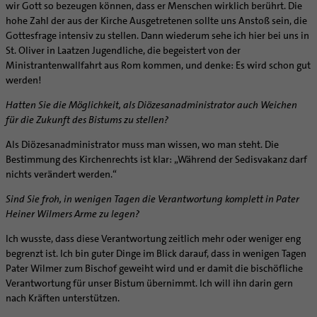
wir Gott so bezeugen können, dass er Menschen wirklich berührt. Die
hohe Zahl der aus der Kirche Ausgetretenen sollte uns Anstoß sein, die
Gottesfrage intensiv zu stellen. Dann wiederum sehe ich hier bei uns in
St. Oliver in Laatzen Jugendliche, die begeistert von der
Ministrantenwallfahrt aus Rom kommen, und denke: Es wird schon gut
werden!
Hatten Sie die Möglichkeit, als Diö­zesanadministrator auch Weichen
für die Zukunft des Bistums zu stellen?
Als Diözesanadministrator muss man wissen, wo man steht. Die
Bestimmung des Kirchenrechts ist klar: „Während der Sedisvakanz darf
nichts verändert werden.“
Sind Sie froh, in wenigen Tagen die Verantwortung komplett in Pater
Heiner Wilmers Arme zu legen?
Ich wusste, dass diese Verantwortung zeitlich mehr oder weniger eng
begrenzt ist. Ich bin guter Dinge im Blick darauf, dass in wenigen Tagen
Pater Wilmer zum Bischof geweiht wird und er damit die bischöfliche
Verantwortung für unser Bistum übernimmt. Ich will ihn darin gern
nach Kräften unterstützen.