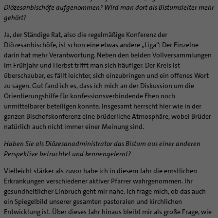
Diözesanbischöfe aufgenommen? Wird man dort als Bistumsleiter mehr
gehört?
Ja, der Ständige Rat, also die regelmäßige Konferenz der
Diözesanbischöfe, ist schon eine etwas andere „Liga“: Der Einzelne
darin hat mehr Verantwortung. Neben den beiden Vollversammlungen
im Frühjahr und Herbst trifft man sich häufiger. Der Kreis ist
überschaubar, es fällt leichter, sich einzubringen und ein offenes Wort
zu sagen. Gut fand ich es, dass ich mich an der Diskussion um die
Orientierungshilfe für konfessionsverbindende Ehen noch
unmittelbarer beteiligen konnte. Insgesamt herrscht hier wie in der
ganzen Bischofskonferenz eine brüderliche Atmosphäre, wobei Brüder
natürlich auch nicht immer einer Meinung sind.
Haben Sie als Diözesanadministrator das Bistum aus einer anderen
Perspektive betrachtet und kennengelernt?
Vielleicht stärker als zuvor habe ich in diesem Jahr die ernstlichen
Erkrankungen verschiedener aktiver Pfarrer wahrgenommen. Ihr
gesundheitlicher Einbruch geht mir nahe. Ich frage mich, ob das auch
ein Spiegelbild unserer gesamten pastoralen und kirchlichen
Entwicklung ist. Über dieses Jahr hinaus bleibt mir als große Frage, wie