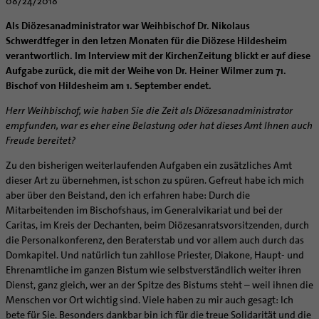
08/24/2018
Caritas
Beratungsstellen
Angebote
Bistumsarchiv
Schulpastoral
Lebensende
Katholisch heiraten
Weltkirche
Bischöfliche Stiftung Gemeinsam für das Leben
Materialien
Abenteuer Glaube
Als Diözesanadministrator war Weihbischof Dr. Nikolaus
Katholische Akademie des Bistums Hildesheim
Hochschulpastoral
Projekte
Spiritualität
Hirtenwort: Ehe & Familie
Patientenverfügung
Bolivienpartnerschaft
Bolivienpartnerschaft
Schwerdtfeger in den letzen Monaten für die Diözese Hildesheim
Unterstützung für Pfarreien und Einrichtungen
Aktuelles
LÜCHTENHOF
Religionsunterricht
Bestände
Stärkung der Demokratie | Einsatz gegen Diskriminierung
Seelsorgefelder
Wissenswertes zur Hochzeit
Wo ist der richtige Platz zum Sterben?
Exerzitien
verantwortlich. Im Interview mit der KirchenZeitung blickt er auf diese
Internationale Freiwilligendienste
Projektförderung
Bolivienkommission
Prävention
Altersvorsorge und Ruhestand
Familienbildungsstätten
Service
Buchreihen
Aufgabe zurück, die mit der Weihe von Dr. Heiner Wilmer zum 71.
Begleitung und Vernetzung
Ideen für die Hochzeitsfeier
Hospiz-Seelsorge
Kontemplation
Frauen
Katholische Büros
Internationale Freiwilligendienste
Café Bolivia
Aktuelles
Fortbildungen
Arbeitshilfen
Bischof von Hildesheim am 1. September endet.
Katholische Erwachsenenbildung
Stellenanzeigen
Gemeindeservice
Berufe in der Kirche
Trausprüche aus der Bibel
Auszeit
Männer
Team
Schöpfungsgerecht 2035
Aus dem Bistum in die Welt
Beratung Direktpartnerschaften
Rückkehrenden-Engagement (ehemalige Freiwillige)
Stellenangebote
Bistumsatlas
Forschungsinstitut für Philosophie Hannover
Digitaler Lesesaal
Herr Weihbischof, wie haben Sie die Zeit als Diözesanadministrator
Orden | Gemeinschaften
Hochzeits-Symbole
Geistliche Begleitung
Queersensible Seelsorge
Newsletter
Raum für Vielfalt
Infobrief Weltkirche
Finanzielle Förderung der Bolivienpartnerschaft
Outgoing
Wir machen Kirche - schöpfungsgerecht
Liturgie und Kirchenmusik
Beruf und Familie
empfunden, war es eher eine Belas­tung oder hat dieses Amt Ihnen auch
Verein für Geschichte und Kunst im Bistum Hildesheim
Lebens- und Glaubensorte
City- und Passanten
Weitere Infos
Diakone
Frauenorden
missio-Regionalstelle
Ökologische Fonds
Incoming
Biologische Vielfalt
Freude bereitet?
Lokale Kirchenentwicklung
KODA
Dombibliothek Hildesheim
Spirituelle Teambegleitung
Arbeitnehmer
Gemeindereferent:in
Männerorden
Politische Lobbyarbeit
Taizé-Fahrt Herbst 2026
Engagiert in der Gesellschaft
#diegruenegemeinde
Direktorium
Zu den bisherigen weiterlaufenden Aufgaben ein zusätzliches Amt
Bundeskonferenz der kirchlichen Archive in Deutschland
Unterstützungsangebote für Seelsorgende
Altenheim | Senioren
Pastorale:r Mitarbeiter:in
Geistliche Gemeinschaften
Partnerschaftsvereinbarung
Energetisches Sanieren
dieser Art zu übernehmen, ist schon zu spüren. Gefreut habe ich mich
Internationale Freiwilligendienste
Mitarbeitervertretung
Menschen mit Behinderung
Pastoralreferent:in
Ritterorden
aber über den Beistand, den ich erfahren habe: Durch die
Bolivienpartnerschaft Bistum Trier
Fördermittel finden
Netzwerk ChancenGleich
Institutionelles Schutzkonzept
Mitarbeitenden im Bischofshaus, im Generalvikariat und bei der
Muttersprachen
Priester
Ordo virginum
Bolivienreise mit Bischof Heiner
Mobilität
Büchereien
Kirchlicher Anzeiger
Caritas, im Kreis der Dechanten, beim Diözesanratsvorsitzenden, durch
Hospiz
Kirchenmusiker:in
Bolivientag 2026
Ökotheologie
die Personalkonferenz, den Beraterstab und vor allem auch durch das
Medienstelle
Kirchliches Arbeitsrecht
Internet- und Telefon
Religionslehrer:in
Domkapitel. Und natürlich tun zahllose Priester, Dia­kone, Haupt- und
Schöpfungsspiritualität
Newsletter
Schematismus
Ehrenamtliche im ganzen Bistum wie selbstverständlich weiter ihren
Krankenhaus
Freiwilligendienst
Umweltbildung
Personalentwicklung
Dienst, ganz gleich, wer an der Spitze des Bistums steht – weil ihnen die
Künstler
Soziale Berufe in der Caritas
Zukunftsräume
Menschen vor Ort wichtig sind. Viele haben zu mir auch gesagt: Ich
Unterstützungsangebot für Seelsorgende
Glaubenswege
bete für Sie. Besonders dankbar bin ich für die treue Solidarität und die
Aktuelles