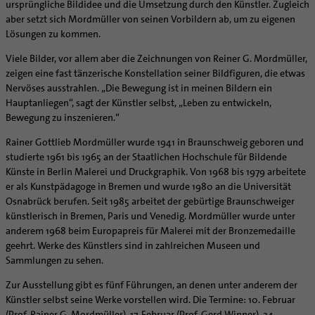
Supervision
ursprüngliche Bildidee und die Umsetzung durch den Künstler. Zugleich
Ehe - Familie - Geschlechtergerechtigkeit
Veranstaltungen
aber setzt sich Mordmüller von seinen Vorbildern ab, um zu eigenen
Coaching
Lösungen zu kommen.
Kategoriale und Diakonale Seelsorge
Aufbrüche in der Kirche
Notfall
Viele Bilder, vor allem aber die Zeichnungen von Reiner G. Mordmüller,
Ehrenamtliche
zeigen eine fast tänzerische Konstellation seiner Bildfiguren, die etwas
Polizei- und Feuerwehr
KirchenZeitung online
Nervöses ausstrahlen. „Die Bewegung ist in meinen Bildern ein
Schule
Verwaltungsbeauftragte / Verwaltungsleitungen in
Hauptanliegen“, sagt der Künstler selbst, „Leben zu entwickeln,
Gefängnisseelsorge
Pfarrgemeinden
Bewegung zu inszenieren.“
Segensorte
Rainer Gottlieb Mordmüller wurde 1941 in Braunschweig geboren und
studierte 1961 bis 1965 an der Staatlichen Hochschule für Bildende
Künste in Berlin Malerei und Druckgraphik. Von 1968 bis 1979 arbeitete
er als Kunstpädagoge in Bremen und wurde 1980 an die Universität
Osnabrück berufen. Seit 1985 arbeitet der gebürtige Braunschweiger
künstlerisch in Bremen, Paris und Venedig. Mordmüller wurde unter
anderem 1968 beim Europapreis für Malerei mit der Bronzemedaille
geehrt. Werke des Künstlers sind in zahlreichen Museen und
Sammlungen zu sehen.
Zur Ausstellung gibt es fünf Führungen, an denen unter anderem der
Künstler selbst seine Werke vorstellen wird. Die Termine: 10. Februar
(Prof. Rainer G. Mordmüller), 17. Februar (Prof. Gerd Winner), 24.