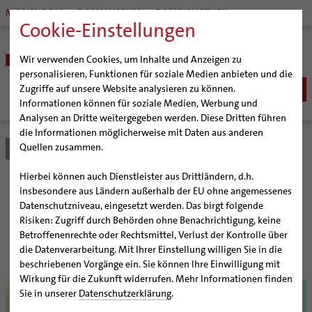
MARIENDOM
DOMMUSEUM
DOMBIBLIOTHEK
Cookie-Einstellungen
Wir verwenden Cookies, um Inhalte und Anzeigen zu
personalisieren, Funktionen für soziale Medien anbieten und die
Zugriffe auf unsere Website analysieren zu können.
Informationen können für soziale Medien, Werbung und
Analysen an Dritte weitergegeben werden. Diese Dritten führen
BISTUM
die Informationen möglicherweise mit Daten aus anderen
Quellen zusammen.
Bistum Hildesheim
Bistum
Nachrichten
Artikel
Bischöfe
Organisation
Bischof Dr. Heiner Wilmer SCJ
Hierbei können auch Dienstleister aus Drittländern, d.h.
Pfarrgemeinden
Weihbischof Dr. Martin Marahrens
Generalvikariat
Sanfte Farben, leise Töne
insbesondere aus Ländern außerhalb der EU ohne angemessenes
Datenschutzniveau, eingesetzt werden. Das birgt folgende
Hildesheimer Dom
Bischof em. Norbert Trelle
Gremien
Risiken: Zugriff durch Behörden ohne Benachrichtigung, keine
Wallfahrten | Pilgern
Weihbischof em. Bongartz
Diözesangericht
Virtueller Rundgang durch den Dom
Aschermittwoch der Künstler 2008 mit Rainer G.
Betroffenenrechte oder Rechtsmittel, Verlust der Kontrolle über
Mordmüller und Reiner Kunze
Veranstaltungen
Weihbischof em. Schwerdtfeger
Gemeindegremien
Tausendjähriger Rosenstock
Termine Wallfahrten und Pilgern
die Datenverarbeitung. Mit Ihrer Einstellung willigen Sie in die
beschriebenen Vorgänge ein. Sie können Ihre Einwilligung mit
Strategieprozess
Weihbischof em. Koitz
Die Hildesheimer Dommusik
Jakobswege im Bistum Hildesheim
Wirkung für die Zukunft widerrufen. Mehr Informationen finden
© privat
Jugend
Bischof em. Dr. Wüstenberg
Sie in unserer
Datenschutzerklärung
.
Geschichte des Bistums
Sedisvakanz
Newsletter für Ministrantinnen und Ministranten