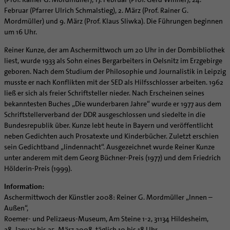
Februar (Pfarrer Ulrich Schmalstieg), 2. März (Prof. Rainer G.
Mordmüller) und 9. März (Prof. Klaus Sliwka). Die Führungen beginnen
um 16 Uhr.
Reiner Kunze, der am Aschermittwoch um 20 Uhr in der Dombibliothek
liest, wurde 1933 als Sohn eines Bergarbeiters in Oelsnitz im Erzgebirge
geboren. Nach dem Studium der Philosophie und Journalistik in Leipzig
musste er nach Konflikten mit der SED als Hilfsschlosser arbeiten. 1962
ließ er sich als freier Schriftsteller nieder. Nach Erscheinen seines
bekanntesten Buches „Die wunderbaren Jahre“ wurde er 1977 aus dem
Schriftstellerverband der DDR ausgeschlossen und siedelte in die
Bundesrepublik über. Kunze lebt heute in Bayern und veröffentlicht
neben Gedichten auch Prosatexte und Kinderbücher. Zuletzt erschien
sein Gedichtband „lindennacht“. Ausgezeichnet wurde Reiner Kunze
unter anderem mit dem Georg Büchner-Preis (1977) und dem Friedrich
Hölderin-Preis (1999).
Information:
Aschermittwoch der Künstler 2008: Reiner G. Mordmüller „Innen –
Außen“,
Roemer- und Pelizaeus-Museum, Am Steine 1-2, 31134 Hildesheim,
28. Januar bis 25. März 2008, täglich 10 bis 18 Uhr,