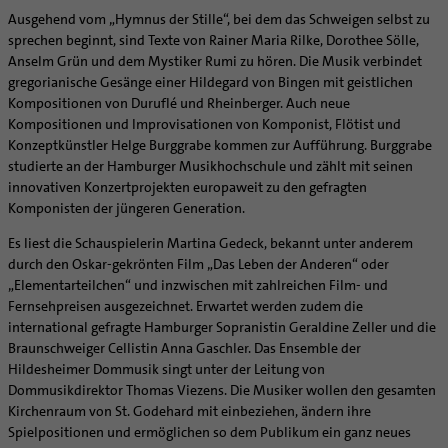
Supervision
Ausgehend vom „Hymnus der Stille“, bei dem das Schweigen selbst zu
Ehe - Familie - Geschlechtergerechtigkeit
Veranstaltungen
Coaching
sprechen beginnt, sind Texte von Rainer Maria Rilke, Dorothee Sölle,
Kategoriale und Diakonale Seelsorge
Aufbrüche in der Kirche
Anselm Grün und dem Mystiker Rumi zu hören. Die Musik verbindet
Notfall
gregorianische Gesänge einer Hildegard von Bingen mit geistlichen
Ehrenamtliche
Kompositionen von Duruflé und Rheinberger. Auch neue
Polizei- und Feuerwehr
KirchenZeitung online
Kompositionen und Improvisationen von Komponist, Flötist und
Schule
Verwaltungsbeauftragte / Verwaltungsleitungen in
Konzeptkünstler Helge Burggrabe kommen zur Aufführung. Burggrabe
Gefängnisseelsorge
Pfarrgemeinden
studierte an der Hamburger Musikhochschule und zählt mit seinen
innovativen Konzertprojekten europaweit zu den gefragten
Segensorte
Komponisten der jüngeren Generation.
Es liest die Schauspielerin Martina Gedeck, bekannt unter anderem
durch den Oskar-gekrönten Film „Das Leben der Anderen“ oder
„Elementarteilchen“ und inzwischen mit zahlreichen Film- und
Fernsehpreisen ausgezeichnet. Erwartet werden zudem die
international gefragte Hamburger Sopranistin Geraldine Zeller und die
Braunschweiger Cellistin Anna Gaschler. Das Ensemble der
Hildesheimer Dommusik singt unter der Leitung von
Dommusikdirektor Thomas Viezens. Die Musiker wollen den gesamten
Kirchenraum von St. Godehard mit einbeziehen, ändern ihre
Spielpositionen und ermöglichen so dem Publikum ein ganz neues