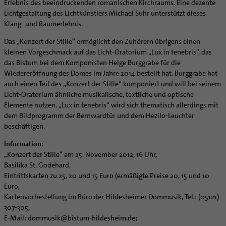
Erlebnis des beeindruckenden romanischen Kirchraums. Eine dezente
Lichtgestaltung des Lichtkünstlers Michael Suhr unterstützt dieses
Klang- und Raumerlebnis.
Das „Konzert der Stille“ ermöglicht den Zuhörern übrigens einen
kleinen Vorgeschmack auf das Licht-Oratorium „Lux in tenebris“, das
das Bistum bei dem Komponisten Helge Burggrabe für die
Wiedereröffnung des Domes im Jahre 2014 bestellt hat. Burggrabe hat
auch einen Teil des „Konzert der Stille“ komponiert und will bei seinem
Licht-Oratorium ähnliche musikalische, textliche und optische
Elemente nutzen. „Lux in tenebris“ wird sich thematisch allerdings mit
dem Bildprogramm der Bernwardtür und dem Hezilo-Leuchter
beschäftigen.
Information:
„Konzert der Stille“ am 25. November 2012, 16 Uhr,
Basilika St. Godehard,
Eintrittskarten zu 25, 20 und 15 Euro (ermäßigte Preise 20, 15 und 10
Euro,
Kartenvorbestellung im Büro der Hildesheimer Dommusik, Tel.: (05121)
307-305,
E-Mail:
dommusik@bistum-hildesheim.de
;