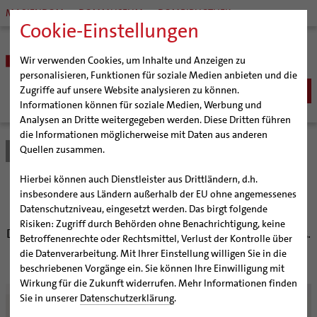
MARIENDOM
DOMMUSEUM
DOMBIBLIOTHEK
Cookie-Einstellungen
Wir verwenden Cookies, um Inhalte und Anzeigen zu
personalisieren, Funktionen für soziale Medien anbieten und die
Zugriffe auf unsere Website analysieren zu können.
Informationen können für soziale Medien, Werbung und
Analysen an Dritte weitergegeben werden. Diese Dritten führen
BISTUM
die Informationen möglicherweise mit Daten aus anderen
Quellen zusammen.
Bistum Hildesheim
Bistum
Nachrichten
Artikel
Bischöfe
Organisation
Bischof Dr. Heiner Wilmer SCJ
Hierbei können auch Dienstleister aus Drittländern, d.h.
Pfarrgemeinden
Weihbischof Dr. Martin Marahrens
Generalvikariat
Tönendes Schweigen
insbesondere aus Ländern außerhalb der EU ohne angemessenes
Datenschutzniveau, eingesetzt werden. Das birgt folgende
Hildesheimer Dom
Bischof em. Norbert Trelle
Gremien
Risiken: Zugriff durch Behörden ohne Benachrichtigung, keine
Wallfahrten | Pilgern
Weihbischof em. Bongartz
Diözesangericht
Virtueller Rundgang durch den Dom
Dommusiker laden zu einem „Konzert der Stille“ am 25.
Betroffenenrechte oder Rechtsmittel, Verlust der Kontrolle über
November ein
Veranstaltungen
Weihbischof em. Schwerdtfeger
Gemeindegremien
Tausendjähriger Rosenstock
Termine Wallfahrten und Pilgern
die Datenverarbeitung. Mit Ihrer Einstellung willigen Sie in die
beschriebenen Vorgänge ein. Sie können Ihre Einwilligung mit
Strategieprozess
Weihbischof em. Koitz
Die Hildesheimer Dommusik
Jakobswege im Bistum Hildesheim
Wirkung für die Zukunft widerrufen. Mehr Informationen finden
© privat
Jugend
Bischof em. Dr. Wüstenberg
Sie in unserer
Datenschutzerklärung
.
Geschichte des Bistums
Sedisvakanz
Newsletter für Ministrantinnen und Ministranten