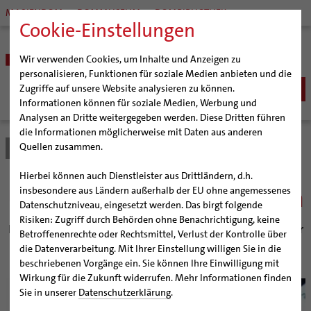
MARIENDOM
DOMMUSEUM
DOMBIBLIOTHEK
Cookie-Einstellungen
Wir verwenden Cookies, um Inhalte und Anzeigen zu
personalisieren, Funktionen für soziale Medien anbieten und die
Zugriffe auf unsere Website analysieren zu können.
Informationen können für soziale Medien, Werbung und
Analysen an Dritte weitergegeben werden. Diese Dritten führen
BISTUM
die Informationen möglicherweise mit Daten aus anderen
Quellen zusammen.
Bistum Hildesheim
Bistum
Nachrichten
Artikel
Bischöfe
Organisation
Bischof Dr. Heiner Wilmer SCJ
Hierbei können auch Dienstleister aus Drittländern, d.h.
Pfarrgemeinden
Weihbischof Dr. Martin Marahrens
Generalvikariat
Über den Tod hinaus da sein
insbesondere aus Ländern außerhalb der EU ohne angemessenes
Datenschutzniveau, eingesetzt werden. Das birgt folgende
Hildesheimer Dom
Bischof em. Norbert Trelle
Gremien
Risiken: Zugriff durch Behörden ohne Benachrichtigung, keine
Wallfahrten | Pilgern
Weihbischof em. Bongartz
Diözesangericht
Virtueller Rundgang durch den Dom
Erstmals bildet das Bistum Hildesheim Trauerbegleiter
Betroffenenrechte oder Rechtsmittel, Verlust der Kontrolle über
aus
Veranstaltungen
Weihbischof em. Schwerdtfeger
Gemeindegremien
Tausendjähriger Rosenstock
Termine Wallfahrten und Pilgern
die Datenverarbeitung. Mit Ihrer Einstellung willigen Sie in die
beschriebenen Vorgänge ein. Sie können Ihre Einwilligung mit
Strategieprozess
Weihbischof em. Koitz
Die Hildesheimer Dommusik
Jakobswege im Bistum Hildesheim
Wirkung für die Zukunft widerrufen. Mehr Informationen finden
© bph
Jugend
Bischof em. Dr. Wüstenberg
Sie in unserer
Datenschutzerklärung
.
Geschichte des Bistums
Sedisvakanz
Newsletter für Ministrantinnen und Ministranten