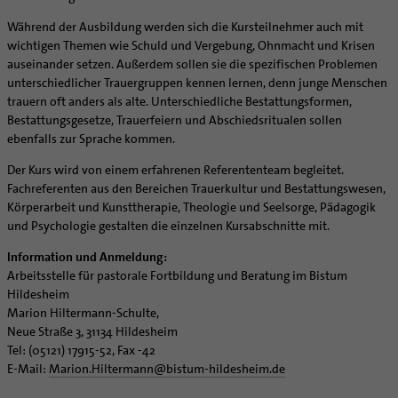
Supervision
Ehe - Familie - Geschlechtergerechtigkeit
Veranstaltungen
Während der Ausbildung werden sich die Kursteilnehmer auch mit
Coaching
Kategoriale und Diakonale Seelsorge
wichtigen Themen wie Schuld und Vergebung, Ohnmacht und Krisen
Aufbrüche in der Kirche
auseinander setzen. Außerdem sollen sie die spezifischen Problemen
Notfall
Ehrenamtliche
unterschiedlicher Trauergruppen kennen lernen, denn junge Menschen
Polizei- und Feuerwehr
trauern oft anders als alte. Unterschiedliche Bestattungsformen,
KirchenZeitung online
Schule
Bestattungsgesetze, Trauerfeiern und Abschiedsritualen sollen
Verwaltungsbeauftragte / Verwaltungsleitungen in
ebenfalls zur Sprache kommen.
Gefängnisseelsorge
Pfarrgemeinden
Segensorte
Der Kurs wird von einem erfahrenen Referententeam begleitet.
Fachreferenten aus den Bereichen Trauerkultur und Bestattungswesen,
Körperarbeit und Kunsttherapie, Theologie und Seelsorge, Pädagogik
und Psychologie gestalten die einzelnen Kursabschnitte mit.
Information und Anmeldung:
Arbeitsstelle für pastorale Fortbildung und Beratung im Bistum
Hildesheim
Marion Hiltermann-Schulte,
Neue Straße 3, 31134 Hildesheim
Tel: (05121) 17915-52, Fax -42
E-Mail:
Marion.Hiltermann
@
bistum-hildesheim.de