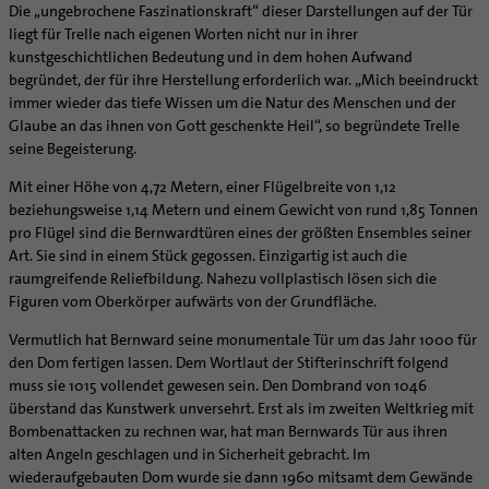
Die „ungebrochene Faszinationskraft“ dieser Darstellungen auf der Tür
liegt für Trelle nach eigenen Worten nicht nur in ihrer
kunstgeschichtlichen Bedeutung und in dem hohen Aufwand
begründet, der für ihre Herstellung erforderlich war. „Mich beeindruckt
immer wieder das tiefe Wissen um die Natur des Menschen und der
Glaube an das ihnen von Gott geschenkte Heil“, so begründete Trelle
seine Begeisterung.
Mit einer Höhe von 4,72 Metern, einer Flügelbreite von 1,12
beziehungsweise 1,14 Metern und einem Gewicht von rund 1,85 Tonnen
pro Flügel sind die Bernwardtüren eines der größten Ensembles seiner
Art. Sie sind in einem Stück gegossen. Einzigartig ist auch die
raumgreifende Reliefbildung. Nahezu vollplastisch lösen sich die
Figuren vom Oberkörper aufwärts von der Grundfläche.
Vermutlich hat Bernward seine monumentale Tür um das Jahr 1000 für
den Dom fertigen lassen. Dem Wortlaut der Stifterinschrift folgend
muss sie 1015 vollendet gewesen sein. Den Dombrand von 1046
überstand das Kunstwerk unversehrt. Erst als im zweiten Weltkrieg mit
Bombenattacken zu rechnen war, hat man Bernwards Tür aus ihren
alten Angeln geschlagen und in Sicherheit gebracht. Im
wiederaufgebauten Dom wurde sie dann 1960 mitsamt dem Gewände