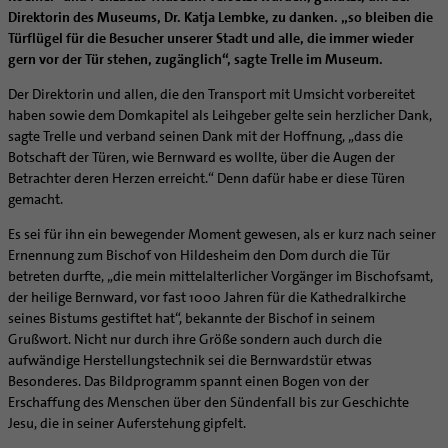
Supervision
Direktorin des Museums, Dr. Katja Lembke, zu danken. „so bleiben die
Ehe - Familie - Geschlechtergerechtigkeit
Veranstaltungen
Coaching
Türflügel für die Besucher unserer Stadt und alle, die immer wieder
Kategoriale und Diakonale Seelsorge
gern vor der Tür stehen, zugänglich“, sagte Trelle im Museum.
Aufbrüche in der Kirche
Notfall
Ehrenamtliche
Der Direktorin und allen, die den Transport mit Umsicht vorbereitet
Polizei- und Feuerwehr
haben sowie dem Domkapitel als Leihgeber gelte sein herzlicher Dank,
KirchenZeitung online
Schule
sagte Trelle und verband seinen Dank mit der Hoffnung, „dass die
Verwaltungsbeauftragte / Verwaltungsleitungen in
Botschaft der Türen, wie Bernward es wollte, über die Augen der
Gefängnisseelsorge
Pfarrgemeinden
Betrachter deren Herzen erreicht.“ Denn dafür habe er diese Türen
Segensorte
gemacht.
Es sei für ihn ein bewegender Moment gewesen, als er kurz nach seiner
Ernennung zum Bischof von Hildesheim den Dom durch die Tür
betreten durfte, „die mein mittelalterlicher Vorgänger im Bischofsamt,
der heilige Bernward, vor fast 1000 Jahren für die Kathedralkirche
seines Bistums gestiftet hat“, bekannte der Bischof in seinem
Grußwort. Nicht nur durch ihre Größe sondern auch durch die
aufwändige Herstellungstechnik sei die Bernwardstür etwas
Besonderes. Das Bildprogramm spannt einen Bogen von der
Erschaffung des Menschen über den Sündenfall bis zur Geschichte
Jesu, die in seiner Auferstehung gipfelt.