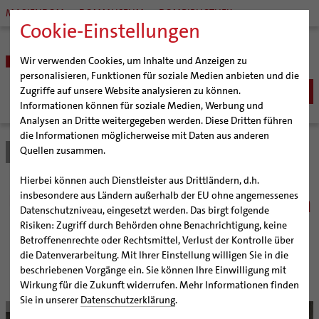
MARIENDOM
DOMMUSEUM
DOMBIBLIOTHEK
Cookie-Einstellungen
Wir verwenden Cookies, um Inhalte und Anzeigen zu
personalisieren, Funktionen für soziale Medien anbieten und die
Zugriffe auf unsere Website analysieren zu können.
Informationen können für soziale Medien, Werbung und
Analysen an Dritte weitergegeben werden. Diese Dritten führen
BISTUM
die Informationen möglicherweise mit Daten aus anderen
Quellen zusammen.
Bistum Hildesheim
Bistum
Nachrichten
Artikel
Bischöfe
Organisation
Bischof Dr. Heiner Wilmer SCJ
Hierbei können auch Dienstleister aus Drittländern, d.h.
Pfarrgemeinden
Weihbischof Dr. Martin Marahrens
Generalvikariat
Über die Augen zum Herzen
insbesondere aus Ländern außerhalb der EU ohne angemessenes
Datenschutzniveau, eingesetzt werden. Das birgt folgende
Hildesheimer Dom
Bischof em. Norbert Trelle
Gremien
Risiken: Zugriff durch Behörden ohne Benachrichtigung, keine
Wallfahrten | Pilgern
Weihbischof em. Bongartz
Diözesangericht
Virtueller Rundgang durch den Dom
Bischof Norbert Trelle würdigt die Versetzung der
Betroffenenrechte oder Rechtsmittel, Verlust der Kontrolle über
Bernwardtür ins Roemer- und Pelizaeus-Museum
Veranstaltungen
Weihbischof em. Schwerdtfeger
Gemeindegremien
Tausendjähriger Rosenstock
Termine Wallfahrten und Pilgern
die Datenverarbeitung. Mit Ihrer Einstellung willigen Sie in die
Hildesheim
beschriebenen Vorgänge ein. Sie können Ihre Einwilligung mit
Strategieprozess
Weihbischof em. Koitz
Die Hildesheimer Dommusik
Jakobswege im Bistum Hildesheim
Wirkung für die Zukunft widerrufen. Mehr Informationen finden
Jugend
Bischof em. Dr. Wüstenberg
Sie in unserer
Datenschutzerklärung
.
© bph
Geschichte des Bistums
Sedisvakanz
Newsletter für Ministrantinnen und Ministranten