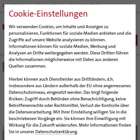
MARIENDOM
DOMMUSEUM
DOMBIBLIOTHEK
Cookie-Einstellungen
Wir verwenden Cookies, um Inhalte und Anzeigen zu
personalisieren, Funktionen für soziale Medien anbieten und die
Zugriffe auf unsere Website analysieren zu können.
Informationen können für soziale Medien, Werbung und
Analysen an Dritte weitergegeben werden. Diese Dritten führen
BISTUM
die Informationen möglicherweise mit Daten aus anderen
Quellen zusammen.
Bistum Hildesheim
Bistum
Nachrichten
Artikel
Bischöfe
Organisation
Bischof Dr. Heiner Wilmer SCJ
Hierbei können auch Dienstleister aus Drittländern, d.h.
Pfarrgemeinden
Weihbischof Dr. Martin Marahrens
Generalvikariat
Vom Bistum gewollt
insbesondere aus Ländern außerhalb der EU ohne angemessenes
Datenschutzniveau, eingesetzt werden. Das birgt folgende
Hildesheimer Dom
Bischof em. Norbert Trelle
Gremien
Risiken: Zugriff durch Behörden ohne Benachrichtigung, keine
Wallfahrten | Pilgern
Weihbischof em. Bongartz
Diözesangericht
Virtueller Rundgang durch den Dom
Katholische Begegnungsstätte St. Ludgerus in
Betroffenenrechte oder Rechtsmittel, Verlust der Kontrolle über
Helmstedt feierte 25. Geburtstag
Veranstaltungen
Weihbischof em. Schwerdtfeger
Gemeindegremien
Tausendjähriger Rosenstock
Termine Wallfahrten und Pilgern
die Datenverarbeitung. Mit Ihrer Einstellung willigen Sie in die
beschriebenen Vorgänge ein. Sie können Ihre Einwilligung mit
Strategieprozess
Weihbischof em. Koitz
Die Hildesheimer Dommusik
Jakobswege im Bistum Hildesheim
Wirkung für die Zukunft widerrufen. Mehr Informationen finden
© Wala
Jugend
Bischof em. Dr. Wüstenberg
Sie in unserer
Datenschutzerklärung
.
Geschichte des Bistums
Sedisvakanz
Newsletter für Ministrantinnen und Ministranten