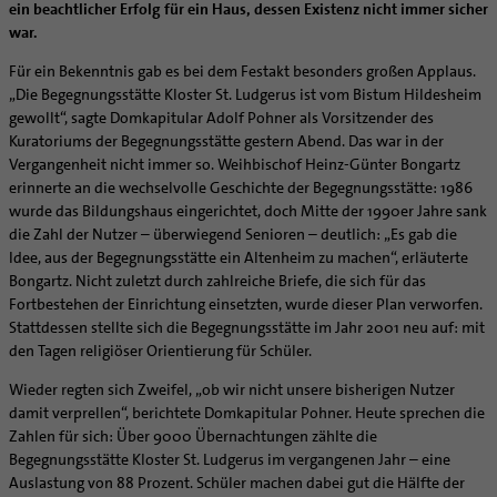
Caritas
Beratungsstellen
Angebote
ein beachtlicher Erfolg für ein Haus, dessen Existenz nicht immer sicher
Bistumsarchiv
Schulpastoral
Lebensende
Katholisch heiraten
Weltkirche
war.
Bischöfliche Stiftung Gemeinsam für das Leben
Materialien
Abenteuer Glaube
Katholische Akademie des Bistums Hildesheim
Hochschulpastoral
Projekte
Spiritualität
Hirtenwort: Ehe & Familie
Patientenverfügung
Bolivienpartnerschaft
Bolivienpartnerschaft
Unterstützung für Pfarreien und Einrichtungen
Aktuelles
Für ein Bekenntnis gab es bei dem Festakt besonders großen Applaus.
LÜCHTENHOF
Religionsunterricht
Bestände
Stärkung der Demokratie | Einsatz gegen Diskriminierung
Seelsorgefelder
Wissenswertes zur Hochzeit
Wo ist der richtige Platz zum Sterben?
Exerzitien
Internationale Freiwilligendienste
Projektförderung
Bolivienkommission
„Die Begegnungsstätte Kloster St. Ludgerus ist vom Bistum Hildesheim
Prävention
Altersvorsorge und Ruhestand
Familienbildungsstätten
Service
Buchreihen
Begleitung und Vernetzung
Ideen für die Hochzeitsfeier
Hospiz-Seelsorge
Kontemplation
Frauen
gewollt“, sagte Domkapitular Adolf Pohner als Vorsitzender des
Katholische Büros
Internationale Freiwilligendienste
Café Bolivia
Aktuelles
Fortbildungen
Arbeitshilfen
Katholische Erwachsenenbildung
Stellenanzeigen
Gemeindeservice
Kuratoriums der Begegnungsstätte gestern Abend. Das war in der
Berufe in der Kirche
Trausprüche aus der Bibel
Auszeit
Männer
Team
Schöpfungsgerecht 2035
Aus dem Bistum in die Welt
Beratung Direktpartnerschaften
Rückkehrenden-Engagement (ehemalige Freiwillige)
Stellenangebote
Bistumsatlas
Vergangenheit nicht immer so. Weihbischof Heinz-Günter Bongartz
Forschungsinstitut für Philosophie Hannover
Sozialpädagogische Fachkraft (w/m/d) an der
Digitaler Lesesaal
Orden | Gemeinschaften
Hochzeits-Symbole
Geistliche Begleitung
Queersensible Seelsorge
Newsletter
Raum für Vielfalt
Infobrief Weltkirche
Finanzielle Förderung der Bolivienpartnerschaft
Outgoing
Wir machen Kirche - schöpfungsgerecht
erinnerte an die wechselvolle Geschichte der Begegnungsstätte: 1986
Liturgie und Kirchenmusik
Beruf und Familie
Katholischen Schule Bremerhaven, Grundschule Stella
Verein für Geschichte und Kunst im Bistum Hildesheim
Lebens- und Glaubensorte
City- und Passanten
Weitere Infos
Diakone
Frauenorden
wurde das Bildungshaus eingerichtet, doch Mitte der 1990er Jahre sank
missio-Regionalstelle
Ökologische Fonds
Incoming
Biologische Vielfalt
Maris
Lokale Kirchenentwicklung
KODA
Dombibliothek Hildesheim
die Zahl der Nutzer – überwiegend Senioren – deutlich: „Es gab die
Spirituelle Teambegleitung
Arbeitnehmer
Gemeindereferent:in
Männerorden
Politische Lobbyarbeit
Taizé-Fahrt Herbst 2026
Engagiert in der Gesellschaft
Oberschulkonrektorin/Oberschulkonrektor (w/m/d) an
#diegruenegemeinde
Direktorium
Idee, aus der Begegnungsstätte ein Altenheim zu machen“, erläuterte
Bundeskonferenz der kirchlichen Archive in Deutschland
der Bonifatiusschule II in Göttingen
Unterstützungsangebote für Seelsorgende
Altenheim | Senioren
Pastorale:r Mitarbeiter:in
Geistliche Gemeinschaften
Partnerschaftsvereinbarung
Energetisches Sanieren
Bongartz. Nicht zuletzt durch zahlreiche Briefe, die sich für das
Internationale Freiwilligendienste
Mitarbeitervertretung
Menschen mit Behinderung
Pastoralreferent:in
Ritterorden
Fortbestehen der Einrichtung einsetzten, wurde dieser Plan verworfen.
Bolivienpartnerschaft Bistum Trier
Fördermittel finden
Netzwerk ChancenGleich
Institutionelles Schutzkonzept
Stattdessen stellte sich die Begegnungsstätte im Jahr 2001 neu auf: mit
Muttersprachen
Priester
Ordo virginum
Bolivienreise mit Bischof Heiner
Mobilität
Büchereien
Kirchlicher Anzeiger
den Tagen religiöser Orientierung für Schüler.
Hospiz
Kirchenmusiker:in
Bolivientag 2026
Ökotheologie
Medienstelle
Kirchliches Arbeitsrecht
Wieder regten sich Zweifel, „ob wir nicht unsere bisherigen Nutzer
Internet- und Telefon
Religionslehrer:in
Schöpfungsspiritualität
Newsletter
Schematismus
damit verprellen“, berichtete Domkapitular Pohner. Heute sprechen die
Krankenhaus
Freiwilligendienst
Umweltbildung
Zahlen für sich: Über 9000 Übernachtungen zählte die
Personalentwicklung
Künstler
Soziale Berufe in der Caritas
Begegnungsstätte Kloster St. Ludgerus im vergangenen Jahr – eine
Zukunftsräume
Unterstützungsangebot für Seelsorgende
Auslastung von 88 Prozent. Schüler machen dabei gut die Hälfte der
Glaubenswege
Aktuelles