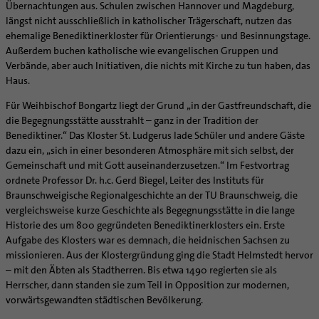
Supervision
Übernachtungen aus. Schulen zwischen Hannover und Magdeburg,
Ehe - Familie - Geschlechtergerechtigkeit
Veranstaltungen
längst nicht ausschließlich in katholischer Trägerschaft, nutzen das
Coaching
Kategoriale und Diakonale Seelsorge
ehemalige Benediktinerkloster für Orientierungs- und Besinnungstage.
Aufbrüche in der Kirche
Außerdem buchen katholische wie evangelischen Gruppen und
Notfall
Ehrenamtliche
Verbände, aber auch Initiativen, die nichts mit Kirche zu tun haben, das
Polizei- und Feuerwehr
Haus.
KirchenZeitung online
Schule
Verwaltungsbeauftragte / Verwaltungsleitungen in
Für Weihbischof Bongartz liegt der Grund „in der Gastfreundschaft, die
Gefängnisseelsorge
Pfarrgemeinden
die Begegnungsstätte ausstrahlt – ganz in der Tradition der
Segensorte
Benediktiner.“ Das Kloster St. Ludgerus lade Schüler und andere Gäste
dazu ein, „sich in einer besonderen Atmosphäre mit sich selbst, der
Gemeinschaft und mit Gott auseinanderzusetzen.“ Im Festvortrag
ordnete Professor Dr. h.c. Gerd Biegel, Leiter des Instituts für
Braunschweigische Regionalgeschichte an der TU Braunschweig, die
vergleichsweise kurze Geschichte als Begegnungsstätte in die lange
Historie des um 800 gegründeten Benediktinerklosters ein. Erste
Aufgabe des Klosters war es demnach, die heidnischen Sachsen zu
missionieren. Aus der Klostergründung ging die Stadt Helmstedt hervor
– mit den Äbten als Stadtherren. Bis etwa 1490 regierten sie als
Herrscher, dann standen sie zum Teil in Opposition zur modernen,
vorwärtsgewandten städtischen Bevölkerung.