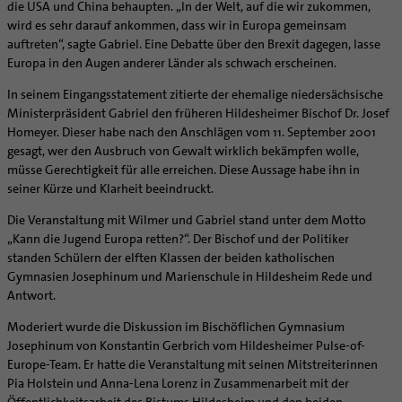
die USA und China behaupten. „In der Welt, auf die wir zukommen,
wird es sehr darauf ankommen, dass wir in Europa gemeinsam
auftreten“, sagte Gabriel. Eine Debatte über den Brexit dagegen, lasse
Europa in den Augen anderer Länder als schwach erscheinen.
In seinem Eingangsstatement zitierte der ehemalige niedersächsische
Ministerpräsident Gabriel den früheren Hildesheimer Bischof Dr. Josef
Homeyer. Dieser habe nach den Anschlägen vom 11. September 2001
gesagt, wer den Ausbruch von Gewalt wirklich bekämpfen wolle,
müsse Gerechtigkeit für alle erreichen. Diese Aussage habe ihn in
seiner Kürze und Klarheit beeindruckt.
Die Veranstaltung mit Wilmer und Gabriel stand unter dem Motto
„Kann die Jugend Europa retten?“. Der Bischof und der Politiker
standen Schülern der elften Klassen der beiden katholischen
Gymnasien Josephinum und Marienschule in Hildesheim Rede und
Antwort.
Moderiert wurde die Diskussion im Bischöflichen Gymnasium
Josephinum von Konstantin Gerbrich vom Hildesheimer Pulse-of-
Europe-Team. Er hatte die Veranstaltung mit seinen Mitstreiterinnen
Pia Holstein und Anna-Lena Lorenz in Zusammenarbeit mit der