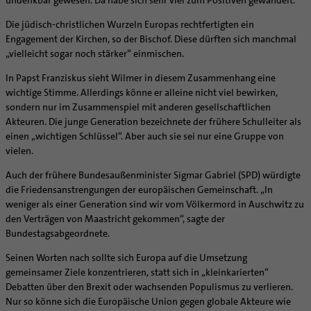
undenkbar gewesen. Da habe sich sehr viel zum Positiven gewandelt.
Supervision
Ehe - Familie - Geschlechtergerechtigkeit
Veranstaltungen
Coaching
Die jüdisch-christlichen Wurzeln Europas rechtfertigten ein
Kategoriale und Diakonale Seelsorge
Engagement der Kirchen, so der Bischof. Diese dürften sich manchmal
Aufbrüche in der Kirche
Notfall
„vielleicht sogar noch stärker“ einmischen.
Ehrenamtliche
Polizei- und Feuerwehr
In Papst Franziskus sieht Wilmer in diesem Zusammenhang eine
KirchenZeitung online
Schule
wichtige Stimme. Allerdings könne er alleine nicht viel bewirken,
Verwaltungsbeauftragte / Verwaltungsleitungen in
sondern nur im Zusammenspiel mit anderen gesellschaftlichen
Gefängnisseelsorge
Pfarrgemeinden
Akteuren. Die junge Generation bezeichnete der frühere Schulleiter als
Segensorte
einen „wichtigen Schlüssel“. Aber auch sie sei nur eine Gruppe von
vielen.
Auch der frühere Bundesaußenminister Sigmar Gabriel (SPD) würdigte
die Friedensanstrengungen der europäischen Gemeinschaft. „In
weniger als einer Generation sind wir vom Völkermord in Auschwitz zu
den Verträgen von Maastricht gekommen“, sagte der
Bundestagsabgeordnete.
Seinen Worten nach sollte sich Europa auf die Umsetzung
gemeinsamer Ziele konzentrieren, statt sich in „kleinkarierten“
Debatten über den Brexit oder wachsenden Populismus zu verlieren.
Nur so könne sich die Europäische Union gegen globale Akteure wie