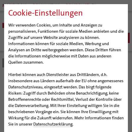
MARIENDOM
DOMMUSEUM
DOMBIBLIOTHEK
Cookie-Einstellungen
Wir verwenden Cookies, um Inhalte und Anzeigen zu
personalisieren, Funktionen für soziale Medien anbieten und die
Zugriffe auf unsere Website analysieren zu können.
Informationen können für soziale Medien, Werbung und
Analysen an Dritte weitergegeben werden. Diese Dritten führen
BISTUM
die Informationen möglicherweise mit Daten aus anderen
Quellen zusammen.
Bistum Hildesheim
Bistum
Nachrichten
Artikel
Bischöfe
Organisation
Bischof Dr. Heiner Wilmer SCJ
Hierbei können auch Dienstleister aus Drittländern, d.h.
Pfarrgemeinden
Weihbischof Dr. Martin Marahrens
Generalvikariat
Wilmer und Gabriel
insbesondere aus Ländern außerhalb der EU ohne angemessenes
Datenschutzniveau, eingesetzt werden. Das birgt folgende
Hildesheimer Dom
Bischof em. Norbert Trelle
Gremien
diskutieren mit Schülern
Risiken: Zugriff durch Behörden ohne Benachrichtigung, keine
Wallfahrten | Pilgern
Weihbischof em. Bongartz
Diözesangericht
Virtueller Rundgang durch den Dom
Betroffenenrechte oder Rechtsmittel, Verlust der Kontrolle über
über Europa
Veranstaltungen
Weihbischof em. Schwerdtfeger
Gemeindegremien
Tausendjähriger Rosenstock
Termine Wallfahrten und Pilgern
die Datenverarbeitung. Mit Ihrer Einstellung willigen Sie in die
beschriebenen Vorgänge ein. Sie können Ihre Einwilligung mit
Strategieprozess
Weihbischof em. Koitz
Die Hildesheimer Dommusik
Jakobswege im Bistum Hildesheim
Wirkung für die Zukunft widerrufen. Mehr Informationen finden
Diskussion heute Vormittag mit Elftklässlerinnen und
Jugend
Bischof em. Dr. Wüstenberg
Sie in unserer
Datenschutzerklärung
.
Elftklässlern des Josephinums und der Marienschule
Geschichte des Bistums
Sedisvakanz
Newsletter für Ministrantinnen und Ministranten