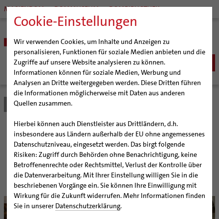
MARIENDOM
DOMMUSEUM
DOMBIBLIOTHEK
Cookie-Einstellungen
Wir verwenden Cookies, um Inhalte und Anzeigen zu
personalisieren, Funktionen für soziale Medien anbieten und die
Zugriffe auf unsere Website analysieren zu können.
Informationen können für soziale Medien, Werbung und
Analysen an Dritte weitergegeben werden. Diese Dritten führen
BISTUM
die Informationen möglicherweise mit Daten aus anderen
Quellen zusammen.
Bistum Hildesheim
Bistum
Nachrichten
Artikel
Bischöfe
Organisation
Bischof Dr. Heiner Wilmer SCJ
Hierbei können auch Dienstleister aus Drittländern, d.h.
Pfarrgemeinden
Weihbischof Dr. Martin Marahrens
Generalvikariat
Zuschuss gut angelegt
insbesondere aus Ländern außerhalb der EU ohne angemessenes
Datenschutzniveau, eingesetzt werden. Das birgt folgende
Hildesheimer Dom
Bischof em. Norbert Trelle
Gremien
Risiken: Zugriff durch Behörden ohne Benachrichtigung, keine
Wallfahrten | Pilgern
Weihbischof em. Bongartz
Diözesangericht
Virtueller Rundgang durch den Dom
Mitarbeiterin des Bonifatiuswerks besuchte den
Betroffenenrechte oder Rechtsmittel, Verlust der Kontrolle über
Hildesheimer Dom
Veranstaltungen
Weihbischof em. Schwerdtfeger
Gemeindegremien
Tausendjähriger Rosenstock
Termine Wallfahrten und Pilgern
die Datenverarbeitung. Mit Ihrer Einstellung willigen Sie in die
beschriebenen Vorgänge ein. Sie können Ihre Einwilligung mit
Strategieprozess
Weihbischof em. Koitz
Die Hildesheimer Dommusik
Jakobswege im Bistum Hildesheim
Wirkung für die Zukunft widerrufen. Mehr Informationen finden
© bph
Jugend
Bischof em. Dr. Wüstenberg
Sie in unserer
Datenschutzerklärung
.
Geschichte des Bistums
Sedisvakanz
Newsletter für Ministrantinnen und Ministranten