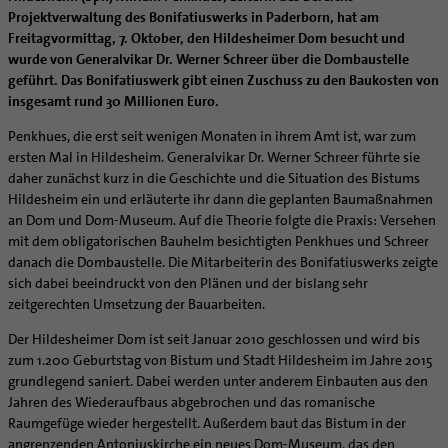
Caritas
Beratungsstellen
Angebote
Bistumsarchiv
Schulpastoral
Projektverwaltung des Bonifatiuswerks in Paderborn, hat am
Lebensende
Katholisch heiraten
Weltkirche
Bischöfliche Stiftung Gemeinsam für das Leben
Materialien
Abenteuer Glaube
Freitagvormittag, 7. Oktober, den Hildesheimer Dom besucht und
Katholische Akademie des Bistums Hildesheim
Hochschulpastoral
Projekte
Spiritualität
Hirtenwort: Ehe & Familie
Patientenverfügung
Bolivienpartnerschaft
Bolivienpartnerschaft
wurde von Generalvikar Dr. Werner Schreer über die Dombaustelle
Unterstützung für Pfarreien und Einrichtungen
Aktuelles
LÜCHTENHOF
Religionsunterricht
Bestände
Stärkung der Demokratie | Einsatz gegen Diskriminierung
Seelsorgefelder
Wissenswertes zur Hochzeit
Wo ist der richtige Platz zum Sterben?
Exerzitien
Internationale Freiwilligendienste
Projektförderung
Bolivienkommission
geführt. Das Bonifatiuswerk gibt einen Zuschuss zu den Baukosten von
Prävention
Altersvorsorge und Ruhestand
Familienbildungsstätten
Service
Buchreihen
insgesamt rund 30 Millionen Euro.
Begleitung und Vernetzung
Ideen für die Hochzeitsfeier
Hospiz-Seelsorge
Kontemplation
Frauen
Katholische Büros
Internationale Freiwilligendienste
Café Bolivia
Aktuelles
Fortbildungen
Arbeitshilfen
Katholische Erwachsenenbildung
Stellenanzeigen
Gemeindeservice
Berufe in der Kirche
Trausprüche aus der Bibel
Auszeit
Männer
Team
Schöpfungsgerecht 2035
Aus dem Bistum in die Welt
Beratung Direktpartnerschaften
Rückkehrenden-Engagement (ehemalige Freiwillige)
Penkhues, die erst seit wenigen Monaten in ihrem Amt ist, war zum
Stellenangebote
Bistumsatlas
Forschungsinstitut für Philosophie Hannover
Digitaler Lesesaal
ersten Mal in Hildesheim. Generalvikar Dr. Werner Schreer führte sie
Orden | Gemeinschaften
Hochzeits-Symbole
Geistliche Begleitung
Queersensible Seelsorge
Newsletter
Raum für Vielfalt
Infobrief Weltkirche
Finanzielle Förderung der Bolivienpartnerschaft
Outgoing
Wir machen Kirche - schöpfungsgerecht
Liturgie und Kirchenmusik
Beruf und Familie
daher zunächst kurz in die Geschichte und die Situation des Bistums
Verein für Geschichte und Kunst im Bistum Hildesheim
Lebens- und Glaubensorte
City- und Passanten
Weitere Infos
Diakone
Frauenorden
missio-Regionalstelle
Ökologische Fonds
Incoming
Biologische Vielfalt
Hildesheim ein und erläuterte ihr dann die geplanten Baumaßnahmen
Lokale Kirchenentwicklung
KODA
Dombibliothek Hildesheim
Spirituelle Teambegleitung
Arbeitnehmer
Gemeindereferent:in
Männerorden
Politische Lobbyarbeit
Taizé-Fahrt Herbst 2026
Engagiert in der Gesellschaft
an Dom und Dom-Museum. Auf die Theorie folgte die Praxis: Versehen
#diegruenegemeinde
Direktorium
Bundeskonferenz der kirchlichen Archive in Deutschland
mit dem obligatorischen Bauhelm besichtigten Penkhues und Schreer
Unterstützungsangebote für Seelsorgende
Altenheim | Senioren
Pastorale:r Mitarbeiter:in
Geistliche Gemeinschaften
Partnerschaftsvereinbarung
Energetisches Sanieren
Internationale Freiwilligendienste
Mitarbeitervertretung
danach die Dombaustelle. Die Mitarbeiterin des Bonifatiuswerks zeigte
Menschen mit Behinderung
Pastoralreferent:in
Ritterorden
Bolivienpartnerschaft Bistum Trier
Fördermittel finden
sich dabei beeindruckt von den Plänen und der bislang sehr
Netzwerk ChancenGleich
Institutionelles Schutzkonzept
Muttersprachen
Priester
Ordo virginum
Bolivienreise mit Bischof Heiner
Mobilität
zeitgerechten Umsetzung der Bauarbeiten.
Büchereien
Kirchlicher Anzeiger
Hospiz
Kirchenmusiker:in
Bolivientag 2026
Ökotheologie
Der Hildesheimer Dom ist seit Januar 2010 geschlossen und wird bis
Medienstelle
Kirchliches Arbeitsrecht
Internet- und Telefon
Religionslehrer:in
Schöpfungsspiritualität
zum 1.200 Geburtstag von Bistum und Stadt Hildesheim im Jahre 2015
Newsletter
Schematismus
grundlegend saniert. Dabei werden unter anderem Einbauten aus den
Krankenhaus
Freiwilligendienst
Umweltbildung
Personalentwicklung
Jahren des Wiederaufbaus abgebrochen und das romanische
Künstler
Soziale Berufe in der Caritas
Zukunftsräume
Raumgefüge wieder hergestellt. Außerdem baut das Bistum in der
Unterstützungsangebot für Seelsorgende
Glaubenswege
Aktuelles
angrenzenden Antoniuskirche ein neues Dom-Museum, das den