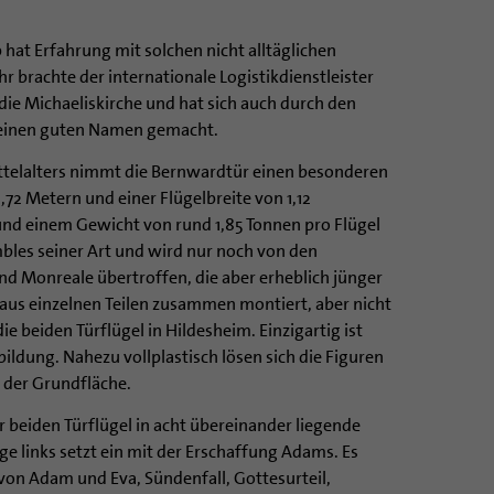
t Erfahrung mit solchen nicht alltäglichen
 brachte der internationale Logistikdienstleister
die Michaeliskirche und hat sich auch durch den
 einen guten Namen gemacht.
ttelalters nimmt die Bernwardtür einen besonderen
,72 Metern und einer Flügelbreite von 1,12
nd einem Gewicht von rund 1,85 Tonnen pro Flügel
mbles seiner Art und wird nur noch von den
nd Monreale übertroffen, die aber erheblich jünger
 aus einzelnen Teilen zusammen montiert, aber nicht
e beiden Türflügel in Hildesheim. Einzigartig ist
ildung. Nahezu vollplastisch lösen sich die Figuren
der Grundfläche.
 beiden Türflügel in acht übereinander liegende
lge links setzt ein mit der Erschaffung Adams. Es
 von Adam und Eva, Sündenfall, Gottesurteil,