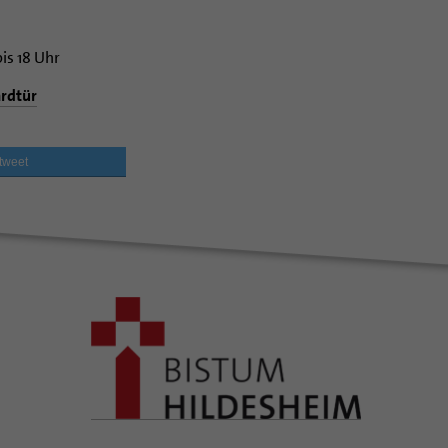
bis 18 Uhr
rdtür
tweet