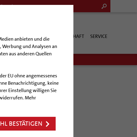
G & KULTUR
KIRCHE & GESELLSCHAFT
SERVICE
Medien anbieten und die
en, Werbung und Analysen an
aten aus anderen Quellen
lb der EU ohne angemessenes
hne Benachrichtigung, keine
rer Einstellung willigen Sie
 widerrufen. Mehr
um Hildesheim
L BESTÄTIGEN