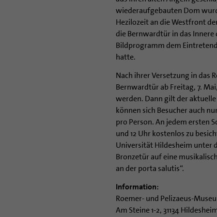
wiederaufgebauten Dom wurd
Hezilozeit an die Westfront d
die Bernwardtür in das Innere 
Bildprogramm dem Eintretenden
hatte.
Nach ihrer Versetzung in das
Bernwardtür ab Freitag, 7. Ma
werden. Dann gilt der aktuelle
können sich Besucher auch nur
pro Person. An jedem ersten S
und 12 Uhr kostenlos zu besich
Universität Hildesheim unter d
Bronzetür auf eine musikalisc
an der porta salutis“.
Information:
Roemer- und Pelizaeus-Muse
Am Steine 1-2, 31134 Hildeshei