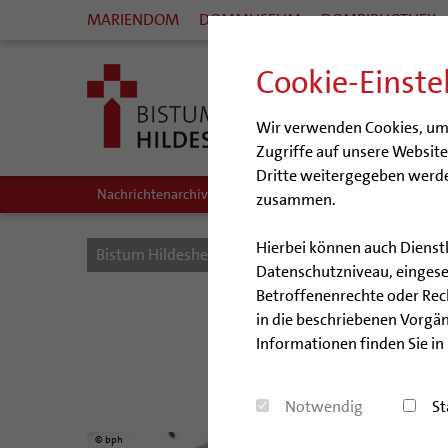
MARIENDOM
DOMMUSEUM
DOMBIBLIOTHEK
Cookie-Einste
Wir verwenden Cookies, um I
Zugriffe auf unsere Websit
Dritte weitergegeben werde
Nachrichtenarchiv
Audio/Podcasts
zusammen.
Hierbei können auch Dienst
Bistum Hildesheim
Bistum
Nachrichten
Datenschutzniveau, eingeset
Betroffenenrechte oder Recht
in die beschriebenen Vorgän
Informationen finden Sie in
Die Bernward
Notwendig
St
© bph