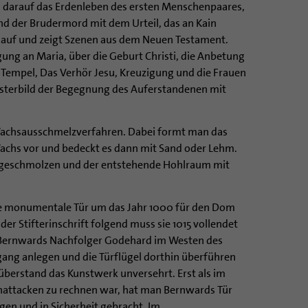
, darauf das Erdenleben des ersten Menschenpaares,
nd der Brudermord mit dem Urteil, das an Kain
he auf und zeigt Szenen aus dem Neuen Testament.
ng an Maria, über die Geburt Christi, die Anbetung
m Tempel, Das Verhör Jesu, Kreuzigung und die Frauen
Osterbild der Begegnung des Auferstandenen mit
Wachsausschmelzverfahren. Dabei formt man das
achs vor und bedeckt es dann mit Sand oder Lehm.
 geschmolzen und der entstehende Hohlraum mit
e monumentale Tür um das Jahr 1000 für den Dom
der Stifterinschrift folgend muss sie 1015 vollendet
s Bernwards Nachfolger Godehard im Westen des
ng anlegen und die Türflügel dorthin überführen
berstand das Kunstwerk unversehrt. Erst als im
attacken zu rechnen war, hat man Bernwards Tür
gen und in Sicherheit gebracht. Im