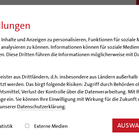
llungen
BISTUM
SEELSORGE
BERATUNG & HILFE
BILDUN
nhalte und Anzeigen zu personalisieren, Funktionen für soziale 
e analysieren zu können. Informationen können für soziale Medi
n. Diese Dritten führen die Informationen möglicherweise mit D
leister aus Drittländern, d.h. insbesondere aus Ländern außerha
Artikel
zt werden. Das birgt folgende Risiken: Zugriff durch Behörden o
smittel, Verlust der Kontrolle über die Datenverarbeitung. Mit Ih
Zwei Flügel auf Reisen
ge ein. Sie können Ihre Einwilligung mit Wirkung für die Zukunft
 unserer
Datenschutzerklärung
.
tür steht ab 7. Mai im Roemer- und Pelizaeus-Muse
AUSWAH
atistik
Externe Medien
05/04/2010