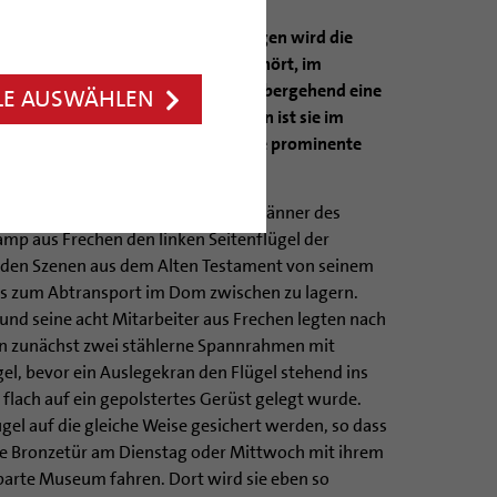
rung macht es nötig: In diesen Tagen wird die
m Hildesheimer Weltkulturerbe gehört, im
aus ihren Angeln gehoben, um vorübergehend eine
LE AUSWÄHLEN
um Abschluss der Sanierungsarbeiten ist sie im
izaeus-Museum zu sehen, das seine prominente
ven Rahmenprogramm umgibt.
t. Am gestrigen Montag lösten die Männer des
p aus Frechen den linken Seitenflügel der
den Szenen aus dem Alten Testament von seinem
s zum Abtransport im Dom zwischen zu lagern.
 und seine acht Mitarbeiter aus Frechen legten nach
n zunächst zwei stählerne Spannrahmen mit
l, bevor ein Auslegekran den Flügel stehend ins
flach auf ein gepolstertes Gerüst gelegt wurde.
gel auf die gleiche Weise gesichert werden, so dass
e Bronzetür am Dienstag oder Mittwoch mit ihrem
barte Museum fahren. Dort wird sie eben so