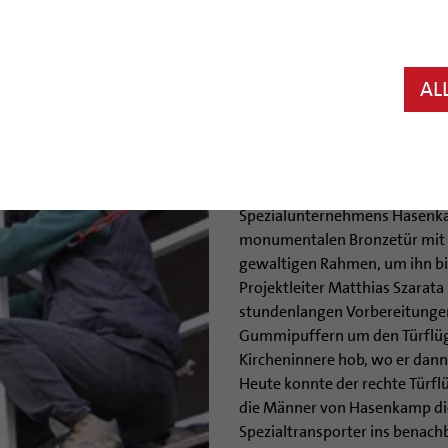
Hildesheim (bph) Die Domsanie
berühmte Bernwardtür, die zu
Westwerk der Bischofskirche 
AL
andere Bleibe zu finden. Bis z
Hildesheimer Roemer- und Pel
Leihgabe mit einem attrakti
Zuerst fiel das Alte Testamen
Spezialunternehmens Hasenkam
monumentalen Bronzetür mit 
gewaltigen Rahmen, um ihn bi
Projektleiter Matthias Szarata
stundenlangen Vorbereitunge
Gummipuffern um den Türflüge
Kircheninnere hob, wo er dann 
Heute konnte der rechte Türflü
die Männer von Hasenkamp di
Spezialtransporter ins benach