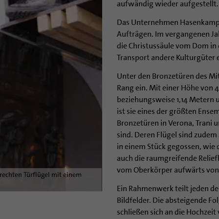
aufwändig wieder aufgestellt.
Das Unternehmen Hasenkamp ha
Aufträgen. Im vergangenen Jahr
die Christussäule vom Dom in 
Transport andere Kulturgüter
Unter den Bronzetüren des Mi
Rang ein. Mit einer Höhe von 4
beziehungsweise 1,14 Metern u
ist sie eines der größten Ense
Bronzetüren in Verona, Trani u
sind. Deren Flügel sind zudem
in einem Stück gegossen, wie di
auch die raumgreifende Reliefb
vom Oberkörper aufwärts von 
echten Türflügel mit einem
Ein Rahmenwerk teilt jeden der
Bildfelder. Die absteigende Fo
schließen sich an die Hochzeit