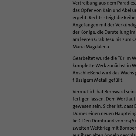
Vertreibung aus dem Paradies
das Opfer von Kain und Abel u
ergeht. Rechts steigt die Rei
Angefangen mit der Verkündigu
der Könige, die Darstellung i
am leeren Grab Jesu bis zum 
Maria Magdalena.
Gearbeitet wurde die Tür im 
komplette Werk zunächst in W
Anschließend wird das Wachs
flüssigem Metall gefüllt.
Vermutlich hat Bernward sein
fertigen lassen. Dem Wortlaut 
gewesen sein. Sicher ist, das
Domes einen neuen Haupteinga
ließ. Den Dombrand von 1046 ü
zweiten Weltkrieg mit Bomben
aus ihren alten Angeln geschla