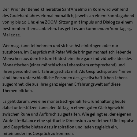
Supervision
Ehe - Familie - Geschlechtergerechtigkeit
Veranstaltungen
Der Prior der Benediktinerabtei Sant’Anselmo in Rom wird während
Coaching
Kategoriale und Diakonale Seelsorge
des Godehardjahres einmal monatlich, jeweils an einem Sonntagabend
Aufbrüche in der Kirche
von 19 bis 20 Uhr, eine ZOOM-Sitzung mit Impuls und Dialog zu einem
Notfall
Ehrenamtliche
bestimmten Thema anbieten. Los geht es am kommenden Sonntag, 15.
Polizei- und Feuerwehr
Mai 2022.
KirchenZeitung online
Schule
Verwaltungsbeauftragte / Verwaltungsleitungen in
Wer mag, kann teilnehmen und sich selbst einbringen oder nur
Gefängnisseelsorge
Pfarrgemeinden
zuzuhören. Im Gespräch mit Pater Wilde bringen monastisch-lebende
Segensorte
Menschen aus dem Bistum Hildesheim ihre ganz individuelle Idee des
Monastischen (einer mönchischen Lebensform entsprechend) und
ihren persönlichen Erfahrungsschatz mit. Als Gesprächspartner*innen
sind ihnen unterschiedliche Personen des gesellschaftlichen Lebens
zugeordnet, die aus ihrer ganz eigenen Erfahrungswelt auf diese
Themen blicken.
Es geht darum, wie eine monastisch-genährte Grundhaltung heute
dabei unterstützen kann, den Alltag in einem guten Gleichgewicht
zwischen Ruhe und Aufbruch zu gestalten. Wie gelingt es, der eigenen
Work-Life-Balance eine spirituelle Dimension zu verleihen? Die Impulse
und Gespräche bieten dazu Inspiration und laden zugleich ein,
miteinander ins Gespräch zu kommen.