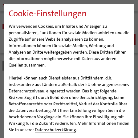
MARIENDOM
DOMMUSEUM
DOMBIBLIOTHEK
Cookie-Einstellungen
Wir verwenden Cookies, um Inhalte und Anzeigen zu
personalisieren, Funktionen für soziale Medien anbieten und die
Zugriffe auf unsere Website analysieren zu können.
Informationen können für soziale Medien, Werbung und
Analysen an Dritte weitergegeben werden. Diese Dritten führen
BISTUM
die Informationen möglicherweise mit Daten aus anderen
Quellen zusammen.
Bistum Hildesheim
Bistum
Nachrichten
Artikel
Bischöfe
Organisation
Bischof Dr. Heiner Wilmer SCJ
Hierbei können auch Dienstleister aus Drittländern, d.h.
Pfarrgemeinden
Weihbischof Dr. Martin Marahrens
Generalvikariat
Zwölf benediktinische
insbesondere aus Ländern außerhalb der EU ohne angemessenes
Datenschutzniveau, eingesetzt werden. Das birgt folgende
Hildesheimer Dom
Bischof em. Norbert Trelle
Gremien
Impulse zum Godehardjahr
Risiken: Zugriff durch Behörden ohne Benachrichtigung, keine
Wallfahrten | Pilgern
Weihbischof em. Bongartz
Diözesangericht
Virtueller Rundgang durch den Dom
Betroffenenrechte oder Rechtsmittel, Verlust der Kontrolle über
im Bistum Hildesheim
Veranstaltungen
Weihbischof em. Schwerdtfeger
Gemeindegremien
Tausendjähriger Rosenstock
Termine Wallfahrten und Pilgern
die Datenverarbeitung. Mit Ihrer Einstellung willigen Sie in die
beschriebenen Vorgänge ein. Sie können Ihre Einwilligung mit
Strategieprozess
Weihbischof em. Koitz
Die Hildesheimer Dommusik
Jakobswege im Bistum Hildesheim
Wirkung für die Zukunft widerrufen. Mehr Informationen finden
Auftakt der monatlichen Reihe ist am kommenden
Jugend
Bischof em. Dr. Wüstenberg
Sie in unserer
Datenschutzerklärung
.
Sonntag, 15. Mai 2022
Geschichte des Bistums
Sedisvakanz
Newsletter für Ministrantinnen und Ministranten