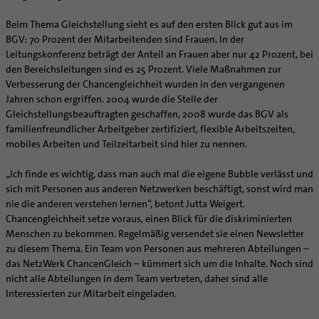
Personalentwicklung
Künstler
Soziale Berufe in der Caritas
Zukunftsräume
Unterstützungsangebot für Seelsorgende
Beim Thema Gleichstellung sieht es auf den ersten Blick gut aus im
Glaubenswege
Aktuelles
BGV: 70 Prozent der Mitarbeitenden sind Frauen. In der
Supervision
Leitungskonferenz beträgt der Anteil an Frauen aber nur 42 Prozent, bei
Ehe - Familie - Geschlechtergerechtigkeit
Veranstaltungen
Coaching
den Bereichsleitungen sind es 25 Prozent. Viele Maßnahmen zur
Kategoriale und Diakonale Seelsorge
Aufbrüche in der Kirche
Verbesserung der Chancengleichheit wurden in den vergangenen
Notfall
Jahren schon ergriffen. 2004 wurde die Stelle der
Ehrenamtliche
Gleichstellungsbeauftragten geschaffen, 2008 wurde das BGV als
Polizei- und Feuerwehr
KirchenZeitung online
familienfreundlicher Arbeitgeber zertifiziert, flexible Arbeitszeiten,
Schule
Verwaltungsbeauftragte / Verwaltungsleitungen in
mobiles Arbeiten und Teilzeitarbeit sind hier zu nennen.
Gefängnisseelsorge
Pfarrgemeinden
„Ich finde es wichtig, dass man auch mal die eigene Bubble verlässt und
Segensorte
sich mit Personen aus anderen Netzwerken beschäftigt, sonst wird man
nie die anderen verstehen lernen“, betont Jutta Weigert.
Chancengleichheit setze voraus, einen Blick für die diskriminierten
Menschen zu bekommen. Regelmäßig versendet sie einen Newsletter
zu diesem Thema. Ein Team von Personen aus mehreren Abteilungen –
das
NetzWerk ChancenGleich
– kümmert sich um die Inhalte. Noch sind
nicht alle Abteilungen in dem Team vertreten, daher sind alle
Interessierten zur Mitarbeit eingeladen.