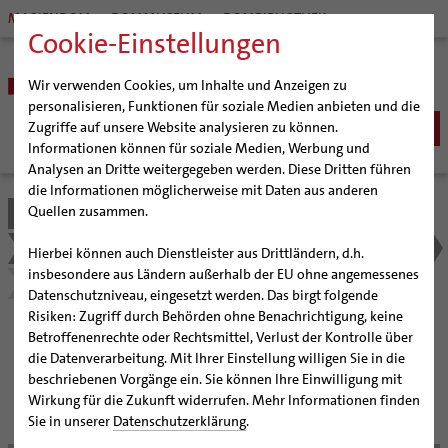
MARIENDOM
DOMMUSEUM
DOMBIBLIOTHEK
Cookie-Einstellungen
Wir verwenden Cookies, um Inhalte und Anzeigen zu
personalisieren, Funktionen für soziale Medien anbieten und die
Zugriffe auf unsere Website analysieren zu können.
Informationen können für soziale Medien, Werbung und
Analysen an Dritte weitergegeben werden. Diese Dritten führen
BISTUM
die Informationen möglicherweise mit Daten aus anderen
Quellen zusammen.
Bistum Hildesheim
Bistum
Organisation
Generalvikariat
Bischöfe
Organisation
Bischof Dr. Heiner Wilmer SCJ
Gleichstellung und Chancengleichheit
NetzWerk ChancenGleich
Hierbei können auch Dienstleister aus Drittländern, d.h.
Weihbischof Dr. Martin Marahrens
Generalvikariat
insbesondere aus Ländern außerhalb der EU ohne angemessenes
Detail Nachricht
Datenschutzniveau, eingesetzt werden. Das birgt folgende
Bischof em. Norbert Trelle
Gremien
Risiken: Zugriff durch Behörden ohne Benachrichtigung, keine
Weihbischof em. Bongartz
Diözesangericht
Betroffenenrechte oder Rechtsmittel, Verlust der Kontrolle über
Chancengleichheit betrifft
Weihbischof em. Schwerdtfeger
Gemeindegremien
die Datenverarbeitung. Mit Ihrer Einstellung willigen Sie in die
beschriebenen Vorgänge ein. Sie können Ihre Einwilligung mit
alle
Weihbischof em. Koitz
Pfarrgemeinden
Wirkung für die Zukunft widerrufen. Mehr Informationen finden
Bischof em. Dr. Wüstenberg
Hildesheimer Dom
Sie in unserer
Datenschutzerklärung
.
Sedisvakanz