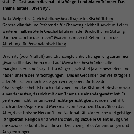
Prävention und Hilfe bei sexualisierter Gewalt
Beratungsstellen
statt. Zu Gast waren diesmal Jutta Weigert und Maren Trümper. Das
Dommuseum
Katholische Schulen im Bistum
Firmung
Erwachsenentaufe
Ökumene
Thema lautete „Diversity“.
SERVICE
Schuldnerberatung
Dombibliothek
Veranstaltungen
Hochzeit
Taufsymbole
Interreligiöser Dialog
Caritas
Beratungsstellen
Angebote
Jutta Weigert ist
Gleichstellungsbeauftragte im Bischöflichen
Bistumsarchiv
Schulpastoral
Lebensende
Katholisch heiraten
Weltkirche
Generalvikariat
und Referentin für Chancengleichheit sowie mit einer
Bischöfliche Stiftung Gemeinsam für das Leben
Materialien
Abenteuer Glaube
Katholische Akademie des Bistums Hildesheim
Hochschulpastoral
Projekte
weiteren halben Stelle Geschäftsführerin der Bischöflichen Stiftung
Spiritualität
Hirtenwort: Ehe & Familie
Patientenverfügung
Bolivienpartnerschaft
Bolivienpartnerschaft
Unterstützung für Pfarreien und Einrichtungen
Aktuelles
LÜCHTENHOF
Religionsunterricht
Bestände
Stärkung der Demokratie | Einsatz gegen Diskriminierung
„Gemeinsam für das Leben“. Maren Trümper ist Referentin in der
Seelsorgefelder
Wissenswertes zur Hochzeit
Wo ist der richtige Platz zum Sterben?
Exerzitien
Internationale Freiwilligendienste
Projektförderung
Bolivienkommission
Prävention
Altersvorsorge und Ruhestand
Abteilung für Personalentwicklung
.
Familienbildungsstätten
Service
Buchreihen
Begleitung und Vernetzung
Ideen für die Hochzeitsfeier
Hospiz-Seelsorge
Kontemplation
Frauen
Katholische Büros
Internationale Freiwilligendienste
Café Bolivia
Aktuelles
Fortbildungen
Arbeitshilfen
Katholische Erwachsenenbildung
Stellenanzeigen
Gemeindeservice
Diversity (oder Vielfalt) und Chancengleichheit hängen eng zusammen.
Berufe in der Kirche
Trausprüche aus der Bibel
Auszeit
Männer
Team
Schöpfungsgerecht 2035
Aus dem Bistum in die Welt
Beratung Direktpartnerschaften
Rückkehrenden-Engagement (ehemalige Freiwillige)
Stellenangebote
Bistumsatlas
Forschungsinstitut für Philosophie Hannover
Digitaler Lesesaal
„Man sollte das Thema nicht auf Menschen beschränken, die
Orden | Gemeinschaften
Hochzeits-Symbole
Geistliche Begleitung
Queersensible Seelsorge
Newsletter
Raum für Vielfalt
Infobrief Weltkirche
Finanzielle Förderung der Bolivienpartnerschaft
Outgoing
Wir machen Kirche - schöpfungsgerecht
Liturgie und Kirchenmusik
Beruf und Familie
marginalisiert sind“, sagt Jutta Weigert, „wir sind ja alle besonders und
Verein für Geschichte und Kunst im Bistum Hildesheim
Lebens- und Glaubensorte
City- und Passanten
Weitere Infos
Diakone
Frauenorden
missio-Regionalstelle
Ökologische Fonds
Incoming
Biologische Vielfalt
haben unsere Beeinträchtigungen.“ Diesen Gedanken der Vielfältigkeit
Lokale Kirchenentwicklung
KODA
Dombibliothek Hildesheim
aller Menschen möchte sie gern weitergeben. Die Idee der
Spirituelle Teambegleitung
Arbeitnehmer
Gemeindereferent:in
Männerorden
Politische Lobbyarbeit
Taizé-Fahrt Herbst 2026
Engagiert in der Gesellschaft
#diegruenegemeinde
Direktorium
Bundeskonferenz der kirchlichen Archive in Deutschland
Chancengleichheit ist noch relativ neu und das Bistum Hildesheim war
Unterstützungsangebote für Seelsorgende
Altenheim | Senioren
Pastorale:r Mitarbeiter:in
Geistliche Gemeinschaften
Partnerschaftsvereinbarung
Energetisches Sanieren
Internationale Freiwilligendienste
Mitarbeitervertretung
eines der ersten, das sich mit dem Thema auseinandergesetzt hat. Es
Menschen mit Behinderung
Pastoralreferent:in
Ritterorden
Bolivienpartnerschaft Bistum Trier
Fördermittel finden
geht eben nicht nur um Geschlechtergerechtigkeit, sondern betrifft
Netzwerk ChancenGleich
Institutionelles Schutzkonzept
auch andere Aspekte und Merkmale von Personen. Dazu zählen das
Muttersprachen
Priester
Ordo virginum
Bolivienreise mit Bischof Heiner
Mobilität
Büchereien
Kirchlicher Anzeiger
Alter, die ethnische Herkunft und Nationalität, körperliche und geistige
Hospiz
Kirchenmusiker:in
Bolivientag 2026
Ökotheologie
Medienstelle
Kirchliches Arbeitsrecht
Fähigkeiten, Religion und Weltanschauung, sexuelle Orientierung und
Internet- und Telefon
Religionslehrer:in
Schöpfungsspiritualität
die soziale Herkunft. In all diesen Bereichen gibt es Anfeindungen und
Newsletter
Schematismus
Ausgrenzungen.
Krankenhaus
Freiwilligendienst
Umweltbildung