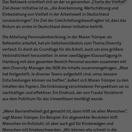
Das Netzwerk orientiert sich an der so genannten „
Charta der Vielfalt
“.
Ziel dieser Initiative ist es, „die Anerkennung, Wertschätzung und
Einbeziehung von Vielfalt in der Arbeitswelt in Deutschland
voranzubringen“. Ein Ziel der Gleichstellungsbeaufragten ist, dass das
Bistum als erstes in Deutschland dieser Initiative beitritt.
Die Abteilung Personalentwicklung, in der Maren Trümper als
Referentin arbeitet, hat ein Selbstverständnis zum Thema Diversity
verfasst. Es dient als Grundlage für die Arbeit, auch um eine größere
Verbindlichkeit herzustellen. In einer zweitägigen Klausurtagung in
Hamburg mit dem gesamten Bereich Personal wurden zusammen mit
dem Diversity-Manager des NDR die Inhalte zusammengetragen. „Man
hat festgestellt: Je diverser Teams aufgestellt sind, umso bessere
Entscheidungen können sie treffen“, äußert sich Maren Trümper zu den
Inhalten des Papiers. Die Einbindung verschiedener Perspektiven sei so
nachhaltiger und effektiver. Ein Eindruck, der von Frauke Stockhorst
aus dem Publikum für das Umweltteam bestätigt wurde.
„Wenn Barrierefreiheit gut gemacht ist, dann hilft sie allen Menschen“,
sagt Maren Trümper. Ein Beispiel: Ein abgesenkter Bordstein hilft
Menschen im Rollstuhl, ist aber auch gut für Kinderwägen und
Menschen mit Kniebeschwerden. „Wir können alle schnell in die