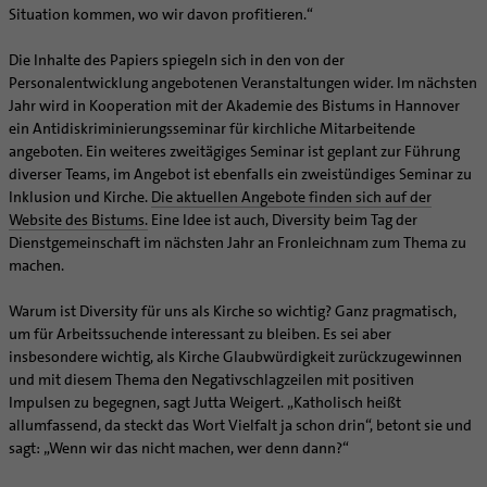
Situation kommen, wo wir davon profitieren.“
Die Inhalte des Papiers spiegeln sich in den von der
Personalentwicklung angebotenen Veranstaltungen wider. Im nächsten
Jahr wird in Kooperation mit der Akademie des Bistums in Hannover
ein Antidiskriminierungsseminar für kirchliche Mitarbeitende
angeboten. Ein weiteres zweitägiges Seminar ist geplant zur Führung
diverser Teams, im Angebot ist ebenfalls ein zweistündiges Seminar zu
Inklusion und Kirche.
Die aktuellen Angebote finden sich auf der
Website des Bistums.
Eine Idee ist auch, Diversity beim Tag der
Dienstgemeinschaft im nächsten Jahr an Fronleichnam zum Thema zu
machen.
Warum ist Diversity für uns als Kirche so wichtig? Ganz pragmatisch,
um für Arbeitssuchende interessant zu bleiben. Es sei aber
insbesondere wichtig, als Kirche Glaubwürdigkeit zurückzugewinnen
und mit diesem Thema den Negativschlagzeilen mit positiven
Impulsen zu begegnen, sagt Jutta Weigert. „Katholisch heißt
allumfassend, da steckt das Wort Vielfalt ja schon drin“, betont sie und
sagt: „Wenn wir das nicht machen, wer denn dann?“