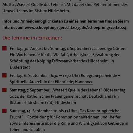
Motto „Wasser! Quelle des Lebens“. Mit dabei sind Referent:innen des
Umweltteams im Bistum Hildesheim.
Infos und Anmeldemöglichkeiten zu einzelnen Terminen finden Sie im
Internet auf
www.schoepfungsgerecht2035.de/schoepfungszeit2024
Die Termine im Einzelnen:
Freitag, 30. August bis Sonntag, 1. September: „Lebendige Gärten:
Ein Wochenende für die Vielfalt“, Arbeitskreis Bewahrung der
Schöpfung des Kolping Diözesanverbandes Hildesheim, in
Duderstadt
Freitag, 6. September, 16.30 – 17.30 Uhr:
#diegrünegemeinde –
Spirituelle Auszeit in der Eilenriede, Hannover
Samstag, 7. September: „Wasser! Quelle des Lebens“. Diözesantag
2024 der Katholischen Frauengemeinschaft Deutschlands im
Bistum Hildesheim (kfd), Hildesheim
Samstag, 14. September, 10 bis 17 Uhr:
„Das Korn bringt reiche
Frucht“
– Fortbildung für Kommunionhelferinnen und -helfer
sowie Interessierte über die Rolle und Wichtigkeit von Getreide in
Leben und Glauben