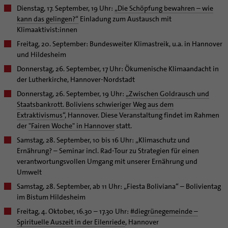
Dienstag, 17. September, 19 Uhr:
„Die Schöpfung bewahren – wie
kann das gelingen?“
Einladung zum Austausch mit
Klimaaktivist:innen
Freitag, 20. September: Bundesweiter Klimastreik, u.a. in Hannover
und Hildesheim
Donnerstag, 26. September, 17 Uhr: Ökumenische Klimaandacht in
der Lutherkirche, Hannover-Nordstadt
Donnerstag, 26. September, 19 Uhr:
„Zwischen Goldrausch und
Staatsbankrott. Boliviens schwieriger Weg aus dem
Extraktivismus“
, Hannover. Diese Veranstaltung findet im Rahmen
der
"Fairen Woche" in Hannover
statt.
Samstag, 28. September, 10 bis 16 Uhr: „Klimaschutz und
Ernährung? – Seminar incl. Rad-Tour zu Strategien für einen
verantwortungsvollen Umgang mit unserer Ernährung und
Umwelt
Samstag, 28. September, ab 11 Uhr: „Fiesta Boliviana“ – Bolivientag
im Bistum Hildesheim
Freitag, 4. Oktober, 16.30 – 17.30 Uhr:
#diegrünegemeinde –
Spirituelle Auszeit in der Eilenriede
, Hannover