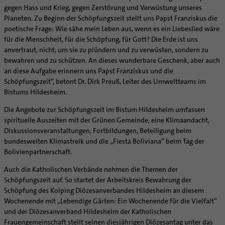
Personalentwicklung
gegen Hass und Krieg, gegen Zerstörung und Verwüstung unseres
Unterstützungsangebot für Seelsorgende
Planeten. Zu Beginn der Schöpfungszeit stellt uns Papst Franziskus die
poetische Frage: Wie sähe mein Leben aus, wenn es ein Liebeslied wäre
Supervision
für die Menschheit, für die Schöpfung, für Gott? Die Erde ist uns
Coaching
anvertraut, nicht, um sie zu plündern und zu verwüsten, sondern zu
Aufbrüche in der Kirche
bewahren und zu schützen. An dieses wunderbare Geschenk, aber auch
an diese Aufgabe erinnern uns Papst Franziskus und die
Ehrenamtliche
Schöpfungszeit“, betont Dr. Dirk Preuß, Leiter des Umweltteams im
KirchenZeitung online
Bistums Hildesheim.
Verwaltungsbeauftragte / Verwaltungsleitungen in
Die Angebote zur Schöpfungszeit im Bistum Hildesheim umfassen
Pfarrgemeinden
spirituelle Auszeiten mit der Grünen Gemeinde, eine Klimaandacht,
Diskussionsveranstaltungen, Fortbildungen, Beteiligung beim
bundesweiten Klimastreik und die „Fiesta Boliviana“ beim Tag der
Bolivienpartnerschaft.
Auch die Katholischen Verbände nehmen die Themen der
Schöpfungszeit auf. So startet der Arbeitskreis Bewahrung der
Schöpfung des Kolping Diözesanverbandes Hildesheim an diesem
Wochenende mit „Lebendige Gärten: Ein Wochenende für die Vielfalt“
und der Diözesanverband Hildesheim der Katholischen
Frauengemeinschaft stellt seinen diesjährigen Diözesantag unter das