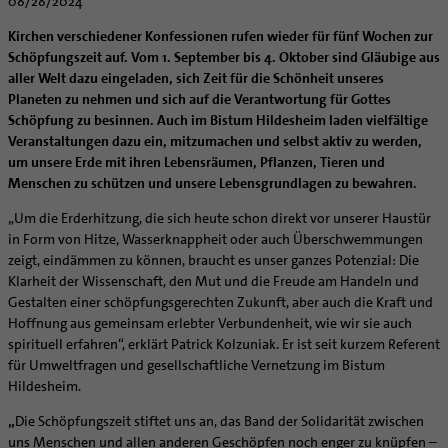
Kategoriale und Diakonale Seelsorge
08/28/2024
SERVICE
Notfall
Kirchen verschiedener Konfessionen rufen wieder für fünf Wochen zur
Polizei- und Feuerwehr
Schöpfungszeit auf. Vom 1. September bis 4. Oktober sind Gläubige aus
Angebote
aller Welt dazu eingeladen, sich Zeit für die Schönheit unseres
Schule
Materialien
Abenteuer Glaube
Planeten zu nehmen und sich auf die Verantwortung für Gottes
Gefängnisseelsorge
Unterstützung für Pfarreien und Einrichtungen
Aktuelles
Schöpfung zu besinnen. Auch im Bistum Hildesheim laden vielfältige
Segensorte
Veranstaltungen dazu ein, mitzumachen und selbst aktiv zu werden,
Prävention
Altersvorsorge und Ruhestand
um unsere Erde mit ihren Lebensräumen, Pflanzen, Tieren und
Fortbildungen
Arbeitshilfen
Menschen zu schützen und unsere Lebensgrundlagen zu bewahren.
Stellenangebote
Bistumsatlas
„Um die Erderhitzung, die sich heute schon direkt vor unserer Haustür
Liturgie und Kirchenmusik
Beruf und Familie
in Form von Hitze, Wasserknappheit oder auch Überschwemmungen
Lokale Kirchenentwicklung
KODA
zeigt, eindämmen zu können, braucht es unser ganzes Potenzial: Die
Klarheit der Wissenschaft, den Mut und die Freude am Handeln und
#diegruenegemeinde
Direktorium
Gestalten einer schöpfungsgerechten Zukunft, aber auch die Kraft und
Internationale Freiwilligendienste
Mitarbeitervertretung
Hoffnung aus gemeinsam erlebter Verbundenheit, wie wir sie auch
Netzwerk ChancenGleich
Institutionelles Schutzkonzept
spirituell erfahren“, erklärt Patrick Kolzuniak. Er ist seit kurzem Referent
für Umweltfragen und gesellschaftliche Vernetzung im Bistum
Büchereien
Kirchlicher Anzeiger
Hildesheim.
Medienstelle
Kirchliches Arbeitsrecht
„
Die Schöpfungszeit stiftet uns an, das Band der Solidarität zwischen
Newsletter
Schematismus
uns Menschen und allen anderen Geschöpfen noch enger zu knüpfen –