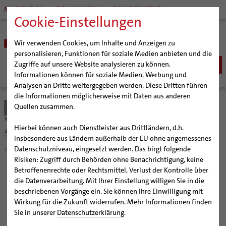
MARIENDOM
DOMMUSEUM
DOMBIBLIOTHEK
Cookie-Einstellungen
Wir verwenden Cookies, um Inhalte und Anzeigen zu
personalisieren, Funktionen für soziale Medien anbieten und die
Zugriffe auf unsere Website analysieren zu können.
Informationen können für soziale Medien, Werbung und
Analysen an Dritte weitergegeben werden. Diese Dritten führen
BISTUM
die Informationen möglicherweise mit Daten aus anderen
Quellen zusammen.
Bistum Hildesheim
Kirche & Gesellschaft
Bischöfe
SEELSORGE
Organisation
Bischof Dr. Heiner Wilmer SCJ
Schöpfungsgerecht 2035
Aktuelles
Katholisch werden
Hierbei können auch Dienstleister aus Drittländern, d.h.
BERATUNG & HILFE
Pfarrgemeinden
Weihbischof Dr. Martin Marahrens
Generalvikariat
insbesondere aus Ländern außerhalb der EU ohne angemessenes
Glaube leben
Wiedereintritt
Nachrichten zum Thema Schöpfungsgerecht 2035
Ehe-, Familien-, und Lebensberatung (EFL)
Datenschutzniveau, eingesetzt werden. Das birgt folgende
BILDUNG & KULTUR
Hildesheimer Dom
Bischof em. Norbert Trelle
Gremien
Taufe
Erwachsenenkatechumenat
Glaubensveranstaltungen
Risiken: Zugriff durch Behörden ohne Benachrichtigung, keine
Schwangerenberatung
Wallfahrten | Pilgern
Weihbischof em. Bongartz
Diözesangericht
Virtueller Rundgang durch den Dom
Schulen | Hochschulen
KIRCHE & GESELLSCHAFT
Erstkommunion
Fragen zur Taufe
Betroffenenrechte oder Rechtsmittel, Verlust der Kontrolle über
Vom 1. September bis 4.
Prävention und Hilfe bei sexualisierter Gewalt
Beratungsstellen
Veranstaltungen
Weihbischof em. Schwerdtfeger
Gemeindegremien
Tausendjähriger Rosenstock
Termine Wallfahrten und Pilgern
Dommuseum
Katholische Schulen im Bistum
die Datenverarbeitung. Mit Ihrer Einstellung willigen Sie in die
Firmung
Erwachsenentaufe
Ökumene
Schuldnerberatung
beschriebenen Vorgänge ein. Sie können Ihre Einwilligung mit
Oktober ist wieder
Strategieprozess
Weihbischof em. Koitz
Die Hildesheimer Dommusik
Jakobswege im Bistum Hildesheim
Dombibliothek
Veranstaltungen
Hochzeit
Taufsymbole
Interreligiöser Dialog
Wirkung für die Zukunft widerrufen. Mehr Informationen finden
Caritas
Beratungsstellen
Jugend
Bischof em. Dr. Wüstenberg
Bistumsarchiv
Schulpastoral
Schöpfungszeit
Lebensende
Katholisch heiraten
Sie in unserer
Datenschutzerklärung
.
Weltkirche
Bischöfliche Stiftung Gemeinsam für das Leben
Geschichte des Bistums
Sedisvakanz
Newsletter für Ministrantinnen und Ministranten
Katholische Akademie des Bistums Hildesheim
Hochschulpastoral
Projekte