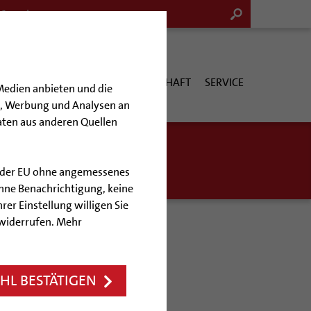
G & KULTUR
KIRCHE & GESELLSCHAFT
SERVICE
Medien anbieten und die
en, Werbung und Analysen an
aten aus anderen Quellen
enanzeigen
lb der EU ohne angemessenes
hne Benachrichtigung, keine
rer Einstellung willigen Sie
 widerrufen. Mehr
eim aktuell
uell
L BESTÄTIGEN