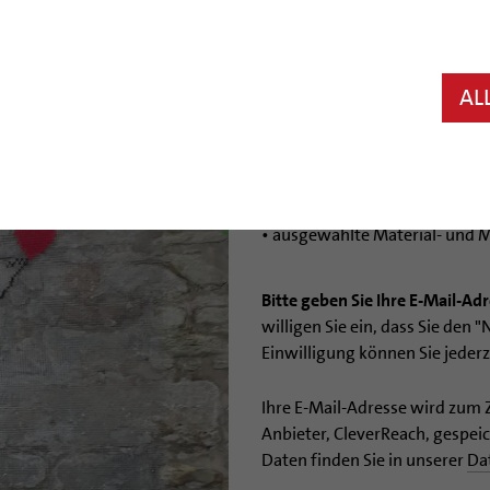
Liebe Religionslehrerinnen und
unser monatlicher
Newsletter
Kontakt zwischen Ihnen und un
AL
anspruchsvollen Alltag unters
Der Newsletter beinhaltet:
• einen kleinen spirituellen Im
• Neuigkeiten aus dem Bistum
• Tipps für empfehlenswerte 
• ausgewählte Material- und M
Bitte geben Sie Ihre E-Mail-Ad
willigen Sie ein, dass Sie den 
Einwilligung können Sie jeder
Ihre E-Mail-Adresse wird zum
Anbieter, CleverReach, gespe
Daten finden Sie in unserer
Da