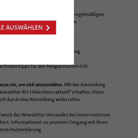
 Religionslehrer,
 RU-Hildesheim aktuell
möchte den regelmäßigen
s aufrecht erhalten und Sie in Ihrem
LE AUSWÄHLEN
tützen.
puls
 Hildesheim und seiner Schulabteilung
Fortbildungen
ethodentipps für den Religionsunterricht
resse ein, um sich anzumelden.
Mit der Anmeldung
"Newsletter RU-Hildesheim aktuell" erhalten. Diese
zeit durch eine Abmeldung widerrufen.
 Zweck des Newsletter-Versandes bei einem externen
ichert. Informationen zu unserem Umgang mit Ihren
tenschutzerklärung
.