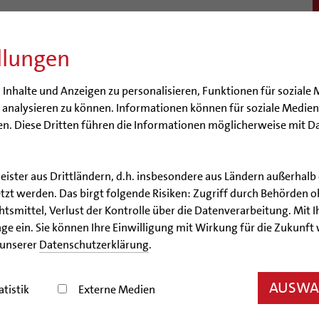
llungen
BISTUM
SEELSORGE
BERATUNG & HILFE
BILDUN
nhalte und Anzeigen zu personalisieren, Funktionen für soziale 
e analysieren zu können. Informationen können für soziale Medi
n. Diese Dritten führen die Informationen möglicherweise mit D
ulpastoral
Hochschulpastoral
Religionsunterricht
Service
Stell
n Schule Bremerhaven, Grundschule Stella Maris
leister aus Drittländern, d.h. insbesondere aus Ländern außerha
Bonifatiusschule II in Göttingen
zt werden. Das birgt folgende Risiken: Zugriff durch Behörden o
smittel, Verlust der Kontrolle über die Datenverarbeitung. Mit Ih
ge ein. Sie können Ihre Einwilligung mit Wirkung für die Zukunft
 | Hochschulen
Religionsunterricht
Newsletter RU-Hildesh
 unserer
Datenschutzerklärung
.
sletter RU-Hildesheim akt
AUSWAH
atistik
Externe Medien