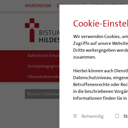
MARIENDOM
DOMMUSEUM
DOMBIBLIOTHEK
Cookie-Einste
Wir verwenden Cookies, um I
Zugriffe auf unsere Websit
Dritte weitergegeben werde
Katholische Schulen im Bistum
Veranstaltungen
Sch
zusammen.
Sozialpädagogische Fachkraft (w/m/d) an der Katholische
Hierbei können auch Dienst
Oberschulkonrektorin/Oberschulkonrektor (w/m/d) an der 
Datenschutzniveau, eingeset
Betroffenenrechte oder Recht
in die beschriebenen Vorgän
Bistum Hildesheim
Bildung & Kultur
Schulen
Informationen finden Sie in
New
Notwendig
St