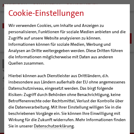
MARIENDOM
DOMMUSEUM
DOMBIBLIOTHEK
Cookie-Einstellungen
Wir verwenden Cookies, um Inhalte und Anzeigen zu
personalisieren, Funktionen für soziale Medien anbieten und die
Zugriffe auf unsere Website analysieren zu können.
Informationen können für soziale Medien, Werbung und
Analysen an Dritte weitergegeben werden. Diese Dritten führen
BISTUM
die Informationen möglicherweise mit Daten aus anderen
Quellen zusammen.
Bistum Hildesheim
Bistum
Jugend
Bischöfe
Organisation
Bischof Dr. Heiner Wilmer SCJ
Pilgerwege mit Pater Heiner Wilmer
Hierbei können auch Dienstleister aus Drittländern, d.h.
Pfarrgemeinden
Weihbischof Dr. Martin Marahrens
Generalvikariat
insbesondere aus Ländern außerhalb der EU ohne angemessenes
Untereichsfeld (19. August 2018)
Datenschutzniveau, eingesetzt werden. Das birgt folgende
Hildesheimer Dom
Bischof em. Norbert Trelle
Gremien
Risiken: Zugriff durch Behörden ohne Benachrichtigung, keine
Wallfahrten | Pilgern
Weihbischof em. Bongartz
Diözesangericht
Virtueller Rundgang durch den Dom
Betroffenenrechte oder Rechtsmittel, Verlust der Kontrolle über
Untereichsfeld (19. August
Veranstaltungen
Weihbischof em. Schwerdtfeger
Gemeindegremien
Tausendjähriger Rosenstock
Termine Wallfahrten und Pilgern
die Datenverarbeitung. Mit Ihrer Einstellung willigen Sie in die
beschriebenen Vorgänge ein. Sie können Ihre Einwilligung mit
2018)
Strategieprozess
Weihbischof em. Koitz
Die Hildesheimer Dommusik
Jakobswege im Bistum Hildesheim
Wirkung für die Zukunft widerrufen. Mehr Informationen finden
Jugend
Bischof em. Dr. Wüstenberg
Sie in unserer
Datenschutzerklärung
.
Sedisvakanz
Newsletter für Ministrantinnen und Ministranten