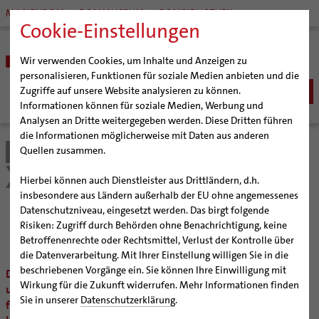
MARIENDOM
DOMMUSEUM
DOMBIBLIOTHEK
Cookie-Einstellungen
Wir verwenden Cookies, um Inhalte und Anzeigen zu
personalisieren, Funktionen für soziale Medien anbieten und die
Zugriffe auf unsere Website analysieren zu können.
Informationen können für soziale Medien, Werbung und
Analysen an Dritte weitergegeben werden. Diese Dritten führen
BISTUM
die Informationen möglicherweise mit Daten aus anderen
Quellen zusammen.
Bistum Hildesheim
Kirche & Gesellschaft
Bischöfe
SEELSORGE
Organisation
Bischof Dr. Heiner Wilmer SCJ
Internationale Freiwilligendienste
Outgoing
Spenden
Katholisch werden
Hierbei können auch Dienstleister aus Drittländern, d.h.
BERATUNG & HILFE
Pfarrgemeinden
Weihbischof Dr. Martin Marahrens
Generalvikariat
insbesondere aus Ländern außerhalb der EU ohne angemessenes
Glaube leben
Wiedereintritt
Ehe-, Familien-, und Lebensberatung (EFL)
Datenschutzniveau, eingesetzt werden. Das birgt folgende
BILDUNG & KULTUR
Hildesheimer Dom
Bischof em. Norbert Trelle
Gremien
Spenden
Taufe
Erwachsenenkatechumenat
Glaubensveranstaltungen
Risiken: Zugriff durch Behörden ohne Benachrichtigung, keine
Schwangerenberatung
Wallfahrten | Pilgern
Weihbischof em. Bongartz
Diözesangericht
Virtueller Rundgang durch den Dom
Schulen | Hochschulen
KIRCHE & GESELLSCHAFT
Erstkommunion
Fragen zur Taufe
Betroffenenrechte oder Rechtsmittel, Verlust der Kontrolle über
Prävention und Hilfe bei sexualisierter Gewalt
Beratungsstellen
Veranstaltungen
Weihbischof em. Schwerdtfeger
Gemeindegremien
Tausendjähriger Rosenstock
Termine Wallfahrten und Pilgern
Dommuseum
Katholische Schulen im Bistum
die Datenverarbeitung. Mit Ihrer Einstellung willigen Sie in die
Firmung
Erwachsenentaufe
Ökumene
Schuldnerberatung
beschriebenen Vorgänge ein. Sie können Ihre Einwilligung mit
Strategieprozess
Weihbischof em. Koitz
Die Hildesheimer Dommusik
Jakobswege im Bistum Hildesheim
Du möchtest unsere Freiwilligendienstarbeit gerne finanziell
Dombibliothek
Veranstaltungen
Hochzeit
Taufsymbole
Interreligiöser Dialog
Wirkung für die Zukunft widerrufen. Mehr Informationen finden
Caritas
Beratungsstellen
unterstützen? Darüber freuen wir uns sehr. Das Spenden ist
Jugend
Bischof em. Dr. Wüstenberg
Bistumsarchiv
Schulpastoral
Lebensende
Katholisch heiraten
Sie in unserer
Datenschutzerklärung
.
Weltkirche
freiwillig. Es ist kein Muss um einen Dienst mit uns leisten zu
Bischöfliche Stiftung Gemeinsam für das Leben
Geschichte des Bistums
Sedisvakanz
Newsletter für Ministrantinnen und Ministranten
Katholische Akademie des Bistums Hildesheim
Hochschulpastoral
Projekte