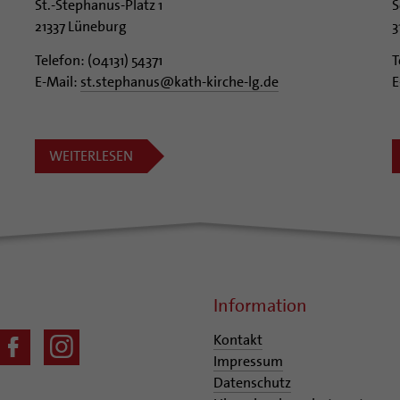
St.-Stephanus-Platz 1
S
21337 Lüneburg
3
Telefon: (04131) 54371
T
E-Mail:
st.stephanus@kath-kirche-lg.de
E
WEITERLESEN
Information
Kontakt
Impressum
Datenschutz