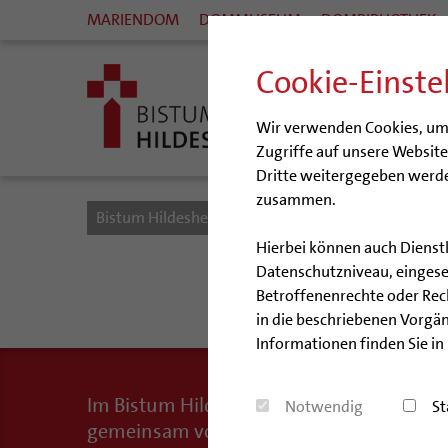
MARIENDOM
DOMMUSEUM
DOMBIBLIOTHEK
Cookie-Einste
Wir verwenden Cookies, um I
Zugriffe auf unsere Websit
Dritte weitergegeben werde
zusammen.
Bistum Hildesheim
Kirche & Gesellschaft
Ö
Hierbei können auch Dienst
Datenschutzniveau, eingeset
Betroffenenrechte oder Recht
in die beschriebenen Vorgän
Informationen finden Sie in
Im Bistum Hildesheim gibt es drei Ökum
Notwendig
St
gemeinsam von evangelischer und kathol