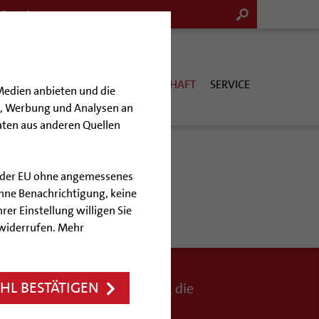
G & KULTUR
KIRCHE & GESELLSCHAFT
SERVICE
Medien anbieten und die
en, Werbung und Analysen an
aten aus anderen Quellen
lb der EU ohne angemessenes
hne Benachrichtigung, keine
rer Einstellung willigen Sie
 widerrufen. Mehr
L BESTÄTIGEN
 Gemeinderäumen und Büros, die