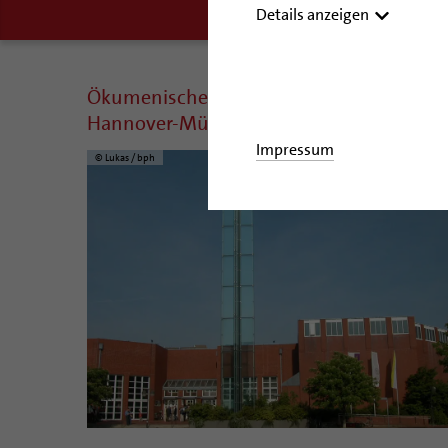
Details anzeigen
Ökumenisches Kirchencentrum
Hannover-Mühlenberg
Impressum
© Lukas / bph