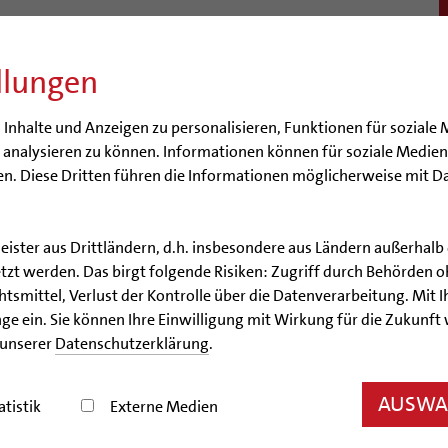
llungen
BISTUM
SEELSORGE
BERATUNG & HILFE
BILDUN
nhalte und Anzeigen zu personalisieren, Funktionen für soziale 
e analysieren zu können. Informationen können für soziale Medi
n. Diese Dritten führen die Informationen möglicherweise mit D
kumene
Ökumenische Zentren
leister aus Drittländern, d.h. insbesondere aus Ländern außerha
zt werden. Das birgt folgende Risiken: Zugriff durch Behörden o
Ökumenische Zentren
smittel, Verlust der Kontrolle über die Datenverarbeitung. Mit Ih
ge ein. Sie können Ihre Einwilligung mit Wirkung für die Zukunft
 unserer
Datenschutzerklärung
.
AUSWAH
enische Zentren, d.h. Gebäude mit Kirchenräumen,
atistik
Externe Medien
ischer Kirche genutzt werden: