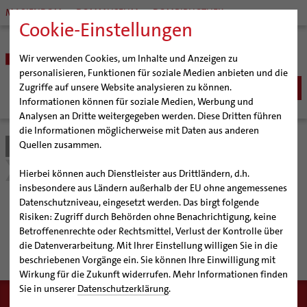
MARIENDOM
DOMMUSEUM
DOMBIBLIOTHEK
Cookie-Einstellungen
Wir verwenden Cookies, um Inhalte und Anzeigen zu
personalisieren, Funktionen für soziale Medien anbieten und die
Zugriffe auf unsere Website analysieren zu können.
Informationen können für soziale Medien, Werbung und
Analysen an Dritte weitergegeben werden. Diese Dritten führen
BISTUM
die Informationen möglicherweise mit Daten aus anderen
Quellen zusammen.
Bistum Hildesheim
Beratung & Hilfe
Bischöfe
SEELSORGE
Organisation
Bischof Dr. Heiner Wilmer SCJ
Ehe-, Familien-, und Lebensberatung (EFL)
Katholisch werden
Hierbei können auch Dienstleister aus Drittländern, d.h.
BERATUNG & HILFE
Pfarrgemeinden
Weihbischof Dr. Martin Marahrens
Generalvikariat
insbesondere aus Ländern außerhalb der EU ohne angemessenes
Glaube leben
Wiedereintritt
Ehe-, Familien-, und Lebensberatung (EFL)
Datenschutzniveau, eingesetzt werden. Das birgt folgende
Hildesheimer Dom
Bischof em. Norbert Trelle
Gremien
Ehe-, Familien-, und
Taufe
Erwachsenenkatechumenat
Glaubensveranstaltungen
Risiken: Zugriff durch Behörden ohne Benachrichtigung, keine
Schwangerenberatung
Wallfahrten | Pilgern
Weihbischof em. Bongartz
Diözesangericht
Virtueller Rundgang durch den Dom
Erstkommunion
Fragen zur Taufe
Betroffenenrechte oder Rechtsmittel, Verlust der Kontrolle über
Lebensberatung (EFL)
Prävention und Hilfe bei sexualisierter Gewalt
Beratungsstellen
Veranstaltungen
Weihbischof em. Schwerdtfeger
Gemeindegremien
Tausendjähriger Rosenstock
Termine Wallfahrten und Pilgern
die Datenverarbeitung. Mit Ihrer Einstellung willigen Sie in die
Firmung
Erwachsenentaufe
Schuldnerberatung
beschriebenen Vorgänge ein. Sie können Ihre Einwilligung mit
Strategieprozess
Weihbischof em. Koitz
Die Hildesheimer Dommusik
Jakobswege im Bistum Hildesheim
Hochzeit
Taufsymbole
Wirkung für die Zukunft widerrufen. Mehr Informationen finden
Caritas
Beratungsstellen
Jugend
Bischof em. Dr. Wüstenberg
Lebensende
Katholisch heiraten
Sie in unserer
Datenschutzerklärung
.
Bischöfliche Stiftung Gemeinsam für das Leben
Geschichte des Bistums
Sedisvakanz
Newsletter für Ministrantinnen und Ministranten