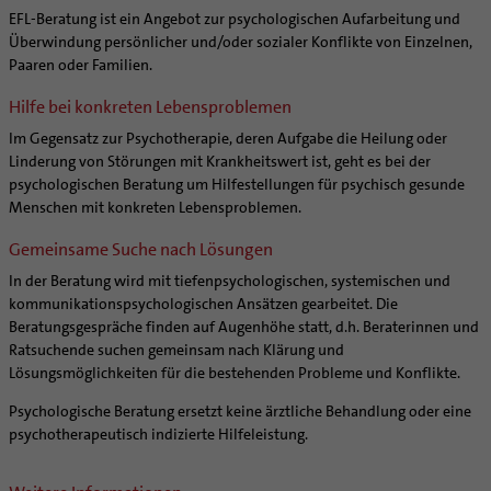
Kategoriale und Diakonale Seelsorge
Bolivientag 2026
Ökotheologie
EFL-Beratung ist ein Angebot zur psychologischen Aufarbeitung und
Medienstelle
Kirchliches Arbeitsrecht
Notfall
Überwindung persönlicher und/oder sozialer Konflikte von Einzelnen,
Schöpfungsspiritualität
Newsletter
Schematismus
Polizei- und Feuerwehr
Paaren oder Familien.
Umweltbildung
Personalentwicklung
Schule
Zukunftsräume
Hilfe bei konkreten Lebensproblemen
Unterstützungsangebot für Seelsorgende
Gefängnisseelsorge
Aktuelles
Im Gegensatz zur Psychotherapie, deren Aufgabe die Heilung oder
Supervision
Segensorte
Linderung von Störungen mit Krankheitswert ist, geht es bei der
Veranstaltungen
Coaching
psychologischen Beratung um Hilfestellungen für psychisch gesunde
Menschen mit konkreten Lebensproblemen.
Aufbrüche in der Kirche
Ehrenamtliche
Gemeinsame Suche nach Lösungen
KirchenZeitung online
In der Beratung wird mit tiefenpsychologischen, systemischen und
Verwaltungsbeauftragte / Verwaltungsleitungen in
kommunikationspsychologischen Ansätzen gearbeitet. Die
Pfarrgemeinden
Beratungsgespräche finden auf Augenhöhe statt, d.h. Beraterinnen und
Ratsuchende suchen gemeinsam nach Klärung und
Lösungsmöglichkeiten für die bestehenden Probleme und Konflikte.
Psychologische Beratung ersetzt keine ärztliche Behandlung oder eine
psychotherapeutisch indizierte Hilfeleistung.