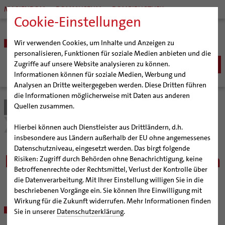
MARIENDOM
DOMMUSEUM
DOMBIBLIOTHEK
Cookie-Einstellungen
Wir verwenden Cookies, um Inhalte und Anzeigen zu
personalisieren, Funktionen für soziale Medien anbieten und die
Zugriffe auf unsere Website analysieren zu können.
Informationen können für soziale Medien, Werbung und
Analysen an Dritte weitergegeben werden. Diese Dritten führen
BISTUM
die Informationen möglicherweise mit Daten aus anderen
Quellen zusammen.
Bistum Hildesheim
Bildung & Kultur
Schulen | Hochschulen
Bischöfe
SEELSORGE
Organisation
Bischof Dr. Heiner Wilmer SCJ
Stellenanzeigen
Katholisch werden
Hierbei können auch Dienstleister aus Drittländern, d.h.
BERATUNG & HILFE
Pfarrgemeinden
Weihbischof Dr. Martin Marahrens
Generalvikariat
insbesondere aus Ländern außerhalb der EU ohne angemessenes
Glaube leben
Wiedereintritt
Ehe-, Familien-, und Lebensberatung (EFL)
Datenschutzniveau, eingesetzt werden. Das birgt folgende
BILDUNG & KULTUR
Hildesheimer Dom
Bischof em. Norbert Trelle
Gremien
Freie Stellen an katholischen
Taufe
Erwachsenenkatechumenat
Glaubensveranstaltungen
Risiken: Zugriff durch Behörden ohne Benachrichtigung, keine
Schwangerenberatung
Wallfahrten | Pilgern
Weihbischof em. Bongartz
Diözesangericht
Virtueller Rundgang durch den Dom
Schulen | Hochschulen
Erstkommunion
Fragen zur Taufe
Betroffenenrechte oder Rechtsmittel, Verlust der Kontrolle über
Schulen
Prävention und Hilfe bei sexualisierter Gewalt
Beratungsstellen
Veranstaltungen
Weihbischof em. Schwerdtfeger
Gemeindegremien
Tausendjähriger Rosenstock
Termine Wallfahrten und Pilgern
Katholische Schulen im Bistum
die Datenverarbeitung. Mit Ihrer Einstellung willigen Sie in die
Firmung
Erwachsenentaufe
Schuldnerberatung
beschriebenen Vorgänge ein. Sie können Ihre Einwilligung mit
Strategieprozess
Weihbischof em. Koitz
Die Hildesheimer Dommusik
Jakobswege im Bistum Hildesheim
Veranstaltungen
Hochzeit
Taufsymbole
Wirkung für die Zukunft widerrufen. Mehr Informationen finden
Caritas
Beratungsstellen
Jugend
Bischof em. Dr. Wüstenberg
Schulpastoral
Sozialpädagogische Fachkraft / Schwerpunkt Beratung (w/m/d) an
Lebensende
Katholisch heiraten
Sie in unserer
Datenschutzerklärung
.
Bischöfliche Stiftung Gemeinsam für das Leben
Geschichte des Bistums
Sedisvakanz
Newsletter für Ministrantinnen und Ministranten
der Ludwig-Windthorst-Schule Hannover
Hochschulpastoral