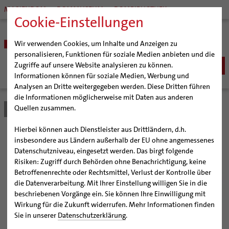
MARIENDOM
DOMMUSEUM
DOMBIBLIOTHEK
Cookie-Einstellungen
Wir verwenden Cookies, um Inhalte und Anzeigen zu
personalisieren, Funktionen für soziale Medien anbieten und die
Zugriffe auf unsere Website analysieren zu können.
Informationen können für soziale Medien, Werbung und
Analysen an Dritte weitergegeben werden. Diese Dritten führen
BISTUM
die Informationen möglicherweise mit Daten aus anderen
Quellen zusammen.
Bistum Hildesheim
Service
Angebote
Newsletter
Bischöfe
SEELSORGE
Organisation
Bischof Dr. Heiner Wilmer SCJ
Katholisch werden
Hierbei können auch Dienstleister aus Drittländern, d.h.
BERATUNG & HILFE
Pfarrgemeinden
Weihbischof Dr. Martin Marahrens
Generalvikariat
Newsletter
insbesondere aus Ländern außerhalb der EU ohne angemessenes
Glaube leben
Wiedereintritt
Ehe-, Familien-, und Lebensberatung (EFL)
Datenschutzniveau, eingesetzt werden. Das birgt folgende
BILDUNG & KULTUR
Hildesheimer Dom
Bischof em. Norbert Trelle
Gremien
Taufe
Erwachsenenkatechumenat
Glaubensveranstaltungen
Risiken: Zugriff durch Behörden ohne Benachrichtigung, keine
Schwangerenberatung
Wallfahrten | Pilgern
Weihbischof em. Bongartz
Diözesangericht
Virtueller Rundgang durch den Dom
Schulen | Hochschulen
KIRCHE & GESELLSCHAFT
Erstkommunion
Fragen zur Taufe
Betroffenenrechte oder Rechtsmittel, Verlust der Kontrolle über
Prävention und Hilfe bei sexualisierter Gewalt
Beratungsstellen
Veranstaltungen
Weihbischof em. Schwerdtfeger
Gemeindegremien
Tausendjähriger Rosenstock
Termine Wallfahrten und Pilgern
Dommuseum
Katholische Schulen im Bistum
die Datenverarbeitung. Mit Ihrer Einstellung willigen Sie in die
Firmung
Erwachsenentaufe
Ökumene
SERVICE
Schuldnerberatung
beschriebenen Vorgänge ein. Sie können Ihre Einwilligung mit
Strategieprozess
Weihbischof em. Koitz
Die Hildesheimer Dommusik
Jakobswege im Bistum Hildesheim
Dombibliothek
Veranstaltungen
Hochzeit
Taufsymbole
Interreligiöser Dialog
Wirkung für die Zukunft widerrufen. Mehr Informationen finden
Caritas
Beratungsstellen
Angebote
Jugend
Bischof em. Dr. Wüstenberg
Bistumsarchiv
Schulpastoral
Lebensende
Katholisch heiraten
Sie in unserer
Datenschutzerklärung
.
Weltkirche
Bischöfliche Stiftung Gemeinsam für das Leben
Abenteuer Glaube
Geschichte des Bistums
Sedisvakanz
Newsletter für Ministrantinnen und Ministranten
Katholische Akademie des Bistums Hildesheim
Hochschulpastoral
Projekte