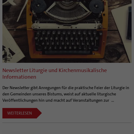
Kategoriale und Diakonale Seelsorge
Aufbrüche in der Kirche
Notfall
Ehrenamtliche
Polizei- und Feuerwehr
KirchenZeitung online
Schule
Verwaltungsbeauftragte / Verwaltungsleitungen in
Gefängnisseelsorge
Pfarrgemeinden
Segensorte
Materialien
Aktuelles
Altersvorsorge und Ruhestand
Newsletter Liturgie und Kirchenmusikalische
Arbeitshilfen
Informationen
Bistumsatlas
Der Newsletter gibt Anregungen für die praktische Feier der Liturgie in
Beruf und Familie
den Gemeinden unseres Bistums, weist auf aktuelle liturgische
KODA
Veröffentlichungen hin und macht auf Veranstaltungen zur ...
Direktorium
WEITERLESEN
Mitarbeitervertretung
Institutionelles Schutzkonzept
Kirchlicher Anzeiger