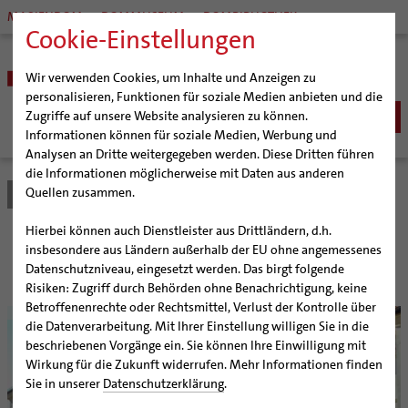
MARIENDOM
DOMMUSEUM
DOMBIBLIOTHEK
Cookie-Einstellungen
Wir verwenden Cookies, um Inhalte und Anzeigen zu
personalisieren, Funktionen für soziale Medien anbieten und die
Zugriffe auf unsere Website analysieren zu können.
Informationen können für soziale Medien, Werbung und
Analysen an Dritte weitergegeben werden. Diese Dritten führen
BISTUM
die Informationen möglicherweise mit Daten aus anderen
Quellen zusammen.
Bistum Hildesheim
Bistum
Organisation
Bischöfe
Organisation
Bischof Dr. Heiner Wilmer SCJ
Hierbei können auch Dienstleister aus Drittländern, d.h.
Weihbischof Dr. Martin Marahrens
Generalvikariat
Organisation
insbesondere aus Ländern außerhalb der EU ohne angemessenes
Datenschutzniveau, eingesetzt werden. Das birgt folgende
Bischof em. Norbert Trelle
Gremien
Risiken: Zugriff durch Behörden ohne Benachrichtigung, keine
Weihbischof em. Bongartz
Diözesangericht
Betroffenenrechte oder Rechtsmittel, Verlust der Kontrolle über
© Gossmann / bph
Weihbischof em. Schwerdtfeger
Gemeindegremien
die Datenverarbeitung. Mit Ihrer Einstellung willigen Sie in die
beschriebenen Vorgänge ein. Sie können Ihre Einwilligung mit
Weihbischof em. Koitz
Pfarrgemeinden
Wirkung für die Zukunft widerrufen. Mehr Informationen finden
Bischof em. Dr. Wüstenberg
Hildesheimer Dom
Sie in unserer
Datenschutzerklärung
.
Sedisvakanz