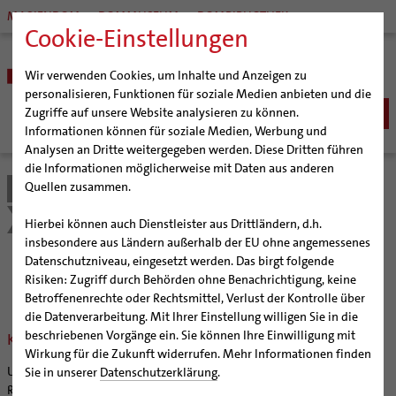
MARIENDOM
DOMMUSEUM
DOMBIBLIOTHEK
Cookie-Einstellungen
Wir verwenden Cookies, um Inhalte und Anzeigen zu
personalisieren, Funktionen für soziale Medien anbieten und die
Zugriffe auf unsere Website analysieren zu können.
Informationen können für soziale Medien, Werbung und
Analysen an Dritte weitergegeben werden. Diese Dritten führen
BISTUM
die Informationen möglicherweise mit Daten aus anderen
Quellen zusammen.
Bistum Hildesheim
Kirche & Gesellschaft
Bischöfe
SEELSORGE
Organisation
Bischof Dr. Heiner Wilmer SCJ
Bolivienpartnerschaft
Ökologische Fonds
Katholisch werden
Hierbei können auch Dienstleister aus Drittländern, d.h.
BERATUNG & HILFE
Pfarrgemeinden
Weihbischof Dr. Martin Marahrens
Generalvikariat
insbesondere aus Ländern außerhalb der EU ohne angemessenes
Glaube leben
Wiedereintritt
Ehe-, Familien-, und Lebensberatung (EFL)
Datenschutzniveau, eingesetzt werden. Das birgt folgende
BILDUNG & KULTUR
Hildesheimer Dom
Bischof em. Norbert Trelle
Gremien
Ökologische Fonds
Taufe
Erwachsenenkatechumenat
Glaubensveranstaltungen
Risiken: Zugriff durch Behörden ohne Benachrichtigung, keine
Schwangerenberatung
Wallfahrten | Pilgern
Weihbischof em. Bongartz
Diözesangericht
Virtueller Rundgang durch den Dom
Schulen | Hochschulen
KIRCHE & GESELLSCHAFT
Erstkommunion
Fragen zur Taufe
Betroffenenrechte oder Rechtsmittel, Verlust der Kontrolle über
Prävention und Hilfe bei sexualisierter Gewalt
Beratungsstellen
Veranstaltungen
Weihbischof em. Schwerdtfeger
Gemeindegremien
Tausendjähriger Rosenstock
Termine Wallfahrten und Pilgern
Dommuseum
Katholische Schulen im Bistum
die Datenverarbeitung. Mit Ihrer Einstellung willigen Sie in die
Firmung
Erwachsenentaufe
Ökumene
Schuldnerberatung
beschriebenen Vorgänge ein. Sie können Ihre Einwilligung mit
Klimafonds
Strategieprozess
Weihbischof em. Koitz
Die Hildesheimer Dommusik
Jakobswege im Bistum Hildesheim
Dombibliothek
Veranstaltungen
Hochzeit
Taufsymbole
Interreligiöser Dialog
Wirkung für die Zukunft widerrufen. Mehr Informationen finden
Caritas
Beratungsstellen
Jugend
Bischof em. Dr. Wüstenberg
Bistumsarchiv
Schulpastoral
Um die klimaschädlichen Auswirkungen von Langstreckenflügen im
Lebensende
Katholisch heiraten
Sie in unserer
Datenschutzerklärung
.
Weltkirche
Bischöfliche Stiftung Gemeinsam für das Leben
Geschichte des Bistums
Sedisvakanz
Newsletter für Ministrantinnen und Ministranten
Katholische Akademie des Bistums Hildesheim
Hochschulpastoral
Projekte
Rahmen der Partnerschaft zu minimieren, bieten wir allen