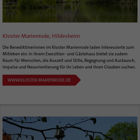
Personalentwicklung
Zukunftsräume
Unterstützungsangebot für Seelsorgende
Aktuelles
Supervision
Veranstaltungen
Coaching
Kloster Marienrode, Hildesheim
Aufbrüche in der Kirche
Ehrenamtliche
Die Benediktinerinnen im Kloster Marienrode laden Interessierte zum
Mitleben ein. In ihrem Exerzitien- und Gästehaus bietet sie zudem
KirchenZeitung online
Raum für Menschen, die Auszeit und Stille, Begegnung und Austausch,
Verwaltungsbeauftragte / Verwaltungsleitungen in
Impulse und Neuorientierung für ihr Leben und ihren Glauben suchen.
Pfarrgemeinden
WWW.KLOSTER-MARIENRODE.DE