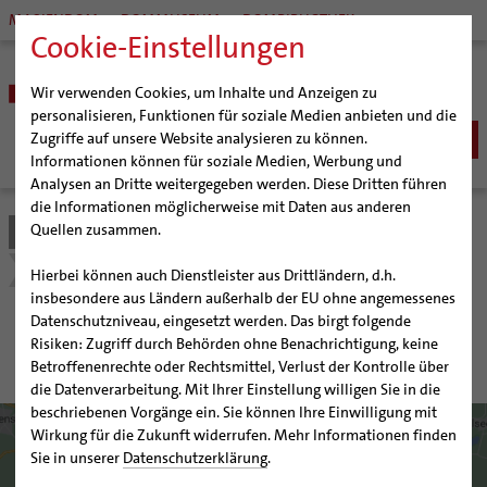
MARIENDOM
DOMMUSEUM
DOMBIBLIOTHEK
Cookie-Einstellungen
Wir verwenden Cookies, um Inhalte und Anzeigen zu
personalisieren, Funktionen für soziale Medien anbieten und die
Zugriffe auf unsere Website analysieren zu können.
Informationen können für soziale Medien, Werbung und
Analysen an Dritte weitergegeben werden. Diese Dritten führen
BISTUM
die Informationen möglicherweise mit Daten aus anderen
Quellen zusammen.
Bistum Hildesheim
Seelsorge
Spiritualität
Bischöfe
SEELSORGE
Organisation
Bischof Dr. Heiner Wilmer SCJ
Lebens- und Glaubensorte
Katholisch werden
Hierbei können auch Dienstleister aus Drittländern, d.h.
Pfarrgemeinden
Weihbischof Dr. Martin Marahrens
Generalvikariat
insbesondere aus Ländern außerhalb der EU ohne angemessenes
Glaube leben
Wiedereintritt
Datenschutzniveau, eingesetzt werden. Das birgt folgende
Hildesheimer Dom
Bischof em. Norbert Trelle
Gremien
Lebens- und Glaubensorte
Taufe
Erwachsenenkatechumenat
Glaubensveranstaltungen
Risiken: Zugriff durch Behörden ohne Benachrichtigung, keine
Wallfahrten | Pilgern
Weihbischof em. Bongartz
Diözesangericht
Virtueller Rundgang durch den Dom
Erstkommunion
Fragen zur Taufe
Betroffenenrechte oder Rechtsmittel, Verlust der Kontrolle über
Veranstaltungen
Weihbischof em. Schwerdtfeger
Gemeindegremien
Tausendjähriger Rosenstock
Termine Wallfahrten und Pilgern
die Datenverarbeitung. Mit Ihrer Einstellung willigen Sie in die
Firmung
Erwachsenentaufe
beschriebenen Vorgänge ein. Sie können Ihre Einwilligung mit
Strategieprozess
Weihbischof em. Koitz
Die Hildesheimer Dommusik
Jakobswege im Bistum Hildesheim
Hochzeit
Taufsymbole
Wirkung für die Zukunft widerrufen. Mehr Informationen finden
Jugend
Bischof em. Dr. Wüstenberg
Lebensende
Katholisch heiraten
Sie in unserer
Datenschutzerklärung
.
Geschichte des Bistums
Sedisvakanz
Newsletter für Ministrantinnen und Ministranten