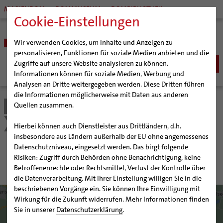
MARIENDOM
DOMMUSEUM
DOMBIBLIOTHEK
Cookie-Einstellungen
Wir verwenden Cookies, um Inhalte und Anzeigen zu
personalisieren, Funktionen für soziale Medien anbieten und die
Zugriffe auf unsere Website analysieren zu können.
Informationen können für soziale Medien, Werbung und
Analysen an Dritte weitergegeben werden. Diese Dritten führen
BISTUM
die Informationen möglicherweise mit Daten aus anderen
Quellen zusammen.
Bistum Hildesheim
Seelsorge
Spiritualität
Bischöfe
SEELSORGE
Organisation
Bischof Dr. Heiner Wilmer SCJ
Lebens- und Glaubensorte
Orte des Glaubens
Katholisch werden
Hierbei können auch Dienstleister aus Drittländern, d.h.
Pfarrgemeinden
Weihbischof Dr. Martin Marahrens
Generalvikariat
insbesondere aus Ländern außerhalb der EU ohne angemessenes
Glaube leben
Wiedereintritt
Datenschutzniveau, eingesetzt werden. Das birgt folgende
Hildesheimer Dom
Bischof em. Norbert Trelle
Gremien
Karmel St. Josef
Taufe
Erwachsenenkatechumenat
Glaubensveranstaltungen
Risiken: Zugriff durch Behörden ohne Benachrichtigung, keine
Wallfahrten | Pilgern
Weihbischof em. Bongartz
Diözesangericht
Virtueller Rundgang durch den Dom
Erstkommunion
Fragen zur Taufe
Betroffenenrechte oder Rechtsmittel, Verlust der Kontrolle über
Veranstaltungen
Weihbischof em. Schwerdtfeger
Gemeindegremien
Tausendjähriger Rosenstock
Termine Wallfahrten und Pilgern
die Datenverarbeitung. Mit Ihrer Einstellung willigen Sie in die
Firmung
Erwachsenentaufe
beschriebenen Vorgänge ein. Sie können Ihre Einwilligung mit
Strategieprozess
Weihbischof em. Koitz
Die Hildesheimer Dommusik
Jakobswege im Bistum Hildesheim
Hochzeit
Taufsymbole
Wirkung für die Zukunft widerrufen. Mehr Informationen finden
Jugend
Bischof em. Dr. Wüstenberg
Lebensende
Katholisch heiraten
Sie in unserer
Datenschutzerklärung
.
Geschichte des Bistums
Sedisvakanz
Newsletter für Ministrantinnen und Ministranten