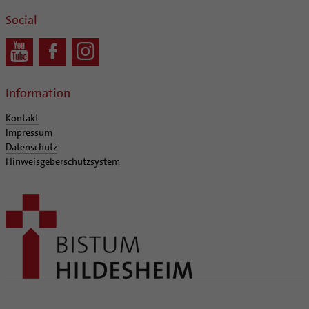
Personalentwicklung
Zukunftsräume
Social
Unterstützungsangebot für Seelsorgende
Aktuelles
Supervision
Veranstaltungen
Coaching
Aufbrüche in der Kirche
Information
Ehrenamtliche
Kontakt
KirchenZeitung online
Impressum
Verwaltungsbeauftragte / Verwaltungsleitungen in
Datenschutz
Pfarrgemeinden
Hinweisgeberschutzsystem