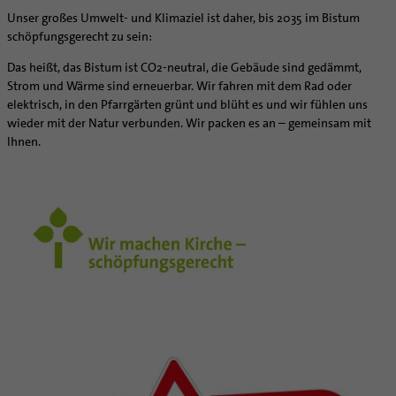
Kategoriale und Diakonale Seelsorge
Unser großes Umwelt- und Klimaziel ist daher, bis 2035 im Bistum
SERVICE
Notfall
schöpfungsgerecht zu sein:
Polizei- und Feuerwehr
Angebote
Das heißt, das Bistum ist CO2-neutral, die Gebäude sind gedämmt,
Schule
Materialien
Abenteuer Glaube
Strom und Wärme sind erneuerbar. Wir fahren mit dem Rad oder
Gefängnisseelsorge
Unterstützung für Pfarreien und Einrichtungen
Aktuelles
elektrisch, in den Pfarrgärten grünt und blüht es und wir fühlen uns
wieder mit der Natur verbunden. Wir packen es an – gemeinsam mit
Segensorte
Prävention
Altersvorsorge und Ruhestand
Ihnen.
Fortbildungen
Arbeitshilfen
Stellenangebote
Bistumsatlas
Liturgie und Kirchenmusik
Beruf und Familie
Lokale Kirchenentwicklung
KODA
#diegruenegemeinde
Direktorium
Internationale Freiwilligendienste
Mitarbeitervertretung
Netzwerk ChancenGleich
Institutionelles Schutzkonzept
Büchereien
Kirchlicher Anzeiger
Medienstelle
Kirchliches Arbeitsrecht
Newsletter
Schematismus