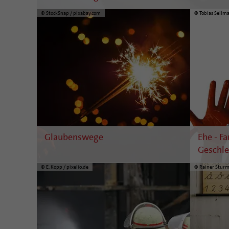
© StockSnap / pixabay.com
© Tobias Sellma
Glaubenswege
Ehe - Fa
Geschle
© E. Kopp / pixelio.de
© Rainer Sturm 