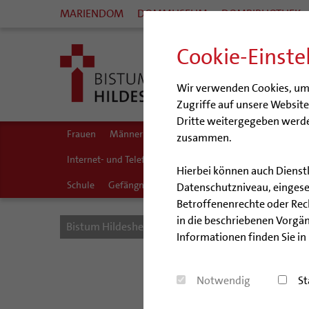
MARIENDOM
DOMMUSEUM
DOMBIBLIOTHEK
Cookie-Einste
Wir verwenden Cookies, um I
Zugriffe auf unsere Websit
Dritte weitergegeben werde
Frauen
Männer
Queersensible Seelsorge
City- un
zusammen.
Internet- und Telefon
Krankenhaus
Künstler
Glau
Hierbei können auch Dienst
Schule
Gefängnisseelsorge
Segensorte
Datenschutzniveau, eingeset
Betroffenenrechte oder Recht
in die beschriebenen Vorgän
Bistum Hildesheim
Seelsorge
Seelsorgefeld
Informationen finden Sie in
Notwendig
St