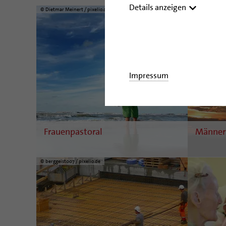
Details anzeigen
© Dietmar Meinert / pixelio.de
© Jörg Kleinsch
Impressum
Frauenpastoral
Männer
© berggeist007 / pixelio.de