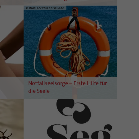
© Rosel Eckstein / pixelio.de
Notfallseelsorge – Erste Hilfe für
die Seele