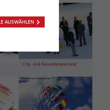
© Stephanie Hofschlaeger / pixelio.de
LE AUSWÄHLEN
City- und Passantenpastoral
© Rainer Sturm / pixelio.de