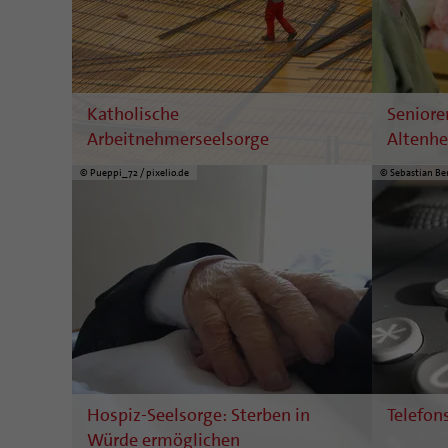
Katholische
Seniore
Arbeitnehmerseelsorge
Altenhe
© Pueppi_72 / pixelio.de
© Sebastian Ber
Hospiz-Seelsorge: Sterben in
Telefon
Würde ermöglichen