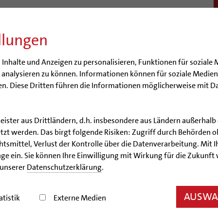
llungen
BISTUM
SEELSORGE
BERATUNG & HILFE
BILDUN
nhalte und Anzeigen zu personalisieren, Funktionen für soziale 
e analysieren zu können. Informationen können für soziale Medi
n. Diese Dritten führen die Informationen möglicherweise mit D
d Passanten
Arbeitnehmer
Altenheim | Senioren
Menschen mit Be
benswege
Ehe - Familie - Geschlechtergerechtigkeit
Kategoriale und 
leister aus Drittländern, d.h. insbesondere aus Ländern außerha
zt werden. Das birgt folgende Risiken: Zugriff durch Behörden o
smittel, Verlust der Kontrolle über die Datenverarbeitung. Mit Ih
ge ein. Sie können Ihre Einwilligung mit Wirkung für die Zukunft
er
 unserer
Datenschutzerklärung
.
Seelsorgefelder
AUSWAH
atistik
Externe Medien