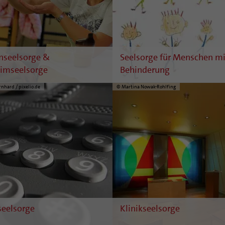
nseelsorge &
Seelsorge für Menschen mi
imseelsorge
Behinderung
nhard / pixelio.de
© Martina Nowak-Rohlfing
seelsorge
Klinikseelsorge