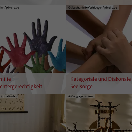
ier / pixelio.de
© Stephanie Hofschlaeger / pixelio.de
milie -
Kategoriale und Diakonale
chtergerechtigkeit
Seelsorge
/ pixelio.de
© Congregatio Jesu