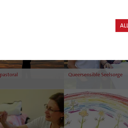
midt / pixelio.de
© Wala/bph
AL
pastoral
Queersensible Seelsorge