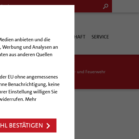
G & KULTUR
KIRCHE & GESELLSCHAFT
SERVICE
Medien anbieten und die
en, Werbung und Analysen an
aten aus anderen Quellen
hinderung
Muttersprachen
Hospiz
Diakonale Seelsorge
Notfall
Polizei- und Feuerwehr
lb der EU ohne angemessenes
hne Benachrichtigung, keine
rer Einstellung willigen Sie
 widerrufen. Mehr
L BESTÄTIGEN