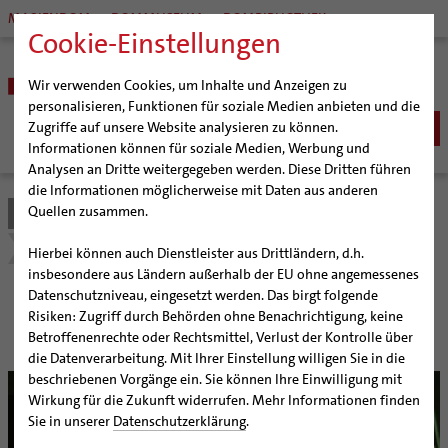
MARIENDOM
DOMMUSEUM
DOMBIBLIOTHEK
Cookie-Einstellungen
Wir verwenden Cookies, um Inhalte und Anzeigen zu
personalisieren, Funktionen für soziale Medien anbieten und die
Zugriffe auf unsere Website analysieren zu können.
Informationen können für soziale Medien, Werbung und
Analysen an Dritte weitergegeben werden. Diese Dritten führen
BISTUM
die Informationen möglicherweise mit Daten aus anderen
Quellen zusammen.
Bistum Hildesheim
Bildung & Kultur
Schulen | Hochschulen
Bischöfe
SEELSORGE
Organisation
Bischof Dr. Heiner Wilmer SCJ
Religionsunterricht
Katholisch werden
Hierbei können auch Dienstleister aus Drittländern, d.h.
BERATUNG & HILFE
Pfarrgemeinden
Weihbischof Dr. Martin Marahrens
Generalvikariat
insbesondere aus Ländern außerhalb der EU ohne angemessenes
Glaube leben
Wiedereintritt
Ehe-, Familien-, und Lebensberatung (EFL)
Datenschutzniveau, eingesetzt werden. Das birgt folgende
BILDUNG & KULTUR
Hildesheimer Dom
Bischof em. Norbert Trelle
Gremien
Religionsunterricht
Taufe
Erwachsenenkatechumenat
Glaubensveranstaltungen
Risiken: Zugriff durch Behörden ohne Benachrichtigung, keine
Schwangerenberatung
Wallfahrten | Pilgern
Weihbischof em. Bongartz
Diözesangericht
Virtueller Rundgang durch den Dom
Schulen | Hochschulen
Erstkommunion
Fragen zur Taufe
Betroffenenrechte oder Rechtsmittel, Verlust der Kontrolle über
Prävention und Hilfe bei sexualisierter Gewalt
Beratungsstellen
Veranstaltungen
Weihbischof em. Schwerdtfeger
Gemeindegremien
Tausendjähriger Rosenstock
Termine Wallfahrten und Pilgern
Katholische Schulen im Bistum
die Datenverarbeitung. Mit Ihrer Einstellung willigen Sie in die
Firmung
Erwachsenentaufe
Schuldnerberatung
beschriebenen Vorgänge ein. Sie können Ihre Einwilligung mit
Strategieprozess
Weihbischof em. Koitz
Die Hildesheimer Dommusik
Jakobswege im Bistum Hildesheim
Veranstaltungen
Hochzeit
Taufsymbole
Wirkung für die Zukunft widerrufen. Mehr Informationen finden
Caritas
Beratungsstellen
Jugend
Bischof em. Dr. Wüstenberg
Schulpastoral
Lebensende
Katholisch heiraten
Sie in unserer
Datenschutzerklärung
.
Bischöfliche Stiftung Gemeinsam für das Leben
Geschichte des Bistums
Sedisvakanz
Newsletter für Ministrantinnen und Ministranten
Hochschulpastoral