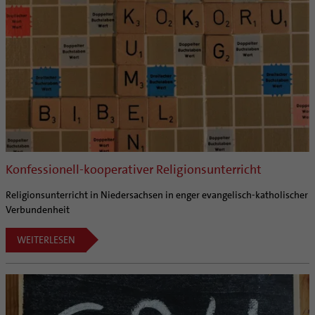
Coaching
Aufbrüche in der Kirche
Ehrenamtliche
KirchenZeitung online
Verwaltungsbeauftragte / Verwaltungsleitungen in
Pfarrgemeinden
Konfessionell-kooperativer Religionsunterricht
Religionsunterricht in Niedersachsen in enger evangelisch-katholischer
Verbundenheit
WEITERLESEN