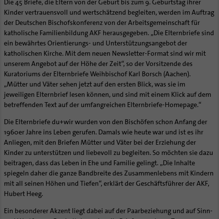
Die 45 Briefe, die Eltern von der Geburt bis zum 9. Geburtstag ihrer
Kinder vertrauensvoll und wertschätzend begleiten, werden im Auftrag
der Deutschen Bischofskonferenz von der Arbeitsgemeinschaft für
katholische Familienbildung AKF herausgegeben. „Die Elternbriefe sind
ein bewährtes Orientierungs- und Unterstützungsangebot der
katholischen Kirche. Mit dem neuen Newsletter-Format sind wir mit
unserem Angebot auf der Höhe der Zeit“, so der Vorsitzende des
Kuratoriums der Elternbriefe Weihbischof Karl Borsch (Aachen).
„Mütter und Väter sehen jetzt auf den ersten Blick, was sie im
jeweiligen Elternbrief lesen können, und sind mit einem Klick auf dem
betreffenden Text auf der umfangreichen Elternbriefe-Homepage.“
Die Elternbriefe du+wir wurden von den Bischöfen schon Anfang der
1960er Jahre ins Leben gerufen. Damals wie heute war und ist es ihr
Anliegen, mit den Briefen Mütter und Väter bei der Erziehung der
Kinder zu unterstützen und liebevoll zu begleiten. So möchten sie dazu
beitragen, dass das Leben in Ehe und Familie gelingt. „Die Inhalte
spiegeln daher die ganze Bandbreite des Zusammenlebens mit Kindern
mit all seinen Höhen und Tiefen“, erklärt der Geschäftsführer der AKF,
Hubert Heeg.
Ein besonderer Akzent liegt dabei auf der Paarbeziehung und auf Sinn-