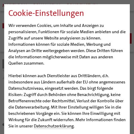
MARIENDOM
DOMMUSEUM
DOMBIBLIOTHEK
Cookie-Einstellungen
Wir verwenden Cookies, um Inhalte und Anzeigen zu
personalisieren, Funktionen für soziale Medien anbieten und die
Zugriffe auf unsere Website analysieren zu können.
Informationen können für soziale Medien, Werbung und
Analysen an Dritte weitergegeben werden. Diese Dritten führen
BISTUM
die Informationen möglicherweise mit Daten aus anderen
Quellen zusammen.
Bistum Hildesheim
Seelsorge
Seelsorgefelder
Bischöfe
SEELSORGE
Organisation
Bischof Dr. Heiner Wilmer SCJ
Ehe - Familie - Geschlechtergerechtigkeit
Katholisch werden
Hierbei können auch Dienstleister aus Drittländern, d.h.
Pfarrgemeinden
Weihbischof Dr. Martin Marahrens
Generalvikariat
insbesondere aus Ländern außerhalb der EU ohne angemessenes
Glaube leben
Wiedereintritt
Datenschutzniveau, eingesetzt werden. Das birgt folgende
Hildesheimer Dom
Bischof em. Norbert Trelle
Gremien
Ehe - Familie -
Taufe
Erwachsenenkatechumenat
Glaubensveranstaltungen
Risiken: Zugriff durch Behörden ohne Benachrichtigung, keine
Wallfahrten | Pilgern
Weihbischof em. Bongartz
Diözesangericht
Virtueller Rundgang durch den Dom
Erstkommunion
Fragen zur Taufe
Betroffenenrechte oder Rechtsmittel, Verlust der Kontrolle über
Geschlechtergerechtigkeit
Veranstaltungen
Weihbischof em. Schwerdtfeger
Gemeindegremien
Tausendjähriger Rosenstock
Termine Wallfahrten und Pilgern
die Datenverarbeitung. Mit Ihrer Einstellung willigen Sie in die
Firmung
Erwachsenentaufe
beschriebenen Vorgänge ein. Sie können Ihre Einwilligung mit
Strategieprozess
Weihbischof em. Koitz
Die Hildesheimer Dommusik
Jakobswege im Bistum Hildesheim
Hochzeit
Taufsymbole
Wirkung für die Zukunft widerrufen. Mehr Informationen finden
Jugend
Bischof em. Dr. Wüstenberg
© Tobias Sellmaier / pixelio.de
Lebensende
Katholisch heiraten
Sie in unserer
Datenschutzerklärung
.
Geschichte des Bistums
Sedisvakanz
Newsletter für Ministrantinnen und Ministranten