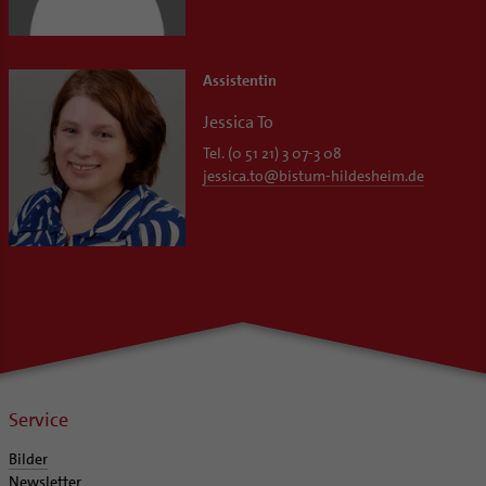
Assistentin
Jessica To
Tel. (0 51 21) 3 07-3 08
jessica.to
@
bistum-hildesheim.de
Service
Bilder
Newsletter