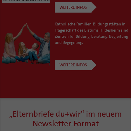
Coaching
WEITERE INFOS
Aufbrüche in der Kirche
Ehrenamtliche
Katholische Familien-Bildungsstätten in
KirchenZeitung online
Trägerschaft des Bistums Hildesheim sind
Verwaltungsbeauftragte / Verwaltungsleitungen in
Zentren für Bildung, Beratung, Begleitung
Pfarrgemeinden
und Begegnung.
WEITERE INFOS
„Elternbriefe du+wir“ im neuem
Newsletter-Format