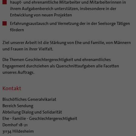
Kategoriale und Diakonale Seelsorge
haupt- und ehrenamtliche Mitarbeiter und Mitarbeiterinnen in
ihrem Aufgabenbereich unterstützen, insbesondere in der
Notfall
Entwicklung von neuen Projekten
Polizei- und Feuerwehr
Erfahrungsaustausch und Vernetzung der in der Seelsorge Tätigen
Schule
fördern
Gefängnisseelsorge
Ziel unserer Arbeit ist die Stärkung von Ehe und Familie, von Männern
Segensorte
und Frauen in ihrer Vielfalt.
Begleitung und Vernetzung
Die Themen Geschlechtergerechtigkeit und ehrenamtliches
Berufe in der Kirche
Team
Engagement durchziehen als Querschnittaufgaben alle Facetten
Orden | Gemeinschaften
Newsletter
Raum für Vielfalt
unseres Auftrags.
Weitere Infos
Diakone
Frauenorden
BERATUNG & HILFE
Kontakt
Gemeindereferent:in
Männerorden
Ehe-, Familien-, und Lebensberatung (EFL)
BILDUNG & KULTUR
Pastorale:r Mitarbeiter:in
Geistliche Gemeinschaften
Bischöfliches Generalvikariat
Schwangerenberatung
Pastoralreferent:in
Ritterorden
Bereich Sendung
Schulen | Hochschulen
KIRCHE & GESELLSCHAFT
Prävention und Hilfe bei sexualisierter Gewalt
Beratungsstellen
Abteilung Dialog und Solidarität
Priester
Ordo virginum
Dommuseum
Katholische Schulen im Bistum
Ökumene
Ehe - Familie - Geschlechtergerechtigkeit
SERVICE
Schuldnerberatung
Kirchenmusiker:in
Dombibliothek
Veranstaltungen
Domhof 18-21
Interreligiöser Dialog
Caritas
Beratungsstellen
Angebote
Religionslehrer:in
31134 Hildesheim
Bistumsarchiv
Schulpastoral
Weltkirche