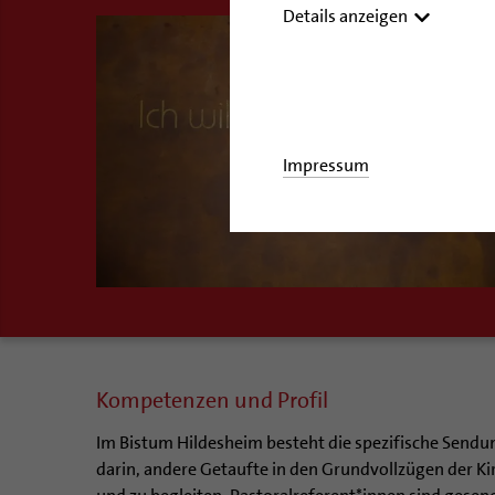
Details anzeigen
Impressum
Kompetenzen und Profil
Im Bistum Hildesheim besteht die spezifische Sendu
darin, andere Getaufte in den Grundvollzügen der Ki