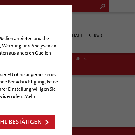
G & KULTUR
KIRCHE & GESELLSCHAFT
SERVICE
Medien anbieten und die
en, Werbung und Analysen an
aten aus anderen Quellen
er:in
Religionslehrer:in
Freiwilligendienst
lb der EU ohne angemessenes
hne Benachrichtigung, keine
rer Einstellung willigen Sie
 widerrufen. Mehr
L BESTÄTIGEN