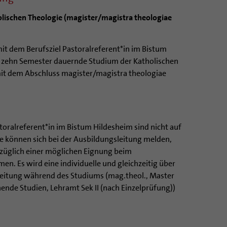
olischen Theologie (magister/magistra theologiae
t dem Berufsziel Pastoralreferent*in im Bistum
el zehn Semester dauernde Studium der Katholischen
mit dem Abschluss magister/magistra theologiae
storalreferent*in im Bistum Hildesheim sind nicht auf
ie können sich bei der Ausbildungsleitung melden,
ezüglich einer möglichen Eignung beim
. Es wird eine individuelle und gleichzeitig über
leitung während des Studiums (mag.theol., Master
ende Studien, Lehramt Sek II (nach Einzelprüfung))