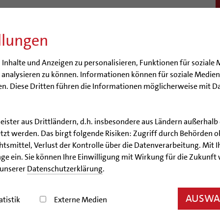
llungen
BISTUM
SEELSORGE
BERATUNG & HILFE
BILDUN
nhalte und Anzeigen zu personalisieren, Funktionen für soziale 
e analysieren zu können. Informationen können für soziale Medi
n. Diese Dritten führen die Informationen möglicherweise mit D
astorale:r Mitarbeiter:in
Pastoralreferent:in
Priester
Kirchenmusik
leister aus Drittländern, d.h. insbesondere aus Ländern außerha
zt werden. Das birgt folgende Risiken: Zugriff durch Behörden o
Kirche
Pastoralreferent:in
smittel, Verlust der Kontrolle über die Datenverarbeitung. Mit Ih
ge ein. Sie können Ihre Einwilligung mit Wirkung für die Zukunft
 unserer
Datenschutzerklärung
.
Pastoralreferent:in
AUSWAH
atistik
Externe Medien