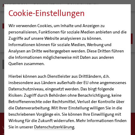
MARIENDOM
DOMMUSEUM
DOMBIBLIOTHEK
Cookie-Einstellungen
Wir verwenden Cookies, um Inhalte und Anzeigen zu
personalisieren, Funktionen für soziale Medien anbieten und die
Zugriffe auf unsere Website analysieren zu können.
Informationen können für soziale Medien, Werbung und
Analysen an Dritte weitergegeben werden. Diese Dritten führen
BISTUM
die Informationen möglicherweise mit Daten aus anderen
Quellen zusammen.
Bistum Hildesheim
Beratung & Hilfe
Schuldnerberatung
Bischöfe
SEELSORGE
Organisation
Bischof Dr. Heiner Wilmer SCJ
Katholisch werden
Hierbei können auch Dienstleister aus Drittländern, d.h.
BERATUNG & HILFE
Pfarrgemeinden
Weihbischof Dr. Martin Marahrens
Generalvikariat
Schuldnerberatung im
insbesondere aus Ländern außerhalb der EU ohne angemessenes
Glaube leben
Wiedereintritt
Ehe-, Familien-, und Lebensberatung (EFL)
Datenschutzniveau, eingesetzt werden. Das birgt folgende
Hildesheimer Dom
Bischof em. Norbert Trelle
Gremien
Taufe
Erwachsenenkatechumenat
Glaubensveranstaltungen
Bistum Hildesheim
Risiken: Zugriff durch Behörden ohne Benachrichtigung, keine
Schwangerenberatung
Wallfahrten | Pilgern
Weihbischof em. Bongartz
Diözesangericht
Virtueller Rundgang durch den Dom
Erstkommunion
Fragen zur Taufe
Betroffenenrechte oder Rechtsmittel, Verlust der Kontrolle über
Prävention und Hilfe bei sexualisierter Gewalt
Beratungsstellen
Veranstaltungen
Weihbischof em. Schwerdtfeger
Gemeindegremien
Tausendjähriger Rosenstock
Termine Wallfahrten und Pilgern
die Datenverarbeitung. Mit Ihrer Einstellung willigen Sie in die
Firmung
Erwachsenentaufe
Schuldnerberatung
beschriebenen Vorgänge ein. Sie können Ihre Einwilligung mit
Strategieprozess
Weihbischof em. Koitz
Die Hildesheimer Dommusik
Jakobswege im Bistum Hildesheim
Hochzeit
Taufsymbole
Wirkung für die Zukunft widerrufen. Mehr Informationen finden
Beratungsstellen
Jugend
Bischof em. Dr. Wüstenberg
Lebensende
Katholisch heiraten
Sie in unserer
Datenschutzerklärung
.
Verschuldung und Überschuldung stellen in unserer Gesellschaft ein
Geschichte des Bistums
Sedisvakanz
Newsletter für Ministrantinnen und Ministranten
Caritas
zunehmendes Problem dar. Unsere Schuldnerberatung ist integriert in