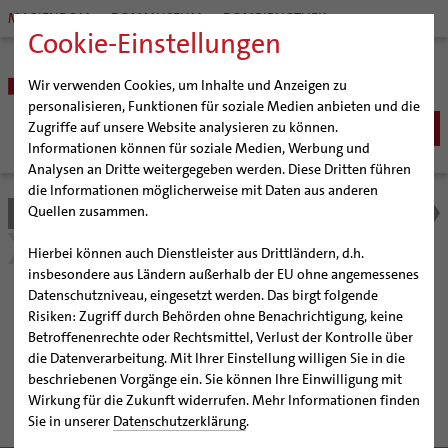
MARIENDOM
DOMMUSEUM
DOMBIBLIOTHEK
Cookie-Einstellungen
Wir verwenden Cookies, um Inhalte und Anzeigen zu
personalisieren, Funktionen für soziale Medien anbieten und die
Zugriffe auf unsere Website analysieren zu können.
Informationen können für soziale Medien, Werbung und
Analysen an Dritte weitergegeben werden. Diese Dritten führen
BISTUM
die Informationen möglicherweise mit Daten aus anderen
Quellen zusammen.
Bistum Hildesheim
Bildung & Kultur
Familienbildungsstätten
Bischöfe
SEELSORGE
Organisation
Bischof Dr. Heiner Wilmer SCJ
Detail
Katholisch werden
Hierbei können auch Dienstleister aus Drittländern, d.h.
BERATUNG & HILFE
Pfarrgemeinden
Weihbischof Dr. Martin Marahrens
Generalvikariat
insbesondere aus Ländern außerhalb der EU ohne angemessenes
Glaube leben
Wiedereintritt
Ehe-, Familien-, und Lebensberatung (EFL)
Datenschutzniveau, eingesetzt werden. Das birgt folgende
BILDUNG & KULTUR
Hildesheimer Dom
Bischof em. Norbert Trelle
Gremien
Fabi Salzgitter - Katholische
Taufe
Erwachsenenkatechumenat
Glaubensveranstaltungen
Risiken: Zugriff durch Behörden ohne Benachrichtigung, keine
Schwangerenberatung
Wallfahrten | Pilgern
Weihbischof em. Bongartz
Diözesangericht
Virtueller Rundgang durch den Dom
Schulen | Hochschulen
Erstkommunion
Fragen zur Taufe
Betroffenenrechte oder Rechtsmittel, Verlust der Kontrolle über
Familienbildungsstätte
Prävention und Hilfe bei sexualisierter Gewalt
Beratungsstellen
Veranstaltungen
Weihbischof em. Schwerdtfeger
Gemeindegremien
Tausendjähriger Rosenstock
Termine Wallfahrten und Pilgern
Dommuseum
Katholische Schulen im Bistum
die Datenverarbeitung. Mit Ihrer Einstellung willigen Sie in die
Firmung
Erwachsenentaufe
Schuldnerberatung
beschriebenen Vorgänge ein. Sie können Ihre Einwilligung mit
Strategieprozess
Weihbischof em. Koitz
Die Hildesheimer Dommusik
Jakobswege im Bistum Hildesheim
PLUS
Dombibliothek
Veranstaltungen
Hochzeit
Taufsymbole
Wirkung für die Zukunft widerrufen. Mehr Informationen finden
Caritas
Beratungsstellen
Jugend
Bischof em. Dr. Wüstenberg
Bistumsarchiv
Schulpastoral
Lebensende
Katholisch heiraten
Sie in unserer
Datenschutzerklärung
.
Bischöfliche Stiftung Gemeinsam für das Leben
Geschichte des Bistums
Sedisvakanz
Newsletter für Ministrantinnen und Ministranten
Katholische Akademie des Bistums Hildesheim
Hochschulpastoral
Projekte