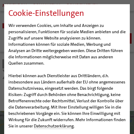
MARIENDOM
DOMMUSEUM
DOMBIBLIOTHEK
Cookie-Einstellungen
Wir verwenden Cookies, um Inhalte und Anzeigen zu
personalisieren, Funktionen für soziale Medien anbieten und die
Zugriffe auf unsere Website analysieren zu können.
Informationen können für soziale Medien, Werbung und
Analysen an Dritte weitergegeben werden. Diese Dritten führen
BISTUM
die Informationen möglicherweise mit Daten aus anderen
Quellen zusammen.
Bistum Hildesheim
Bildung & Kultur
Schulen | Hochschulen
Bischöfe
SEELSORGE
Organisation
Bischof Dr. Heiner Wilmer SCJ
Katholische Schulen im Bistum
Detail
Katholisch werden
Hierbei können auch Dienstleister aus Drittländern, d.h.
BERATUNG & HILFE
Pfarrgemeinden
Weihbischof Dr. Martin Marahrens
Generalvikariat
insbesondere aus Ländern außerhalb der EU ohne angemessenes
Glaube leben
Wiedereintritt
Ehe-, Familien-, und Lebensberatung (EFL)
Datenschutzniveau, eingesetzt werden. Das birgt folgende
BILDUNG & KULTUR
Hildesheimer Dom
Bischof em. Norbert Trelle
Gremien
Albertus-Magnus-Schule
Taufe
Erwachsenenkatechumenat
Glaubensveranstaltungen
Risiken: Zugriff durch Behörden ohne Benachrichtigung, keine
Schwangerenberatung
Wallfahrten | Pilgern
Weihbischof em. Bongartz
Diözesangericht
Virtueller Rundgang durch den Dom
Schulen | Hochschulen
Erstkommunion
Fragen zur Taufe
Betroffenenrechte oder Rechtsmittel, Verlust der Kontrolle über
Prävention und Hilfe bei sexualisierter Gewalt
Beratungsstellen
Veranstaltungen
Weihbischof em. Schwerdtfeger
Gemeindegremien
Tausendjähriger Rosenstock
Termine Wallfahrten und Pilgern
Katholische Schulen im Bistum
die Datenverarbeitung. Mit Ihrer Einstellung willigen Sie in die
Firmung
Erwachsenentaufe
Schuldnerberatung
beschriebenen Vorgänge ein. Sie können Ihre Einwilligung mit
Strategieprozess
Weihbischof em. Koitz
Die Hildesheimer Dommusik
Jakobswege im Bistum Hildesheim
Veranstaltungen
Hochzeit
Taufsymbole
Wirkung für die Zukunft widerrufen. Mehr Informationen finden
Caritas
Beratungsstellen
Jugend
Bischof em. Dr. Wüstenberg
Schulpastoral
Lebensende
Katholisch heiraten
Sie in unserer
Datenschutzerklärung
.
Bischöfliche Stiftung Gemeinsam für das Leben
Geschichte des Bistums
Sedisvakanz
Newsletter für Ministrantinnen und Ministranten
Hochschulpastoral