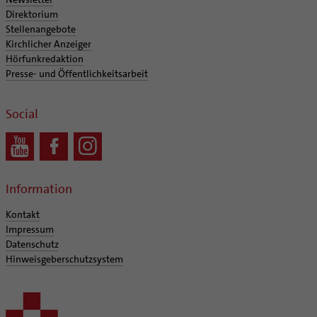
Coaching
Direktorium
Aufbrüche in der Kirche
Stellenangebote
Ehrenamtliche
Kirchlicher Anzeiger
Hörfunkredaktion
KirchenZeitung online
Presse- und Öffentlichkeitsarbeit
Verwaltungsbeauftragte / Verwaltungsleitungen in
Pfarrgemeinden
Social
Information
Kontakt
Impressum
Datenschutz
Hinweisgeberschutzsystem