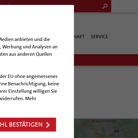
G & KULTUR
KIRCHE & GESELLSCHAFT
SERVICE
Medien anbieten und die
en, Werbung und Analysen an
aten aus anderen Quellen
enanzeigen
lb der EU ohne angemessenes
hne Benachrichtigung, keine
rer Einstellung willigen Sie
 widerrufen. Mehr
L BESTÄTIGEN