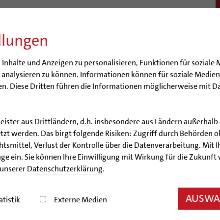
llungen
BISTUM
SEELSORGE
BERATUNG & HILFE
BILDUN
nhalte und Anzeigen zu personalisieren, Funktionen für soziale 
e analysieren zu können. Informationen können für soziale Medi
n. Diese Dritten führen die Informationen möglicherweise mit D
ulpastoral
Hochschulpastoral
Religionsunterricht
Service
Stell
leister aus Drittländern, d.h. insbesondere aus Ländern außerha
 | Hochschulen
Katholische Schulen im Bistum
Detail
zt werden. Das birgt folgende Risiken: Zugriff durch Behörden o
smittel, Verlust der Kontrolle über die Datenverarbeitung. Mit Ih
Eichendorffschule
ge ein. Sie können Ihre Einwilligung mit Wirkung für die Zukunft
 unserer
Datenschutzerklärung
.
AUSWAH
atistik
Externe Medien