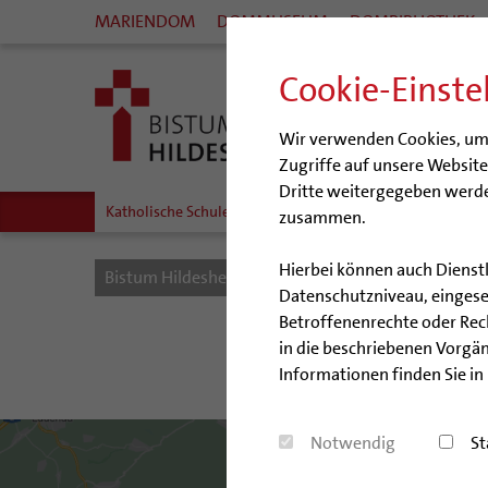
MARIENDOM
DOMMUSEUM
DOMBIBLIOTHEK
Cookie-Einste
Wir verwenden Cookies, um I
Zugriffe auf unsere Websit
Dritte weitergegeben werde
Katholische Schulen im Bistum
Veranstaltungen
Sch
zusammen.
Hierbei können auch Dienst
Bistum Hildesheim
Bildung & Kultur
Schulen
Datenschutzniveau, eingeset
Betroffenenrechte oder Recht
in die beschriebenen Vorgän
Informationen finden Sie in
Notwendig
St