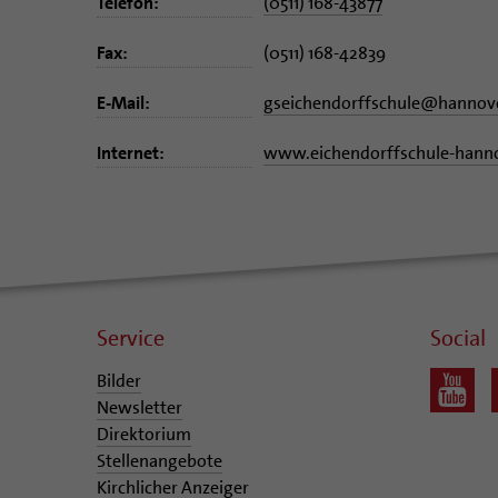
Telefon:
(0511) 168-43877
Fax:
(0511) 168-42839
E-Mail:
gseichendorffschule
@
hannove
Internet:
www.eichendorffschule-hann
Service
Social
Bilder
Newsletter
Direktorium
Stellenangebote
Kirchlicher Anzeiger