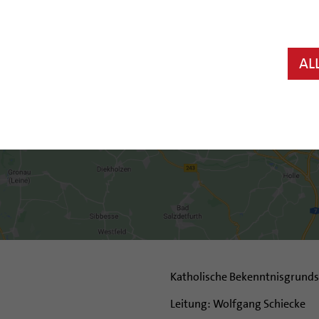
AL
Wenn Sie hier klicken, wird eine Karte geladen.
Ihre IP-Adresse wird hierbei an OpenStreetMap übermittelt.
INHALT ANZEIGEN
Katholische Bekenntnisgrunds
Leitung: Wolfgang Schiecke