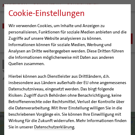
MARIENDOM
DOMMUSEUM
DOMBIBLIOTHEK
Cookie-Einstellungen
Wir verwenden Cookies, um Inhalte und Anzeigen zu
personalisieren, Funktionen für soziale Medien anbieten und die
Zugriffe auf unsere Website analysieren zu können.
Informationen können für soziale Medien, Werbung und
Analysen an Dritte weitergegeben werden. Diese Dritten führen
BISTUM
die Informationen möglicherweise mit Daten aus anderen
Quellen zusammen.
Bistum Hildesheim
Bildung & Kultur
Schulen | Hochschulen
Bischöfe
SEELSORGE
Organisation
Bischof Dr. Heiner Wilmer SCJ
Katholische Schulen im Bistum
Detail
Katholisch werden
Hierbei können auch Dienstleister aus Drittländern, d.h.
BERATUNG & HILFE
Pfarrgemeinden
Weihbischof Dr. Martin Marahrens
Generalvikariat
insbesondere aus Ländern außerhalb der EU ohne angemessenes
Glaube leben
Wiedereintritt
Ehe-, Familien-, und Lebensberatung (EFL)
Datenschutzniveau, eingesetzt werden. Das birgt folgende
BILDUNG & KULTUR
Hildesheimer Dom
Bischof em. Norbert Trelle
Gremien
Grundschule St. Josef
Taufe
Erwachsenenkatechumenat
Glaubensveranstaltungen
Risiken: Zugriff durch Behörden ohne Benachrichtigung, keine
Schwangerenberatung
Wallfahrten | Pilgern
Weihbischof em. Bongartz
Diözesangericht
Virtueller Rundgang durch den Dom
Schulen | Hochschulen
Erstkommunion
Fragen zur Taufe
Betroffenenrechte oder Rechtsmittel, Verlust der Kontrolle über
Prävention und Hilfe bei sexualisierter Gewalt
Beratungsstellen
Veranstaltungen
Weihbischof em. Schwerdtfeger
Gemeindegremien
Tausendjähriger Rosenstock
Termine Wallfahrten und Pilgern
Katholische Schulen im Bistum
die Datenverarbeitung. Mit Ihrer Einstellung willigen Sie in die
Firmung
Erwachsenentaufe
Schuldnerberatung
beschriebenen Vorgänge ein. Sie können Ihre Einwilligung mit
Strategieprozess
Weihbischof em. Koitz
Die Hildesheimer Dommusik
Jakobswege im Bistum Hildesheim
Veranstaltungen
Hochzeit
Taufsymbole
Wirkung für die Zukunft widerrufen. Mehr Informationen finden
Caritas
Beratungsstellen
Jugend
Bischof em. Dr. Wüstenberg
Schulpastoral
Lebensende
Katholisch heiraten
Sie in unserer
Datenschutzerklärung
.
Bischöfliche Stiftung Gemeinsam für das Leben
Geschichte des Bistums
Sedisvakanz
Newsletter für Ministrantinnen und Ministranten
Hochschulpastoral