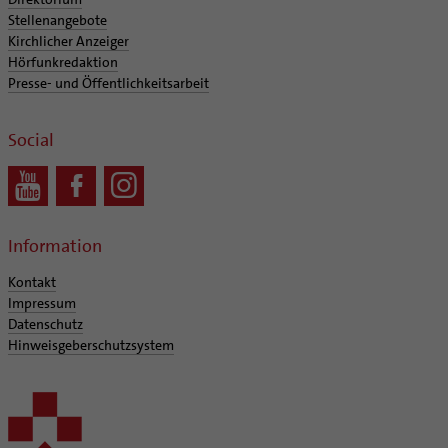
Coaching
Stellenangebote
Aufbrüche in der Kirche
Kirchlicher Anzeiger
Ehrenamtliche
Hörfunkredaktion
Presse- und Öffentlichkeitsarbeit
KirchenZeitung online
Verwaltungsbeauftragte / Verwaltungsleitungen in
Social
Pfarrgemeinden
Information
Kontakt
Impressum
Datenschutz
Hinweisgeberschutzsystem