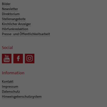
Coaching
Bilder
Aufbrüche in der Kirche
Newsletter
Direktorium
Ehrenamtliche
Stellenangebote
KirchenZeitung online
Kirchlicher Anzeiger
Verwaltungsbeauftragte / Verwaltungsleitungen in
Hörfunkredaktion
Pfarrgemeinden
Presse- und Öffentlichkeitsarbeit
Social
Information
Kontakt
Impressum
Datenschutz
Hinweisgeberschutzsystem