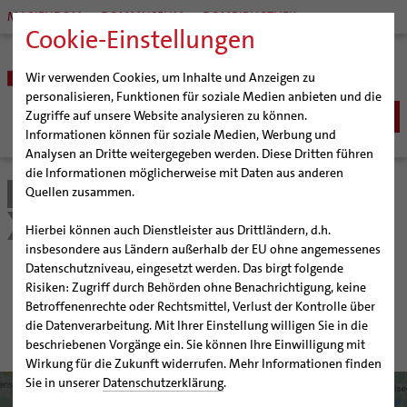
MARIENDOM
DOMMUSEUM
DOMBIBLIOTHEK
Cookie-Einstellungen
Wir verwenden Cookies, um Inhalte und Anzeigen zu
personalisieren, Funktionen für soziale Medien anbieten und die
Zugriffe auf unsere Website analysieren zu können.
Informationen können für soziale Medien, Werbung und
Analysen an Dritte weitergegeben werden. Diese Dritten führen
BISTUM
die Informationen möglicherweise mit Daten aus anderen
Quellen zusammen.
Bistum Hildesheim
Bildung & Kultur
Schulen | Hochschulen
Bischöfe
SEELSORGE
Organisation
Bischof Dr. Heiner Wilmer SCJ
Katholische Schulen im Bistum
Detail
Katholisch werden
Hierbei können auch Dienstleister aus Drittländern, d.h.
BERATUNG & HILFE
Pfarrgemeinden
Weihbischof Dr. Martin Marahrens
Generalvikariat
insbesondere aus Ländern außerhalb der EU ohne angemessenes
Glaube leben
Wiedereintritt
Ehe-, Familien-, und Lebensberatung (EFL)
Datenschutzniveau, eingesetzt werden. Das birgt folgende
BILDUNG & KULTUR
Hildesheimer Dom
Bischof em. Norbert Trelle
Gremien
Gymnasium St. Ursula-
Taufe
Erwachsenenkatechumenat
Glaubensveranstaltungen
Risiken: Zugriff durch Behörden ohne Benachrichtigung, keine
Schwangerenberatung
Wallfahrten | Pilgern
Weihbischof em. Bongartz
Diözesangericht
Virtueller Rundgang durch den Dom
Schulen | Hochschulen
Erstkommunion
Fragen zur Taufe
Betroffenenrechte oder Rechtsmittel, Verlust der Kontrolle über
Schule
Prävention und Hilfe bei sexualisierter Gewalt
Beratungsstellen
Veranstaltungen
Weihbischof em. Schwerdtfeger
Gemeindegremien
Tausendjähriger Rosenstock
Termine Wallfahrten und Pilgern
Katholische Schulen im Bistum
die Datenverarbeitung. Mit Ihrer Einstellung willigen Sie in die
Firmung
Erwachsenentaufe
Schuldnerberatung
beschriebenen Vorgänge ein. Sie können Ihre Einwilligung mit
Strategieprozess
Weihbischof em. Koitz
Die Hildesheimer Dommusik
Jakobswege im Bistum Hildesheim
Veranstaltungen
Hochzeit
Taufsymbole
Wirkung für die Zukunft widerrufen. Mehr Informationen finden
Caritas
Beratungsstellen
Jugend
Bischof em. Dr. Wüstenberg
Schulpastoral
Lebensende
Katholisch heiraten
Sie in unserer
Datenschutzerklärung
.
Bischöfliche Stiftung Gemeinsam für das Leben
Geschichte des Bistums
Sedisvakanz
Newsletter für Ministrantinnen und Ministranten
Hochschulpastoral